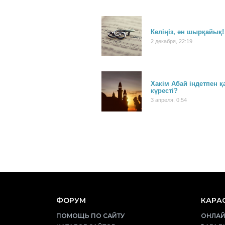
Келіңіз, ән шырқайық!
2 декабря, 22:19
Хакім Абай індетпен қ
күресті?
3 апреля, 0:54
ФОРУМ
КАРАО
ПОМОЩЬ ПО САЙТУ
ОНЛАЙ