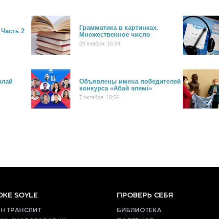
Грамматика в картинках.
 Часть 2
Множественное число
29 ноября, 16:59
алай
Объявлены имена победителей
конкурса «Абай әлемі»
7 октября, 18:56
КЕ SOYLE
ПРОВЕРЬ СЕБЯ
Н ТРАНСЛИТ
БИБЛИОТЕКА