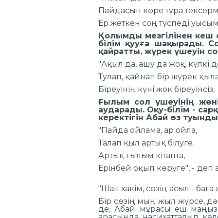
Пайдасын көре тұ
Ер жеткен соң тү
Қолымды мезгілінен кеш с
білім қууға шақырады. С
қайратты, жүрек 
"Ақыл да, ашу да 
Тулап, қайнап бір
Біреуінің күні жо
Ғылым сол үшеуінің жөн
аударады. Оқу-білім - сар
керектігін Абай ө
"Пайда ойлама,
Талап қыл арты
Артық ғылым к
Ерінбей оқып көруге", 
"Шан хакім, сөзің
Бір сөзің мың жыл жүрсе, дә
де, Абай мұрасы еш маңыз
арасында насихатталып келе