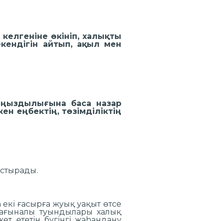
келгеніне өкініп, халықты
кендігін айтып, ақыл мен
аңыздылығына баса назар
ен еңбектің, төзімділіктің
рген.
у-біліммен ұштастырады.
 екі ғасырға жуық уақыт өтсе
мағыналы туындылары халық
ет ететін бүгінгі жаһандану