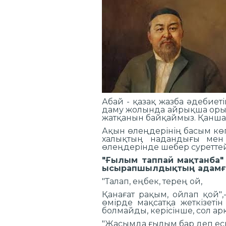
Абай - қазақ жазба әдебиет
даму жолында айрықша орын
жатқанын байқаймыз. Қанша 
Ақын өлеңдерінің басым көп
халықтың надандығы мен 
өлеңдерінде шебер суреттей
"Ғылым таппай мақтанба"
ысырапшылдықтың ад
"Талап, еңбек, 
Қанағат рақым, ойлап қой",
өмірде мақсатқа жеткізетін
болмайды, керісінше, 
"Жасымда ғылым б