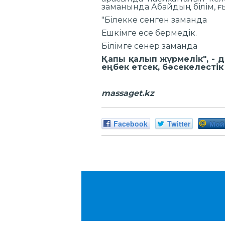
заманында Абайдың б
"Білекке сенг
Ешкімге есе 
Білімге сене
Қапы қалып жүрмелік", - 
еңбек етсек, бәсекелестік
massaget.kz
Facebook
Twitter
Мой