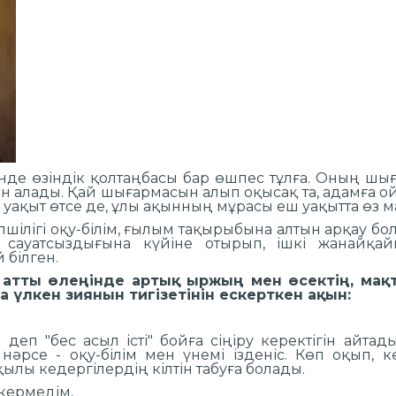
інде өзіндік қолтаңбасы бар өшпес тұлға. Оның шы
 алады. Қай шығармасын алып оқысақ та, адамға о
уақыт өтсе де, ұлы ақынның мұрасы еш уақытта өз 
шілігі оқу-білім, ғылым тақырыбына алтын арқау бо
сауатсыздығына күйіне отырып, ішкі жанайқа
 білген.
 атты өлеңінде артық ыржың мен өсектің, мақт
амға үлкен зиянын тигізетінін еск
терең ой,
- деп "бес асыл істі" бойға сіңіру керектігін айта
 нәрсе - оқу-білім мен үнемі ізденіс. Көп оқып, 
сол арқылы кедергілердің кілтін табуға 
ар деп ескермедім,