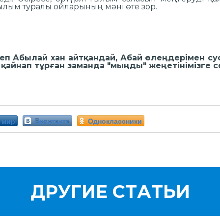
ілім, ғылым туралы ойларының мәні ө
ен заманда
бермедік.
р заманда
деп Абылай хан айтқандай, Абай өлеңдерімен сус
 қайнап тұрған заманда "мыңды" жеңетінімізге с
 мир
Вконтакте
Одноклассники
ДРУГИЕ СТАТЬИ