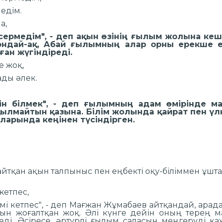
ра тексермедім.
спеді уысыма,
ермедім", - деп ақын өзінің ғылым жолына кеш 
ондай-ақ, Абай ғылымның алар орны ерекше е
үшеуін соған жүгіндіреді.
жоқ, күлкі де жоқ,
 жүрек қылады әлек.
қ біреуінсіз,
ін білмек", - деп ғылымның адам өмірінде м
қылмайтын қазына. Білім жолында қайрат пен үлк
з туындыларында кеңінен түсінді
 ар ойла,
қ білуге.
ітапта,
- деп айтқан ақын талпыныс пен еңбекті оқ
 асыл - баға жетпес,
мі кетпес", - деп Мағжан Жұмабаев айтқандай, арада
ын жоғалтқан жоқ. Әлі күнге дейін оның терең 
ді. Әсіресе, әртүрлі ғылым саласын меңгеруді қаж