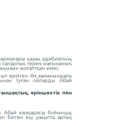
ғармалары қазақ әдебиетінің
й саларлық терең мағынаның
маңызын жоғалтқан емес.
лып өрілген. Өз заманындағы
йынан туған ойларды Абай
аншақтық, еріншектік пен
ерткен ақын:
ды. Абай көзқарасы бойынша,
көп білген еш уақытта артық
болады.