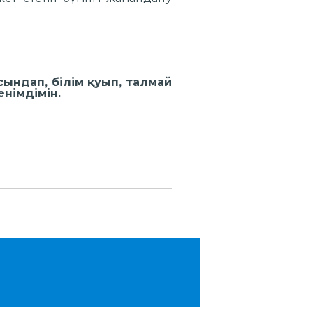
те зор.
ындап, білім қуып, талмай
енімдімін.