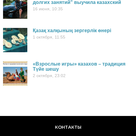
долгих занятий" выучила казахский
16 июня, 10:35
Қазақ халқының зергерлік өнері
1 октября, 11:55
«Взрослые игры» казахов – традиция
Түйе шешу
2 октября, 23:02
КОНТАКТЫ