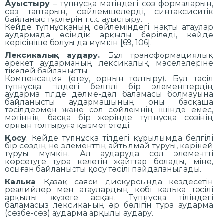
Ауыстыру
– түпнұсқа мәтіндегі сөз формаларын,
сөз таптарын, сөйлемшелерді, синтаксиситік
байланыс түрлерін т.с.с ауыстыру.
Кейде түпнұсқаның сөйлеміндегі нақты атаулар
аудармада есімдік арқылы беріледі, кейде
керісініше болуы да мүмкін [69, 106].
Лексикалық аудару.
Бұл трансформациялық
әрекет аударманың лексикалық мәселелеріне
тікелей байланысты.
Компенсация (өтеу, орнын толтыру). Бұл тәсіл
түпнұсқа тілдегі белгілі бір элементтердің
аударма тілде дәлме-дәл баламасы болмауына
байланысты аудармашының оны басқаша
тәсілдермен және сол сөйлемнің ішінде емес,
мәтіннің басқа бір жерінде түпнұсқа сөзінің
орнын толтыруға қызмет етеді.
Қосу
. Кейде түпнұсқа тілдегі құрылымда белгілі
бір сөздің не элементтің айтылмай тұруы, көріней
тұруы мүмкін. Ал аударуда сол элементті
көрсетуге тура келетін жайттар болады, міне,
осыған байланысты қосу тәсілі пайдаланылады.
Калька
. Қазақ саяси дискурсында кездесетін
реалийлер мен атаулардың көбі калька тәсілі
арқылы жүзеге асқан. Түпнұсқа тіліндегі
баламасыз лексиканың әр бөлігін тура аударма
(сөзбе-сөз) аударма арқылы аудару.