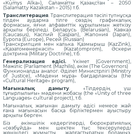
«Kumys Alka»), Саламатты Қазақстан – 2050
(Salamatty Kazakstan – 2015) т.б.
Транслитерация
. Транслитерация тәсілі түпнұсқа
тілден аударма тілге сөздің графикалық
формасын, яғни алфавиттік құрылымын жеткізу
арқылы беріледі. Беларусь (Belarusian), Кавказ
(Caucasus), Каспий (Caspian), Жапония (Japan),
Еуропа (Europe), Ресей (Russian)
Транскрипция мен калька. Қазмырыш (KazZink),
«Қазатомөнеркәсіп» (Kazatomprom), Әскери
доктрина (Military Doctrine), т.б.
Генерализация әдісі.
Үкімет (Government),
Мәжіліс (Parliament (Mazhilis), әкім (The Governors)
Функионалды аналог. Әділет Министрлігі (Ministry
of Justice), «Мәдени мұра» бағдарламасы (the
«Cultural Heritage» program),
Мағыналық дамыту
. «Тілдердің үш
тұғырлылығы» мәдени жобасы (the «Unity of three
Languages» cultural project), т.б.
Мағыналық жағынан дамыту әдісі немесе жай
ғана мағынасын басқа бірліктермен ауыстыру
арқылы берген.
Біз әкімшілік кедергілерді, бюрократиялық
«сөзбұйда» мен шектен тыс тексерулерді
жөніндегі жұмысты жалғастыратын боламыз.