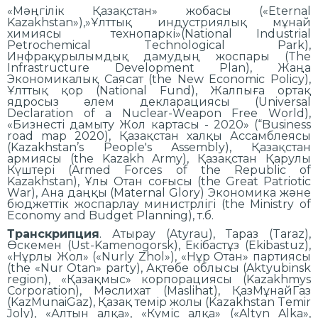
«Мәңгілік Қазақстан» жобасы («Eternal
Kazakhstan»),»Ұлттық индустриялық мұнай
химиясы технопаркі»(National Industrial
Petrochemical Technological Park),
Инфрақұрылымдық дамудың жоспары (The
Infrastructure Development Plan), Жаңа
Экономикалық Саясат (the New Economic Policy),
Ұлттық қор (National Fund), Жалпыға ортақ
ядросыз әлем декларациясы (Universal
Declaration of a Nuclear-Weapon Free World),
«Бизнесті дамыту Жол картасы - 2020» (“Business
road map 2020), Қазақстан халқы Ассамблеясы
(Kazakhstan’s People's Assembly), Қазақстан
армиясы (the Kazakh Army), Қазақстан Қарулы
Күштері (Armed Forces of the Republic of
Kazakhstan), Ұлы Отан соғысы (the Great Patriotic
War), Ана даңқы (Maternal Glory) Экономика және
бюджеттік жоспарлау министрлігі (the Ministry of
Economy and Budget Planning), т.б.
Транскрипция
. Атырау (Atyrau), Тараз (Taraz),
Өскемен (Ust-Kamenogorsk), Екібастұз (Ekibastuz),
«Нұрлы Жол» («Nurly Zhol»), «Нұр Отан» партиясы
(the «Nur Otan» party), Ақтөбе облысы (Aktyubinsk
region), «Қазақмыс» корпорациясы (Kazakhmys
Corporation), Мәслихат (Maslihat), ҚазМұнайГаз
(KazMunaiGaz), Қазақ темір жолы (Kazakhstan Temir
Joly), «Алтын алқа», «Күміс алқа» («Altyn Alka»,