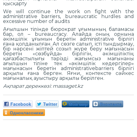
қысқарту
We will continue the work on fight with the
administrative barriers, bureaucratic hurdles and
excessive number of audits
Ағылшын тілінде бюрократ ұғымының баламасы
бар, ол – bureaucracy. Алайда оның орнына
әкімшілік ұғымын беретін administrative бірлігі
ғана қолданылған. Ал сөзге салып, істі тындырмау,
бір нәрсені жіптей созып жүре беру мағынасын
беретін «сөзбұйда» бірлігін, әкімшіліктің
қағазбастылығы тәрізді жағымсыз мағынаны
ағылшын тіліне тек «әкімшілік кедергілер»
мағынасын беретін administrativebarriers бірлігі
арқылы ғана берген. Яғни, контексте сәйкес
мағыналық ауыстыру арқылы берілген.
Ақпарат дереккөзі: massaget.kz
Facebook
Twitter
Мой мир
Вконтакте
Одноклассники