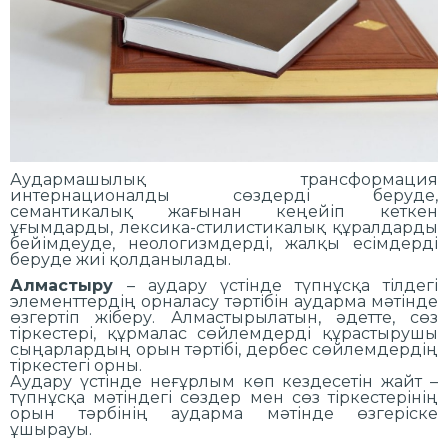
Аудармашылық трансформация
интернационалды сөздерді беруде,
семантикалық жағынан кеңейіп кеткен
ұғымдарды, лексика-стилистикалық құралдарды
бейімдеуде, неологизмдерді, жалқы есімдерді
беруде жиі қолданылады.
Алмастыру
– аудару үстінде түпнұсқа тілдегі
элементтердің орналасу тәртібін аударма мәтінде
өзгертіп жіберу. Алмастырылатын, әдетте, сөз
тіркестері, құрмалас сөйлемдерді құрастырушы
сыңарлардың орын тәртібі, дербес сөйлемдердің
тіркестегі орны.
Аудару үстінде неғұрлым көп кездесетін жайт –
түпнұсқа мәтіндегі сөздер мен сөз тіркестерінің
орын тәрбінің аударма мәтінде өзгеріске
ұшырауы.