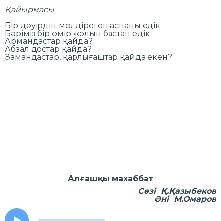
Қайырмасы
Бір дәуірдің мөлдіреген аспаны едік
Бәріміз бір өмір жолын бастап едік
Армандастар қайда?
Абзал достар қайда?
Замандастар, қарлығаштар қайда екен?
Алғашқы махаббат
Сөзі Қ.Қазыбеков
Әні М.Омаров