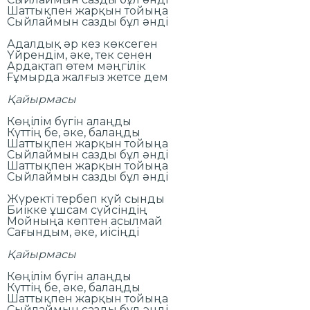
Шаттықпен жарқын тойыңа
Сыйлаймын сазды бұл әнді
Адалдық әр кез көксеген
Үйрендім, әке, тек сенен
Ардақтап өтем мәңгілік
Ғұмырда жалғыз жетсе дем
Қайырмасы
Көңілім бүгін алаңды
Күттің бе, әке, балаңды
Шаттықпен жарқын тойыңа
Сыйлаймын сазды бұл әнді
Шаттықпен жарқын тойыңа
Сыйлаймын сазды бұл әнді
Жүректі тербеп күй сынды
Биікке ұшсам сүйсіндің
Мойныңа көптен асылмай
Сағындым, әке, иісіңді
Қайырмасы
Көңілім бүгін алаңды
Күттің бе, әке, балаңды
Шаттықпен жарқын тойыңа
Сыйлаймын сазды бұл әнді