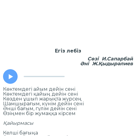
Егіз лебіз
Сөзі И.Сапарбай
Әні Ж.Қыдырәлиев
Көктемдегі айым дейін сені
Көктемдегі қайың дейін сені
Көзден ұшып жарықта жүрсең
Шамшырағым, күнім дейін сені
Әнші бағым, гүлім дейін сені
Өзіңмен бір жумаққа кірсем
Қайырмасы
Келші бағыңа