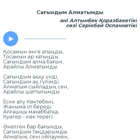
Сағындым Алматымды
әні Алтынбек Қоразбаевтікі
сөзі Серікбай Оспановтікі
Қосамын әнге атыңды,
Тосамын әр хатыңды.
Сағындым алма бағын,
Арайлы Алматымды.
Сағындым аққу үнді,
Сағындым ақ гүлімді.
Алматым сыйладың сен,
Арайлы шаттығымды.
Еске алу Көктебені,
Жаныма от береді.
Алғашқы махаббатқа,
Куәгер - көк терегі.
Әкелген бар бағымды,
Сағындым таңдарымды.
Алматым, сені ойлаумен,