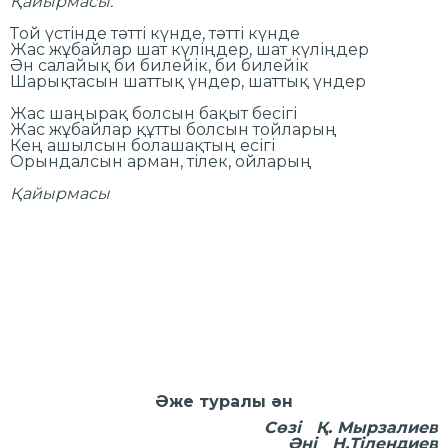
Қайырмасы:
Той үстінде тәтті күнде, тәтті күнде
Жас жұбайлар шат күліңдер, шат күліңдер
Ән салайық би билейік, би билейік
Шарықтасын шаттық үндер, шаттық үндер
Жас шаңырақ болсын бақыт бесігі
Жас жұбайлар құтты болсын тойларың
Кең ашылсын болашақтың есігі
Орындалсын арман, тілек, ойларың
Қайырмасы
Әже туралы ән
Сөзі Қ. Мырзалиев
Әні Н.Тілендиев