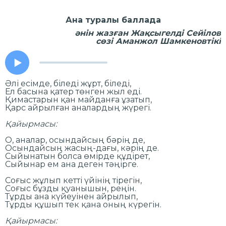
Ана туралы баллада
әнін жазған Жақсыгелді Сейілов
сөзі Аманжол Шамкеновтікі
Әлі есімде, біледі жұрт, біледі,
Ел басына қатер төнген жыл еді.
Қимастарын қан майданға ұзатып,
Қарс айрылған аналардың жүрегі.
Қайырмасы:
О, аналар, осындайсың бәрің де,
Осындайсың жасың-дағы, кәрің де.
Сыйынатын болса өмірде құдірет,
Сыйынар ем ана деген тәңірге.
Соғыс жұлып кетті үйінің тірегін,
Соғыс бұзды қуанышын, реңін.
Тұрды ана күйеуінен айрылып,
Тұрды құшып тек қана оның күрегін.
Қайырмасы: