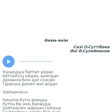
Әкем-әнім
Сөзі О.Сүттібаев
Әні Ә.Сүлейменов
Ұшырдың баптап ұядан
Кетпейсің ойдан, қиялдан
Арманға биік қол созсам
Тұрасың демеп жиі алдан
Қайырмасы
Көңілім бүгін алаңды
Күттің бе, әке, балаңды
Шаттықпен жарқын тойыңа
Сыйлаймын сазды бұл әнді