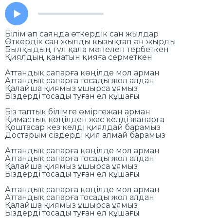
Білім ап саяңда өткердік сан жылдар
Өткердік сан жылды қызықтап ән жырды
Былқыдың гүл қала мәпелеп тербеткен
Қиялдың қанатын қияға серметкен
Аттандық сапарға көңілде мол арман
Аттандық сапарға тосады жол алдан
Қалайша қиямыз ұшырса ұямыз
Біздерді тосады туған ел құшағы
Біз таптық білімге өміргежан арман
Қимастық көңілден жас келді жанарға
Қоштасар кез келді қиялдай барамыз
Достарым сіздерді қия алмай барамыз
Аттандық сапарға көңілде мол арман
Аттандық сапарға тосады жол алдан
Қалайша қиямыз ұшырса ұямыз
Біздерді тосады туған ел құшағы
Аттандық сапарға көңілде мол арман
Аттандық сапарға тосады жол алдан
Қалайша қиямыз ұшырса ұямыз
Біздерді тосады туған ел құшағы