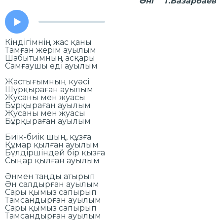
Әні Т.Базарбаев
Кіндігімнің жас қаны
Тамған жерім ауылым
Шабытымның асқары
Самғаушы еді ауылым
Жастығымның куәсі
Шұрқыраған ауылым
Жусаны мен жуасы
Бұрқыраған ауылым
Жусаны мен жуасы
Бұрқыраған ауылым
Биік-биік шың, құзға
Құмар қылған ауылым
Бүлдіршіндей бір қызға
Сыңар қылған ауылым
Әнмен таңды атырып
Ән салдырған ауылым
Сары қымыз сапырып
Тамсандырған ауылым
Сары қымыз сапырып
Тамсандырған ауылым