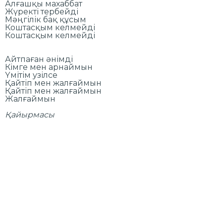
Алғашқы махаббат
Жүректі тербейді
Мәңгілік бақ құсым
Коштасқым келмейді
Коштасқым келмейді
Айтпаған әнімді
Кімге мен арнаймын
Үмітім узілсе
Қайтіп мен жалғаймын
Қайтіп мен жалғаймын
Жалғаймын
Қайырмасы