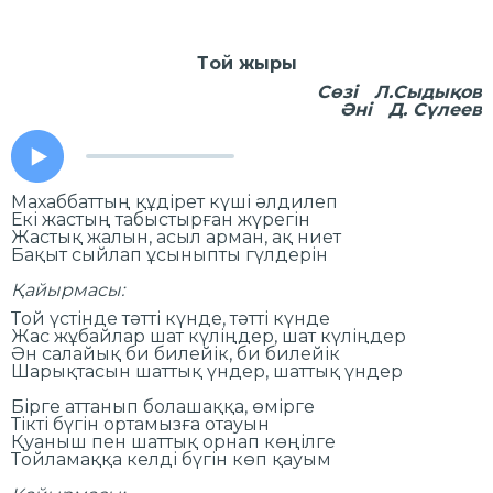
Той жыры
Сөзі Л.Сыдықов
Әні Д. Сүлеев
Махаббаттың құдірет күші әлдилеп
Екі жастың табыстырған жүрегін
Жастық жалын, асыл арман, ақ ниет
Бақыт сыйлап ұсыныпты гүлдерін
Қайырмасы:
Той үстінде тәтті күнде, тәтті күнде
Жас жұбайлар шат күліңдер, шат күліңдер
Ән салайық би билейік, би билейік
Шарықтасын шаттық үндер, шаттық үндер
Бірге аттанып болашаққа, өмірге
Тікті бүгін ортамызға отауын
Қуаныш пен шаттық орнап көңілге
Тойламаққа келді бүгін көп қауым