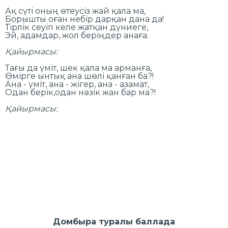
Ақ сүті оның өтеусіз жай қала ма,
Борышты оған небір дарқан дана да!
Тірлік сеуіп келе жатқан дүниеге,
Эй, адамдар, жол беріңдер анаға.
Қайырмасы:
Тағы да үміт, шек қала ма арманға,
Өмірге ынтық ана шөлі қанған ба?!
Ана - үміт, ана - жігер, ана - азамат,
Одан берік,одан нәзік жан бар ма?!
Қайырмасы:
Домбыра туралы баллада