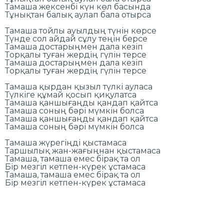
Тамаша жексенбі күн көл басында
Тұнықтан балық аулап бала отырса
Тамаша тойлы ауылдың түнін көрсе
Түнде сол айдай сұлу теңін берсе
Тамаша достарыңмен дала кезіп
Торқалы туған жердің гүлін терсе
Тамаша достарыңмен дала кезіп
Торқалы туған жердің гүлін терсе
Тамаша қырдан қызыл түлкі ауласа
Түлкіге құмай қосып қиқулатса
Тамаша қаншығаңды қандап қайтса
Тамаша соның бәрі мүмкін болса
Тамаша қаншығаңды қандап қайтса
Тамаша соның бәрі мүмкін болса
Тамаша жүрегіңді қыстамаса
Таршылық жан-жағыңнан қыстамаса
Тамаша, тамаша емес бірақ та ол
Бір мезгіл кетпен-күрек ұстамаса
Тамаша, тамаша емес бірақ та ол
Бір мезгіл кетпен-күрек ұстамаса