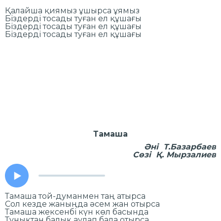
Қалайша қиямыз ұшырса ұямыз
Біздерді тосады туған ел құшағы
Біздерді тосады туған ел құшағы
Біздерді тосады туған ел құшағы
Тамаша
Әні Т.Базарбаев
Сөзі Қ. Мырзалиев
Тамаша той-думанмен таң атырса
Сол кезде жаныңда әсем жан отырса
Тамаша жексенбі күн көл басында
Тұнықтан балық аулап бала отырса