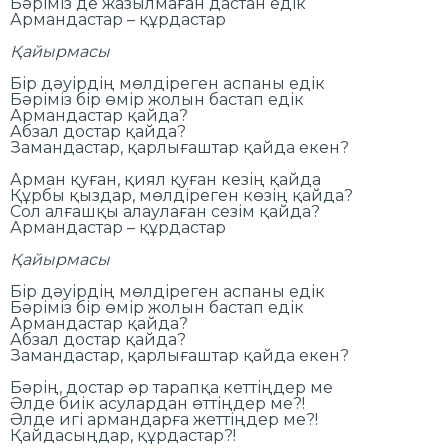
Бәріміз де жазылмаған дастан едік
Армандастар – құрдастар
Қайырмасы
Бір дәуірдің мөлдіреген аспаны едік
Бәріміз бір өмір жолын бастап едік
Армандастар қайда?
Абзал достар қайда?
Замандастар, қарлығаштар қайда екен?
Арман қуған, қиял қуған кезің қайда
Құрбы қыздар, мөлдіреген көзің қайда?
Сол алғашқы алаулаған сезім қайда?
Армандастар – құрдастар
Қайырмасы
Бір дәуірдің мөлдіреген аспаны едік
Бәріміз бір өмір жолын бастап едік
Армандастар қайда?
Абзал достар қайда?
Замандастар, қарлығаштар қайда екен?
Бәрің, достар әр тарапқа кеттіңдер ме
Әлде биік асулардан өттіңдер ме?!
Әлде игі армандарға жеттіңдер ме?!
Қайдасыңдар, құрдастар?!