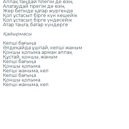
Аппақ таңдай тілегім де өзің
Алатаудай тірегім де өзің
Жер бетінде қатар жүргенде
Қол ұстасып бірге күн кешейік
Қол ұстасып бірге үндесейік
Атар таңға, батар күндерге
Қайырмасы
Келші бағыңа
Әлдеқайда ұшпай, келші жаным
Қоншы қолыма арман аппақ
Құстай, қоншы, жаным
Келші бағыңа
Қоншы қолыма
Келші жаныма, кел
Келші бағыңа
Қоншы қолыма
Келші жаныма, кел