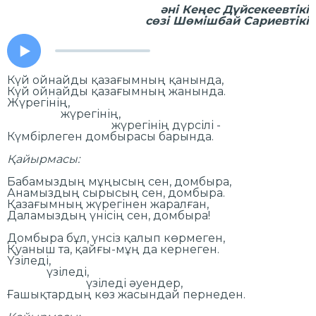
әні Кеңес Дүйсекеевтікі
сөзі Шөмішбай Сариевтікі
Күй ойнайды қазағымның қанында,
Күй ойнайды қазағымның жанында.
Жүрегінің,
жүрегінің,
жүрегінің дүрсілі -
Күмбірлеген домбырасы барында.
Қайырмасы:
Бабамыздың мұңысың сен, домбыра,
Анамыздың сырысың сен, домбыра.
Қазағымның жүрегінен жаралған,
Даламыздың үнісің сен, домбыра!
Домбыра бұл, үнсіз қалып көрмеген,
Қуаныш та, қайғы-мұң да кернеген.
Үзіледі,
үзіледі,
үзіледі әуендер,
Ғашықтардың көз жасындай пернеден.