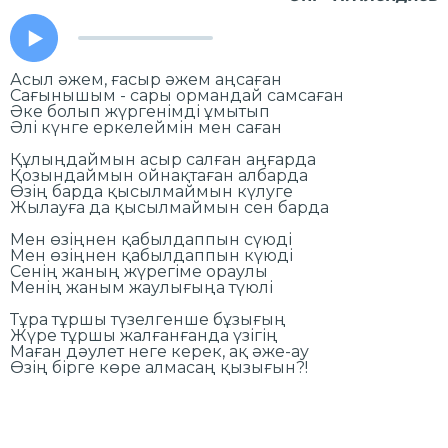
Асыл әжем, ғасыр әжем аңсаған
Сағынышым - сары ормандай самсаған
Әке болып жүргенімді ұмытып
Әлі күнге еркелеймін мен саған
Құлыңдаймын асыр салған аңғарда
Қозындаймын ойнақтаған албарда
Өзің барда қысылмаймын күлуге
Жылауға да қысылмаймын сен барда
Мен өзіңнен қабылдаппын сүюді
Мен өзіңнен қабылдаппын күюді
Сенің жаның жүрегіме ораулы
Менің жаным жаулығыңа түюлі
Тұра тұршы түзелгенше бұзығың
Жүре тұршы жалғанғанда үзігің
Маған дәулет неге керек, ақ әже-ау
Өзің бірге көре алмасаң қызығын?!