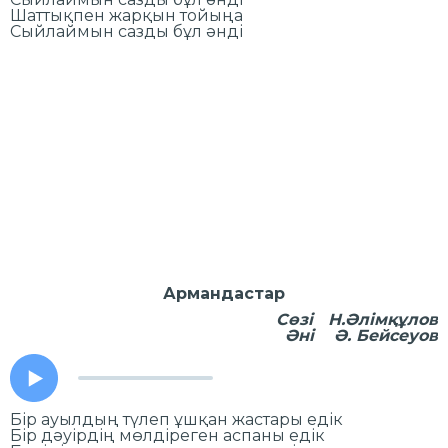
Шаттықпен жарқын тойыңа
Сыйлаймын сазды бұл әнді
Армандастар
Сөзі Н.Әлімқұлов
Әні Ә. Бейсеуов
Бір ауылдың түлеп ұшқан жастары едік
Бір дәуірдің мөлдіреген аспаны едік