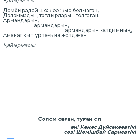
Қайырмасы:
Домбырадай шежіре жыр болмаған,
Даламыздың тағдырларын толғаған.
Армандарын,
армандарын,
армандарын халқымның,
Аманат қып ұрпағына жолдаған.
Қайырмасы:
Сәлем саған, туған ел
әні Кеңес Дүйсекеевтікі
сөзі Шөмішбай Сариевтікі