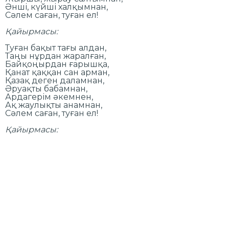
Әнші, күйші халқымнан,
Сәлем саған, туған ел!
Қайырмасы:
Туған бақыт тағы алдан,
Таңы нұрдан жаралған,
Байқоңырдан ғарышқа,
Қанат қаққан сан арман,
Қазақ деген даламнан,
Әруақты бабамнан,
Ардагерім әкемнен,
Ақ жаулықты анамнан,
Сәлем саған, туған ел!
Қайырмасы: