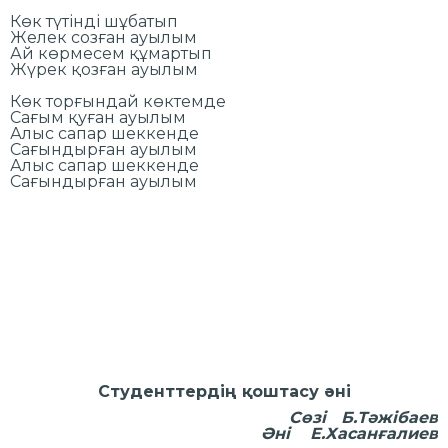
Көк түтінді шұбатып
Желек созған ауылым
Ай көрмесем құмартып
Жүрек қозған ауылым
Көк торғындай көктемде
Сағым қуған ауылым
Алыс сапар шеккенде
Сағындырған ауылым
Алыс сапар шеккенде
Сағындырған ауылым
Студенттердің қоштасу әні
Сөзі Б.Тәжібаев
Әні Е.Хасанғалиев