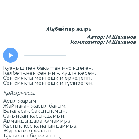
Жұбайлар жыры
Автор: М.Шаханов
Композитор: М.Шаханов
Қуаныш пен бақыттан мүсіндеген,
Келбетіңнен сенімнің күшін көрем.
Сен сияқты мені ешкім еркелетіп,
Сен сияқты мені ешкім түсінбеген.
Қайырмасы:
Асыл жарым,
Жайнаған жасыл бағым.
Бағаласаң бақытыңмын,
Сағынсаң қасыңдамын.
Арманды дара қумаймыз,
Құстың қос қанатындаймыз.
Жүректе от жанып,
Тауларды бетке алып,