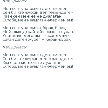
Қайырмасы
Мен сені ұнатамын дегенменен,
Сен биікте жүрсін деп төмендегем.
Кім екен мені өзіңе дуалаған,
О, тоба, мен неғылған өлермен ем!
Мен сені ұнатамын, бірақ, бірақ,
Мейіріміңді қайтейін жылап сұрап.
Ұнатамын дегенім - жасандылық,
Саған деген жүрегім құрақ-құрақ.
Қайырмасы
Мен сені ұнатамын дегенменен,
Сен биікте жүрсін деп төмендегем.
Кім екен мені өзіңе дуалаған,
О, тоба, мен неғылған өлермен ем!