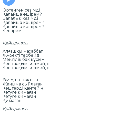
Өртенген сезімді
Қалайша өшірем?
Балалық кезімді
Қалайша кешірем?
Қалайша кешірем?
Кешірем
Қайырмасы
Алғашқы махаббат
Жүректі тербейді
Мәңгілік бақ құсым
Коштасқым келмейді
Коштасқым келмейді
Өмірдің пәктігін
Жаныма сыйлаған
Кештерді қайтейін
Кетуге қимаған
Кетуге қимаған
Қимаған
Қайырмасы