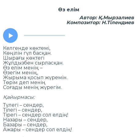
Өз елім
Автор: Қ.Мырзалиев
Композитор: Н.Тілендиев
Келгенде көктемі,
Көңілін гүл басқан.
Шырағы көктегі
Жұлдызбен сырласқан.
Өз елім менің –
Өзегім менің,
Жырыма қосып жүремін.
Төрім деп менің
Соғады менің жүрегім.
Қайырмасы:
Түлегі – сендер,
Тілегі – сендер,
Тірегі – сендер сол елдің!
Назары – сендер,
Базары – сендер,
Ажары – сендер сол елдің!