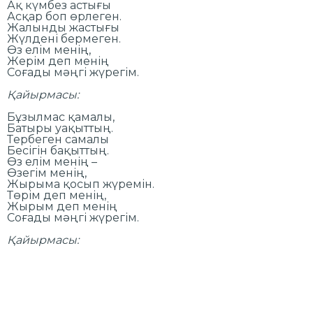
Ақ күмбез астығы
Асқар боп өрлеген.
Жалынды жастығы
Жүлдені бермеген.
Өз елім менің,
Жерім деп менің
Соғады мәңгі жүрегім.
Қайырмасы:
Бұзылмас қамалы,
Батыры уақыттың.
Тербеген самалы
Бесігін бақыттың.
Өз елім менің –
Өзегім менің,
Жырыма қосып жүремін.
Төрім деп менің,
Жырым деп менің
Соғады мәңгі жүрегім.
Қайырмасы: