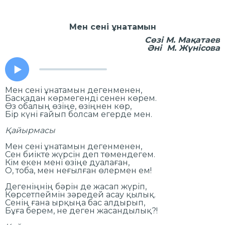
Мен сені ұнатамын
Сөзі М. Мақатаев
Әні М. Жүнісова
Мен сені ұнатамын дегенменен,
Басқадан көрмегенді сенен көрем.
Өз обалың өзіңе, өзіңнен көр,
Бір күні ғайып болсам егерде мен.
Қайырмасы
Мен сені ұнатамын дегенменен,
Сен биікте жүрсін деп төмендегем.
Кім екен мені өзіңе дуалаған,
О, тоба, мен неғылған өлермен ем!
Дегеніңнің бәрін де жасап жүріп,
Көрсетпеймін зәредей асау қылық.
Сенің ғана ырқыңа бас алдырып,
Бұға берем, не деген жасандылық?!