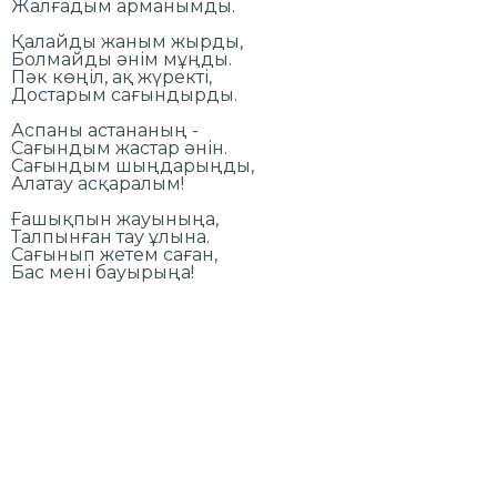
Жалғадым арманымды.
Қалайды жаным жырды,
Болмайды әнім мұңды.
Пәк көңіл, ақ жүректі,
Достарым сағындырды.
Аспаны астананың -
Сағындым жастар әнін.
Сағындым шыңдарыңды,
Алатау асқаралым!
Ғашықпын жауыныңа,
Талпынған тау ұлына.
Сағынып жетем саған,
Бас мені бауырыңа!