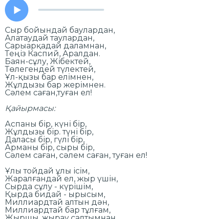
Сыр бойындай баулардан,
Алатаудай таулардан,
Сарыарқадай даламнан,
Теңіз Каспий, Аралдан.
Баян-сұлу, Жібектей,
Төлегендей түлектей,
Ұл-қызы бар елімнен,
Жұлдызы бар жерімнен.
Сәлем саған,туған ел!
Қайырмасы:
Аспаны бір, күні бір,
Жұлдызы бір. түні бір,
Даласы бір, гүлі бір,
Арманы бір, сыры бір,
Сәлем саған, сәлем саған, туған ел!
Ұлы тойдай ұлы ісім,
Жаралғандай ел, жыр үшін,
Сырда сұлу - күрішім,
Қырда бидай - ырысым,
Миллиардтай алтын дән,
Миллиардтай бар тұлғам,
Жыршы, жырау салтымнан,