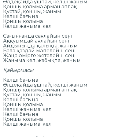
Әлдеқайда ұшпай, келші жаным
Қоншы қолыма арман аппақ
Құстай, қоншы, жаным
Келші бағыңа
Қоншы қолыма
Келші жаныма, кел
Сағынғанда саялайын сені
Аққуымдай аялайын сені
Айдыныңда қалықта, жаным
Бала қаздай мәпелейін сені
Жаңа өмірге жетелейін сені
Жаныма кел, жабықпа, жаным
Қайырмасы
Келші бағыңа
Әлдеқайда ұшпай, келші жаным
Қоншы қолыма арман аппақ
Құстай, қоншы, жаным
Келші бағыңа
Қоншы қолыма
Келші жаныма, кел
Келші бағыңа
Қоншы қолыма
Келші жаныма, кел