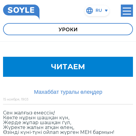
RU
УРОКИ
ЧИТАЕМ
Махаббат туралы өлеңдер
15 ноября, 19:03
Сен жалғыз емессің!
Көкте нұрын шашқан күн,
Жерде жұпар шашқан гүл,
Жүректе жалын атқан өлең,
Өзінді күні-түні ойлап жүрген МЕН бармын!