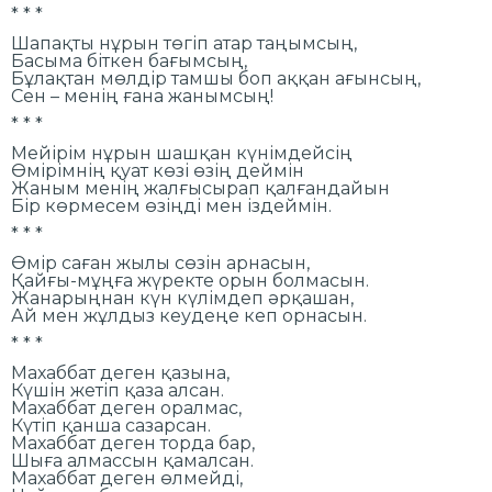
* * *
Шапақты нұрын төгіп атар таңымсың,
Басыма біткен бағымсың,
Бұлақтан мөлдір тамшы боп аққан ағынсың,
Сен – менің ғана жанымсың!
* * *
Мейірім нұрын шашқан күнімдейсің
Өмірімнің қуат көзі өзің деймін
Жаным менің жалғысырап қалғандайын
Бір көрмесем өзіңді мен іздеймін.
* * *
Өмір саған жылы сөзін арнасын,
Қайғы-мұңға жүректе орын болмасын.
Жанарыңнан күн күлімдеп әрқашан,
Ай мен жұлдыз кеудеңе кеп орнасын.
* * *
Махаббат деген қазына,
Күшін жетіп қаза алсан.
Махаббат деген оралмас,
Күтіп қанша сазарсан.
Махаббат деген торда бар,
Шыға алмассын қамалсан.
Махаббат деген өлмейді,