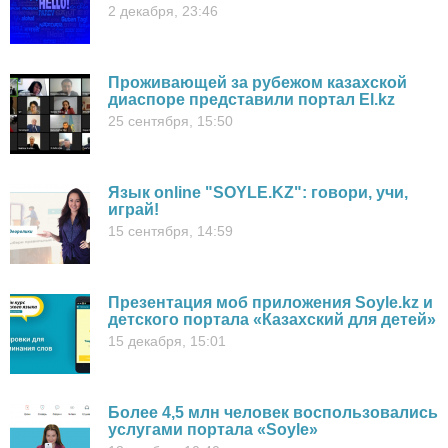
2 декабря, 23:46
Проживающей за рубежом казахской
диаспоре представили портал El.kz
25 сентября, 15:50
Язык online "SOYLE.KZ": говори, учи,
играй!
15 сентября, 14:59
Презентация моб приложения Soyle.kz и
детского портала «Казахский для детей»
15 декабря, 15:01
Более 4,5 млн человек воспользовались
услугами портала «Soyle»