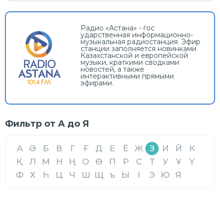
Радио «Астана» - гос
ударственная информационно-
музыкальная радиостанция. Эфир
станции заполняется новинками
Казахстанской и европейской
музыки, краткими сводками
новостей, а также
интерактивными прямыми
эфирами.
Фильтр от А до Я
A
Ә
Б
В
Г
Ғ
Д
Е
Ё
Ж
З
И
Й
К
Қ
Л
М
Н
Ң
О
Ө
П
Р
С
Т
У
Ұ
Ү
Ф
Х
Һ
Ц
Ч
Ш
Щ
ъ
Ы
І
Э
Ю
Я