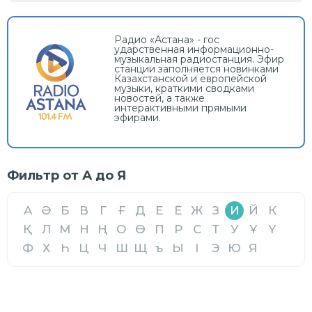
Радио «Астана» - гос
ударственная информационно-
музыкальная радиостанция. Эфир
станции заполняется новинками
Казахстанской и европейской
музыки, краткими сводками
новостей, а также
интерактивными прямыми
эфирами.
Фильтр от А до Я
A
Ә
Б
В
Г
Ғ
Д
Е
Ё
Ж
З
И
Й
К
Қ
Л
М
Н
Ң
О
Ө
П
Р
С
Т
У
Ұ
Ү
Ф
Х
Һ
Ц
Ч
Ш
Щ
ъ
Ы
І
Э
Ю
Я