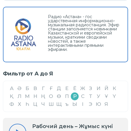
Радио «Астана» - гос
ударственная информационно-
музыкальная радиостанция. Эфир
станции заполняется новинками
Казахстанской и европейской
музыки, краткими сводками
новостей, а также
интерактивными прямыми
эфирами.
Фильтр от А до Я
A
Ә
Б
В
Г
Ғ
Д
Е
Ё
Ж
З
И
Й
К
Қ
Л
М
Н
Ң
О
Ө
П
Р
С
Т
У
Ұ
Ү
Ф
Х
Һ
Ц
Ч
Ш
Щ
ъ
Ы
І
Э
Ю
Я
Рабочий день – Жұмыс күні