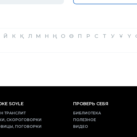
Й
К
Қ
Л
М
Н
Ң
О
Ө
П
Р
С
Т
У
Ұ
Ү
КЕ SOYLE
ПРОВЕРЬ СЕБЯ
Н ТРАНСЛИТ
БИБЛИОТЕКА
КИ, СКОРОГОВОРКИ
ПОЛЕЗНОЕ
ВИЦЫ, ПОГОВОРКИ
ВИДЕО