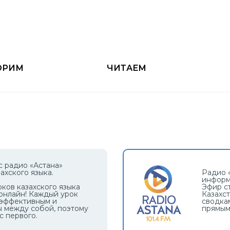
ОРИМ
ЧИТАЕМ
 с радио «Астана»
ахского языка.
Радио «
информ
ков казахского языка
Эфир с
онлайн! Каждый урок
Казахс
, эффективным и
сводка
ы между собой, поэтому
прямым
с первого.