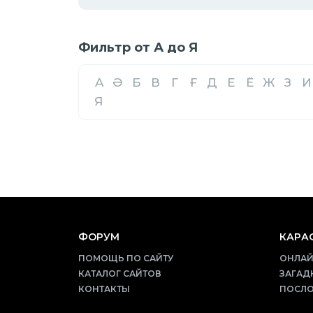
Фильтр от А до Я
A
Ә
Б
В
Г
Ғ
Д
Е
Ё
Ж
З
И
Я
ФОРУМ
КАРАО
ПОМОЩЬ ПО САЙТУ
ОНЛАЙ
КАТАЛОГ САЙТОВ
ЗАГАД
КОНТАКТЫ
ПОСЛО