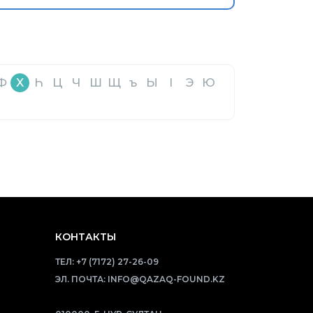
Ф
Х
Һ
Ц
Ч
Ш
Щ
ъ
Ы
І
Э
Ю
КОНТАКТЫ
ТЕЛ:
+7 (7172) 27-26-09
ЭЛ. ПОЧТА:
INFO@QAZAQ-FOUND.KZ