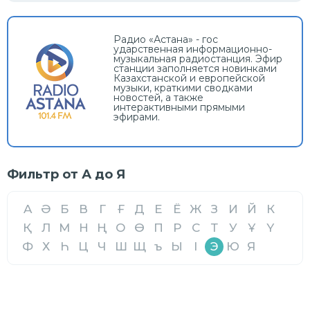
Радио «Астана» - гос
ударственная информационно-
музыкальная радиостанция. Эфир
станции заполняется новинками
Казахстанской и европейской
музыки, краткими сводками
новостей, а также
интерактивными прямыми
эфирами.
Фильтр от А до Я
A
Ә
Б
В
Г
Ғ
Д
Е
Ё
Ж
З
И
Й
К
Қ
Л
М
Н
Ң
О
Ө
П
Р
С
Т
У
Ұ
Ү
Ф
Х
Һ
Ц
Ч
Ш
Щ
ъ
Ы
І
Э
Ю
Я