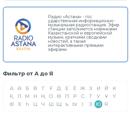
Радио «Астана» - гос
ударственная информационно-
музыкальная радиостанция. Эфир
станции заполняется новинками
Казахстанской и европейской
музыки, краткими сводками
новостей, а также
интерактивными прямыми
эфирами.
Фильтр от А до Я
A
Ә
Б
В
Г
Ғ
Д
Е
Ё
Ж
З
И
Й
К
Қ
Л
М
Н
Ң
О
Ө
П
Р
С
Т
У
Ұ
Ү
Ф
Х
Һ
Ц
Ч
Ш
Щ
ъ
Ы
І
Э
Ю
Я