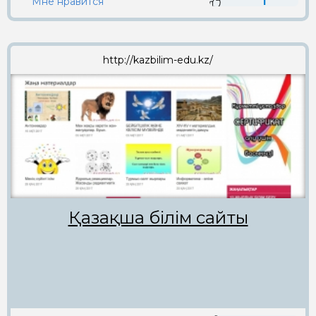
Мне нравится
1
http://kazbilim-edu.kz/
Қазақша білім сайты