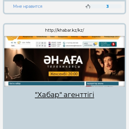
Мне нравится
3
http://khabar.kz/kz/
"Хабар" агенттігі