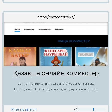
https://qazcomics.kz/
Қазақша онлайн комикстер
Сайтты Мемлекеттік тілді дамыту қоры ҚР Тұңғыш
Президенті – Елбасы қорының қолдауымен әзірледі.
Мне нравится
1