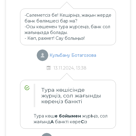
-Сәлеметсіз бе! Кешіріңіз, жақын жерде
банк бөлімшесі бар ма?
-Осы көшемен тура жүрсеңіз, банк сол
жағыңызда болады.
- Көп, рахмет! Сау болыңыз!
Кульбану Ботагозова
13.11.2024, 13:38
Тура көшісінде
жүрңіз, сол жағынды
көреңіз банкті
Тура көш
е
бойымен
жүр
І
ңіз, сол
жағынд
А
банкті көре
С
із