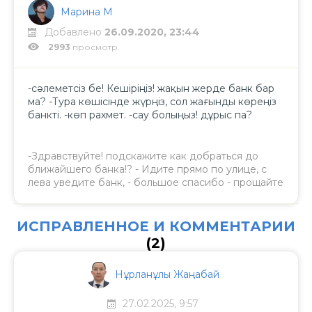
Марина М
Добавлено
26.09.2020, 23:44
2993
просмотр.
-сәлеметсіз бе! Кешіріңіз! жақын жерде банк бар
ма? -Тура көшісінде жүрңіз, сол жағынды көреңіз
банкті. -көп рахмет. -сау болыңыз! дұрыс па?
-Здравствуйте! подскажите как добраться до
ближайшего банка!? - Идите прямо по улице, с
лева уведите банк, - большое спасибо - прощайте
ИСПРАВЛЕННОЕ И КОММЕНТАРИИ
(2)
Нұрланұлы Жаңабай
27.02.2025, 9:57