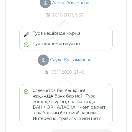
Алмас Анламасов
26.10.2021, 9:53
Тура көшісінде жүрңіз
Тура көшемен жүріңіз
Сауле Кульчманова
05.11.2020, 21:49
сәлеметсіз бе! Кешіріңіз!
жақын
ДА
банк бар ма? -Тура
көшеде жүріңіз, сол жағында
БАНК ОРНАЛАСҚАН -көп рахмет.
-сау болыңыз! это мой вариант.
Интересно, правильно или нет?