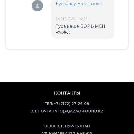
Кульбану Ботагозова
13.11.2024, 13:31
Тура көше БОЙЫМЕН
жүріңіз
КОНТАКТЫ
ТЕЛ:
+7 (7172) 27-26-09
ЭЛ. ПОЧТА:
INFO@QAZAQ-FOUND.KZ
010000, Г. НУР-СУЛТАН
УЛ. КУНАЕВА 12/1, КАБ.415