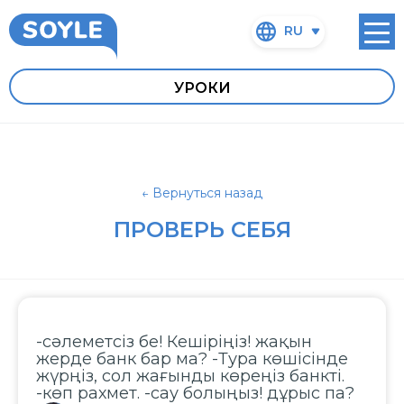
RU
УРОКИ
← Вернуться назад
ПРОВЕРЬ СЕБЯ
-сәлеметсіз бе! Кешіріңіз! жақын
жерде банк бар ма? -Тура көшісінде
жүрңіз, сол жағынды көреңіз банкті.
-көп рахмет. -сау болыңыз! дұрыс па?