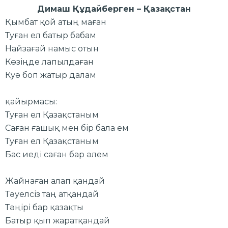
Димаш Құдайберген – Қазақстан
Қымбат қой атың маған
Туған ел батыр бабам
Найзағай намыс отын
Көзіңде лапылдаған
Куә боп жатыр далам
қайырмасы:
Туған ел Қазақстаным
Саған ғашық мен бір бала ем
Туған ел Қазақстаным
Бас иеді саған бар әлем
Жайнаған алап қандай
Тәуелсіз таң атқандай
Тәңірі бар қазақты
Батыр қып жаратқандай