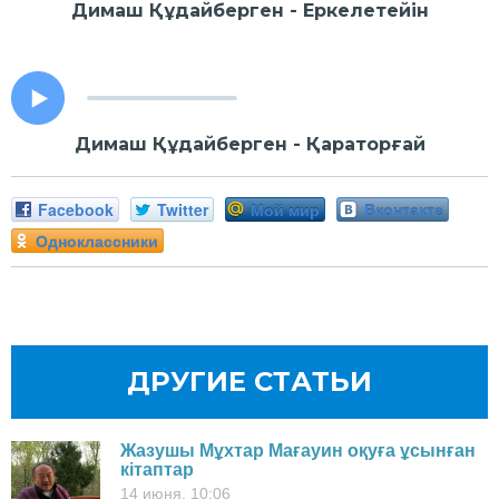
Димаш Құдайберген - Еркелетейін
Димаш Құдайберген - Қараторғай
Facebook
Twitter
Мой мир
Вконтакте
Одноклассники
ДРУГИЕ СТАТЬИ
Жазушы Мұхтар Мағауин оқуға ұсынған
кітаптар
14 июня, 10:06