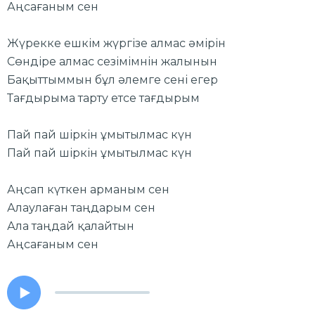
Аңсағаным сен
Жүрекке ешкім жүргізе алмас әмірін
Сөндіре алмас сезімімнін жалынын
Бақыттыммын бұл әлемге сені егер
Тағдырыма тарту етсе тағдырым
Пай пай шіркін ұмытылмас күн
Пай пай шіркін ұмытылмас күн
Аңсап күткен арманым сен
Алаулаған таңдарым сен
Ала таңдай қалайтын
Аңсағаным сен