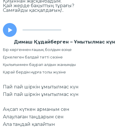
Қиыннан жасқанбадым.
Қай жерде бақыттың тұрағы?
Самғайды қасқалдағың!..
Димаш Құдайберген – Ұмытылмас күн
Бір көргеннен ғашық болдым өзіңе
Еркелеген балдай тәтті сөзіне
Қылығынмен баурап алдын жанымды
Қарай бердім нұрға толы жүзіне
Пай пай шіркін ұмытылмас күн
Пай пай шіркін ұмытылмас күн
Аңсап күткен арманым сен
Алаулаған таңдарым сен
Ала таңдай қалайтын