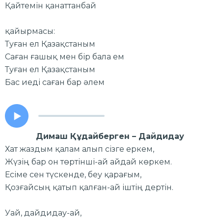
Қайтемін қанаттанбай
қайырмасы:
Туған ел Қазақстаным
Саған ғашық мен бір бала ем
Туған ел Қазақстаным
Бас иеді саған бар әлем
Димаш Құдайберген – Дайдидау
Хат жаздым қалам алып сізге еркем,
Жүзің бар он төртінші-ай айдай көркем.
Есіме сен түскенде, беу қарағым,
Қозғайсың қатып қалған-ай іштің дертін.
Уай, дайдидау-ай,