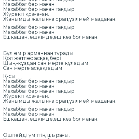
Махаббат бер маған
Махаббат бер маған тағдыр
Жүректі қозғаған.
Жанымды жалынға орап,үзілмей маздаған.
Махаббат бер маған тағдыр
Махаббат бер маған
Ешқашан, ешкімде,еш кез болмаған.
Бұл өмір арманнан тұрады
Қол жетпес асқақ бәрі
Шың-құздан сан мәрте құладым
Сан мәрте асқақтадым
Қ-сы
Махаббат бер маған тағдыр
Махаббат бер маған
Махаббат бер маған тағдыр
Жүректі қозғаған.
Жанымды жалынға орап,үзілмей маздаған.
Махаббат бер маған тағдыр
Махаббат бер маған
Ешқашан, ешкімде,еш кез болмаған.
Өшпейді үміттің шырағы,