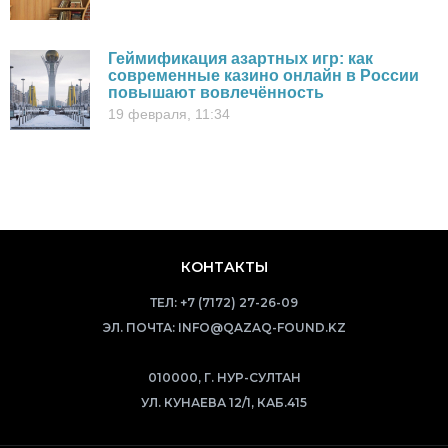
Геймификация азартных игр: как
современные казино онлайн в России
повышают вовлечённость
19 февраля, 11:34
КОНТАКТЫ
ТЕЛ:
+7 (7172) 27-26-09
ЭЛ. ПОЧТА:
INFO@QAZAQ-FOUND.KZ
010000, Г. НУР-СУЛТАН
УЛ. КУНАЕВА 12/1, КАБ.415