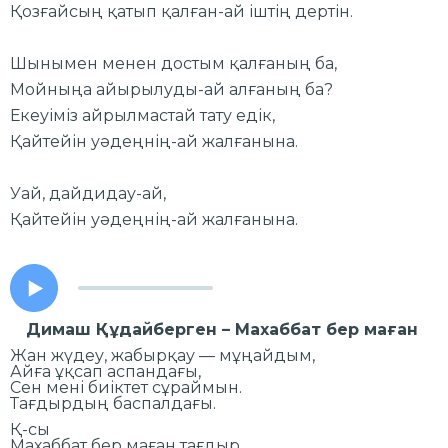
Қозғайсың қатып қалған-ай іштің дертін.
Шынымен менен достым қалғаның ба,
Мойныңа айырылуды-ай алғаның ба?
Екеуіміз айрылмастай тату едік,
Қайтейін уәдеңнің-ай жалғанына.
Уай, дайдидау-ай,
Қайтейін уәдеңнің-ай жалғанына.
Димаш Құдайберген – Махаббат бер маған
Жан жүдеу, жабырқау — мұңайдым,
Айға ұқсап аспандағы,
Сен мені биіктет сұраймын.
Тағдырдың баспалдағы.
Қ-сы
Махаббат бер маған тағдыр