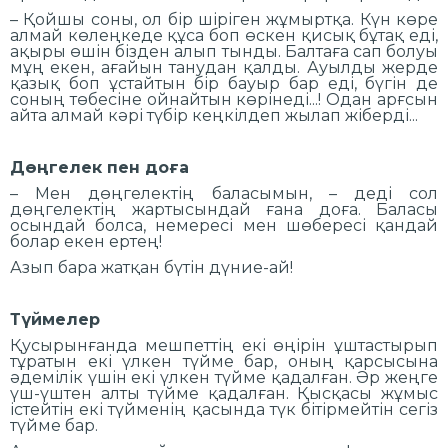
– Қойшы соны, ол бір шіріген жұмыртқа. Күн көре
алмай көлеңкеде құса боп өскен қисық бұтақ еді,
ақыры өшін бізден алып тынды. Балтаға сап болуы
мұң екен, ағайын танудан қалды. Ауылды жерде
қазық боп ұстайтын бір бауыр бар еді, бүгін де
соның төбесіне ойнайтын көрінеді...! Одан арғсын
айта алмай кәрі түбір кеңкілдеп жылап жіберді...
Дөңгелек пен доға
– Мен дөңгелектің баласымын, – деді сол
дөңгелектің жартысындай ғана доға. Баласы
осындай болса, немересі мен шөбересі қандай
болар екен ертең!
Азып бара жатқан бүтін дүние-ай!
Түймелер
Қусырынғанда мешпеттің екі өңірін ұштастырып
тұратын екі үлкен түйме бар, оның қарсысына
әдемілік үшін екі үлкен түйме қадалған. Әр жеңге
үш-үштен алты түйме қадалған. Қысқасы жұмыс
істейтін екі түйменің қасында түк бітірмейтін сегіз
түйме бар.