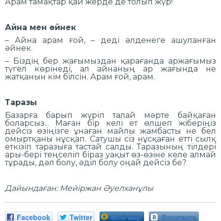
Арам тамақтар қай жерде де толып жүр!
Айна мен әйнек
– Айна арам ғой, – деді әлденеге ашуланған
әйнек.
– Біздің бер жағымыздан қарағанда аржағымыз
түгел көрінеді, ал айнаның ар жағында не
жатқанын кім білсін. Арам ғой, арам.
Таразы
Базарға барып жүріп талай мәрте байқаған
боларсыз... Маған бір келі ет өлшеп жіберіңіз
дейсіз өзіңізге ұнаған майлы жамбасты не бел
омыртқаны нұсқап. Сатушы сіз нұсқаған етті сылқ
еткізіп таразыға тастай салды. Таразының тілдері
ары-бері теңселіп біраз уақыт өз-өзіне келе алмай
тұрады, дәл болу, әділ болу оңай дейсіз бе?
Дайындаған: Мейіржан Әуелханұлы
Facebook
Twitter
Мой мир
Вконтакте