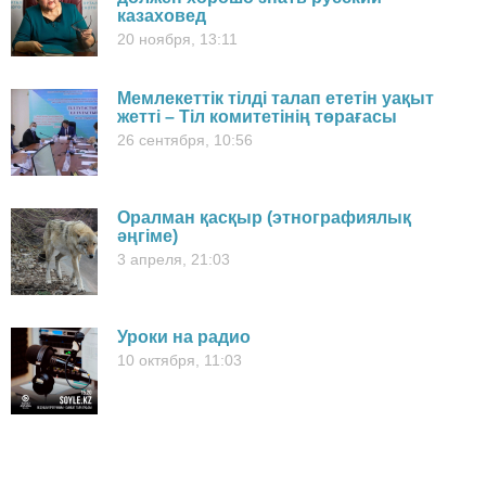
казаховед
20 ноября, 13:11
Мемлекеттік тілді талап ететін уақыт
жетті – Тіл комитетінің төрағасы
26 сентября, 10:56
Оралман қасқыр (этнографиялық
әңгіме)
3 апреля, 21:03
Уроки на радио
10 октября, 11:03