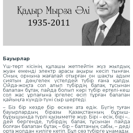
Бауырлар
Үш-төрт кісінің құлашы жетпейтін жүз жылдық
жуан еменді электр арасы ақыры кесіп тынған.
Оның орнына жағалай отырған он шақты адым
сиятын дөңгелек үстелдей түбір ғана қалды.
Ойда-жоқта сол алып түбірдің балақ тұсынан
балапан бұтақ пайда болып кәрі түбір ертелі-кеш
сол жас ұрпағына іргелес өсіп тұрған балапан
қайыңға күндіз-түні сыр шертеді.
– Біз бір кезде бір өскен ата едік. Бүгін туған
бауырлардың біразы Қазақстанның бұрыш-
бұрышында түрлі қызыметте жүр. Бірі – есік, бірі –...
дей бергенде, түбірдің балақ тұсынан пайда
болған балапан бұтақ – бір – балтаның сабы, – деді
орта жолдан киліге кетіп. Бұл сөз түбірге ұнамады.