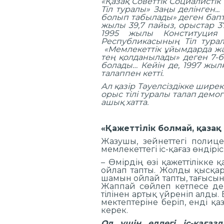
«Қазақ Советтік Социалистік
Тіл туралы» Заңы делінген...
болып табылады» деген бапт
жылы 39,7 пайыз, орыстар 3
1995 жылы Конституция 
Республикасының Тіл тура
«Мемлекеттік ұйымдарда және
тең қолданылады» деген 7-ба
болады… Кейін де, 1997 жыл
талаппен кетті.
Ал қазір Тәуелсіздікке шире
орыс тілі туралы талап дем
ашық хатта.
«Қажеттілік болмай, қаза
Жазушы, зейнеттегі полиц
мемлекеттегі іс-қағаз өндір
– Өмірдің өзі қажеттілікке
ойлап тапты. Жолды қысқар
шамын ойлай тапты, тағысын 
Жаппай сөйлеп кетпесе де,
тілінен артық үйреніп алды
мектептеріне беріп, енді қа
керек.
Ол үшін елдегі іс-қағаз