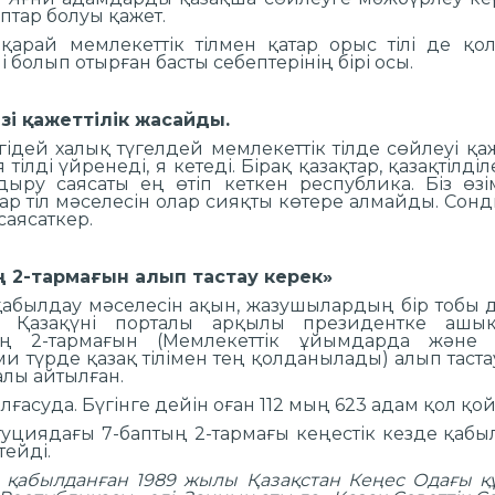
аптар болуы қажет.
е қарай мемлекеттік тілмен қатар орыс тілі де қ
өлі болып отырған басты себептерінің бірі осы.
өзі қажеттілік жасайды.
дей халық түгелдей мемлекеттік тілде сөйлеуі қаже
 тілді үйренеді, я кетеді. Бірақ қазақтар, қазақтіл
дыру саясаты ең өтіп кеткен республика. Біз өзі
ар тіл мәселесін олар сияқты көтере алмайды. Сонды
саясаткер.
 2-тармағын алып тастау керек»
 қабылдау мәселесін ақын, жазушылардың бір тобы д
ы Қазақүні порталы арқылы президентке аш
ң 2-тармағын (Мемлекеттік ұйымдарда және же
и түрде қазақ тілімен тең қолданылады) алып тастау
алы айтылған.
лғасуда. Бүгінге дейін оған 112 мың 623 адам қол қой
туциядағы 7-баптың 2-тармағы кеңестік кезде қаб
тейді.
ң қабылданған 1989 жылы Қазақстан Кеңес Одағы құ