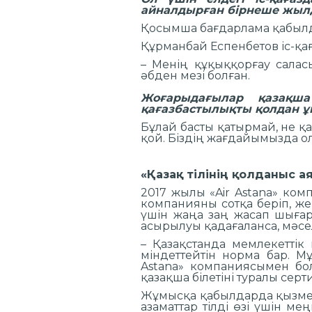
айналдырған бірнеше жылда
Қосымша бағдарлама қабылда
Құрманбай Еспенбетов іс-қағ
– Менің құқыққорғау саласы
әбден мезі болған.
Жоғарыдағылар қазақш
қағазбастылықты қолдан ұ
Бұлай басты қатырмай, не қа
қой. Біздің жағдайымызда ол 
«Қазақ тілінің қолданыс 
2017 жылы «Air Astana» комп
компанияны сотқа беріп, же
үшін жаңа заң жасап шығар
асырылуы қадағаланса, мәсе
– Қазақстанда мемлекеттік 
міндеттейтін норма бар. М
Astana» компаниясымен бол
қазақша білетіні туралы сер
Жұмысқа қабылдарда қызметк
азаматтар тілді өзі үшін мең