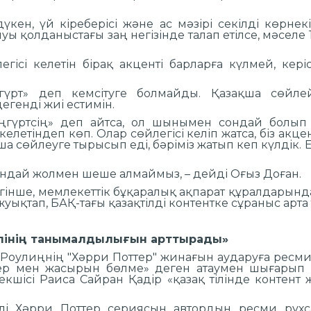
үкен, үй кіреберісі және ас мәзірі секілді көрне
ы қолданыстағы заң негізінде талап етілсе, мәселе 1
легісі келетін бірақ акценті барларға күлмей, ке
гүрт» деп кемсітуге болмайды. Қазақша сөйле
егенді жиі естимін.
гүртсің» деп айтса, ол шынымен сондай болып к
елетіндеп көп. Олар сөйлегісі келіп жатса, біз акцент
қша сөйлеуге тырысып еді, бәріміз жатып кеп күлдік.
ндай жолмен шеше алмаймыз, – дейді Оғыз Доған.
егінше, мемлекеттік бұқаралық ақпарат құралдарындағ
уықтап, БАҚ-тағы қазақтілді контентке сұраныс арта 
тілінің танымалдылығын арттырады»
улиңнің "Хәрри Поттер" жинағын аударуға ресми р
ттер мен жасырын бөлме» деген атаумен шығарып
екшісі Раиса Сайран Қадір «қазақ тілінде контент
гілі Хәрри Поттер сериясын автордың ресми рұхс