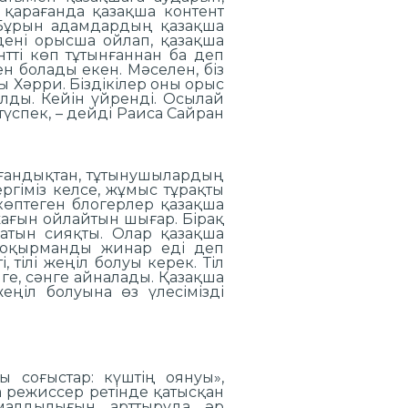
 қарағанда қазақша контент
. Бұрын адамдардың қазақша
 дені орысша ойлап, қазақша
тті көп тұтынғаннан ба деп
н болады екен. Мәселен, біз
 Хәрри. Біздікілер оны орыс
олды. Кейін үйренді. Осылай
түспек, – дейді Раиса Сайран
ағандықтан, тұтынушылардың
ргіміз келсе, жұмыс тұрақты
 көптеген блогерлер қазақша
жағын ойлайтын шығар. Бірақ
атын сияқты. Олар қазақша
а оқырманды жинар еді деп
 тілі жеңіл болуы керек. Тіл
ге, сәнге айналады. Қазақша
жеңіл болуына өз үлесімізді
ы соғыстар: күштің оянуы»,
 режиссер ретінде қатысқан
нымалдылығын арттыруда әр