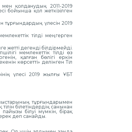
у мен қолданудың 2011-2019
сі бойынша қол жеткізілген
н тұрғындардың үлесін 2019
емлекеттік тілді меңгерген
 жетті дегенді білдірмейді.
ілігі мемлекеттік тілді өз
енін, қалған бөлігі еркін
кенін көрсетті» делінген Тіл
рінің үлесі 2019 жылғы ҰБТ
облыстарының тұрғындарымен
 тілін білетіндердің санынан
пайызы білуі мүмкін, бірақ
керек деп санайды.
рек. Ол үшін алдымен заңда