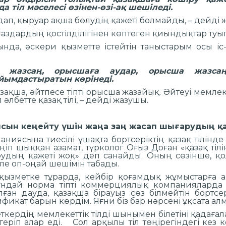
 тіл мәселесі өзінен-өзі-ақ шешіледі.
п, қыруар ақша бөлудің қажеті болмайды, – дейді 
аздардың қостілділігінен көптеген қиындықтар туып
нда, әскери қызметте істейтін таныстарым осы іс-
а жазсаң, орысшаға аудар, орысша жазсаң
йымдастыратын көрінеді.
зақша, әйтпесе тіпті орысша жазайық. Әйтеуі мемлеке
әлбетте қазақ тілі, – дейді жазушы.
аясын кеңейту үшін жаңа заң жасап шығарудың қ
аниясына тиесілі ұшақта бортсеріктің қазақ тілінде 
ңіп шыққан азамат, түрколог Оғыз Доған «қазақ тіл
удың қажеті жоқ» деп санайды. Оның сөзінше, қ
ле оп-оңай шешімін табады.
қызметке тұрарда, кейбір қоғамдық жұмыстарға ар
ұндай норма тіпті коммерциялық компанияларда д
ған дауда, қазақша бірауыз сөз білмейтін бортсер
тификат барын көрдім. Яғни біз бар нәрсені ұқсата а
ердің мемлекеттік тілді шынымен білетіні қадағал
геріп алар еді. Сол арқылы тіл төңірегіндегі кез к