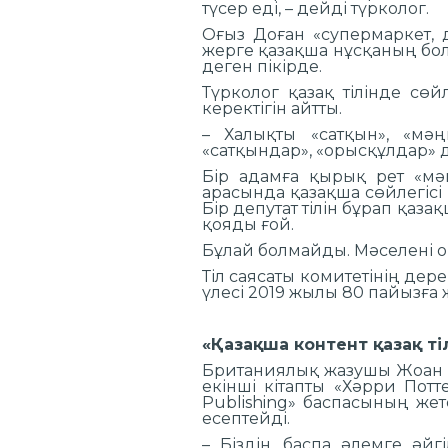
түсер еді, – дейді түрколог.
Оғыз Доған «супермаркет, д
жерге қазақша нұсқаның болу
деген пікірде.
Түрколог қазақ тілінде сөй
керектігін айтты.
– Халықты «сатқын», «мәң
«сатқындар», «орысқұлдар» д
Бір адамға қырық рет «мәң
арасында қазақша сөйлегісі к
Бір депутат тілін бұрап қаза
қояды ғой.
Бұлай болмайды. Мәселені о
Тіл саясаты комитетінің дер
үлесі 2019 жылы 80 пайызға ж
«Қазақша контент қазақ 
Британиялық жазушы Жоан Ро
екінші кітапты «Хәрри По
Publishing» баспасының жет
есептейді.
– Біздің баспа әлемге әй