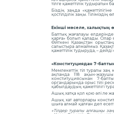
тілге қажеттілік тудыратын б
Біздің заңда «қажеттілігін
қостілділік заңы. Тіліміздің 
Екінші мәселе, халықтың 
Балтық жағалауы елдеріндегі
қарға» болып қалады. Олар я
Өйткені Қазақстан орыстан
салыстыра алмаймыз. Қазақт
қажеттілік тудыруда, – дейді 
«Конституциядан 7-баптың
Мемлекеттік тіл туралы заң
ақпанда 118 ақын-жазуш
конституциясынан 7-бапты
органдарында орыс тілі ресм
қабылдаудың қажеттілігі тур
Ашық хатқа қол қою әлі ле жа
Ашық хат авторлары консти
шыға алмай қалған деп есеп
«Тілдер туралы алғашқы за