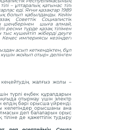
 Социалистік Республикасының
тілі – ұлтаралық қатынас тілі
лас еді. Яғни қазақтар 1989
лық болып қабылданды. Кейін
ақ Советтік Социалистік
ры шеңберінен шыға алмай,
лі ресми түрде қазақ тілімен
н тыс күшейтіп жіберді деуге
, Кеңес империясы кезіндегі
ыздан асып кеткендіктен, бұл
 күшін жойып отыр» делінген
 кеңейтудің жалғыз жолы –
үшін түрлі еңбек құралдарын
аңғыда отырмау үшін электр
н елдің бәрі орысша үйренді.
сы келетіндер орысшаны ана
налмасын деп балаларын орыс
 тіліне де қажеттілік тудыру
ет деп есептеймін. Сонда