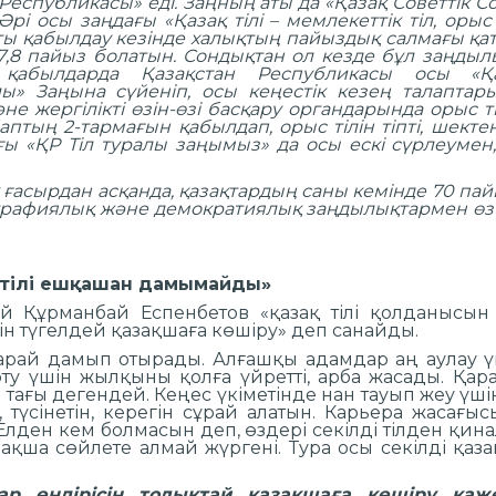
 Республикасы» еді. Заңның аты да «Қазақ Советтік
 Әрі осы заңдағы «Қазақ тілі – мемлекеттік тіл, орыс 
ы қабылдау кезінде халықтың пайыздық салмағы қатар
7,8 пайыз болатын. Сондықтан ол кезде бұл заңды
қабылдарда Қазақстан Республикасы осы «Қаз
лы» Заңына сүйеніп, осы кеңестік кезең талапта
 жергілікті өзін-өзі басқару органдарында орыс ті
птың 2-тармағын қабылдап, орыс тілін тіпті, шекте
ғы «ҚР Тіл туралы заңымыз» да осы ескі сүрлеумен
к ғасырдан асқанда, қазақтардың саны кемінде 70 пай
ографиялық және демократиялық заңдылықтармен өз
қ тілі ешқашан дамымайды»
ей Құрманбай Еспенбетов «қазақ тілі қолданысын
ісін түгелдей қазақшаға көшіру» деп санайды.
 қарай дамып отырады. Алғашқы адамдар аң аулау 
ту үшін жылқыны қолға үйретті, арба жасады. Қар
тағы дегендей. Кеңес үкіметінде нан тауып жеу үші
 түсінетін, керегін сұрай алатын. Карьера жасағы
. Елден кем болмасын деп, өздері секілді тілден қи
зақша сөйлете алмай жүргені. Тура осы секілді қазақ
дар өндірісін толықтай қазақшаға көшіру қаж