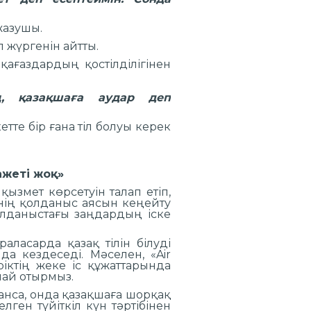
жазушы.
 жүргенін айтты.
қағаздардың қостілділігінен
, қазақшаға аудар деп
тте бір ғана тіл болуы керек
ажеті жоқ»
қызмет көрсетуін талап етіп,
інің қолданыс аясын кеңейту
олданыстағы заңдардың іске
аласарда қазақ тілін білуді
а кездеседі. Мәселен, «Air
іктің жеке іс құжаттарында
лмай отырмыз.
анса, онда қазақшаға шорқақ
елген түйіткіл күн тәртібінен