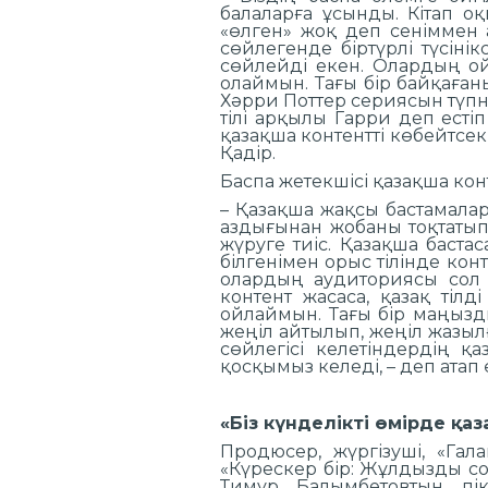
балаларға ұсынды. Кітап о
«өлген» жоқ деп сеніммен 
сөйлегенде біртүрлі түсіні
сөйлейді екен. Олардың ой
олаймын. Тағы бір байқаған
Хәрри Поттер сериясын түпн
тілі арқылы Гарри деп есті
қазақша контентті көбейтсек
Қадір.
Баспа жетекшісі қазақша кон
– Қазақша жақсы бастамала
аздығынан жобаны тоқтатып 
жүруге тиіс. Қазақша баста
білгенімен орыс тілінде ко
олардың аудиториясы сол 
контент жасаса, қазақ ті
ойлаймын. Тағы бір маңызды 
жеңіл айтылып, жеңіл жазыл
сөйлегісі келетіндердің қа
қосқымыз келеді, – деп атап ө
«Біз күнделікті өмірде қа
Продюсер, жүргізуші, «Гал
«Күрескер бір: Жұлдызды с
Тимур Балымбетовтың пікі