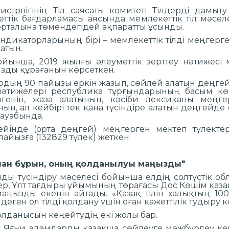
трлігінің Тіл саясаты комитеті Тілдерді дамыт
ттік бағдарламасы аясында мемлекеттік тіл мәселе
рталына төмендегідей ақпаратты ұсынды.
дикаторларының бірі – мемлекеттік тілді меңгерге
латын.
ойынша, 2019 жылғы әлеуметтік зерттеу нәтижесі м
зды құрағанын көрсеткен.
рдың 90 пайызы еркін жазып, сөйлей алатын деңгейге
нәтижелері республика тұрғындарының басым көпш
генін, жаза алатынын, кәсіби лексиканы меңгерг
н, ал кейбірі тек қана түсіндіре алатын деңгейде е
жауабында.
гейінде (орта деңгей) меңгерген мектеп түлекте
йызға (132829 түлек) жеткен.
ынан бұрын, оның қолданылуы маңызды"
айды түсіндіру мәселесі бойынша елдің солтүстік 
кер, Ұлт тағдыры ұйымының төрағасы Дос Көшім қазақ
ңызды екенін айтады. «Қазақ тілін халықтың 100 
деген ол тілді қолдану үшін оған қажеттілік тудыру 
қолданысын кеңейтудің екі жолы бар.
у. Яғни адамдарды қазақша сөйлеуге мәжбүрлеу ке