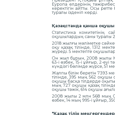
Президент Қ.Тоқаев ұлттық
Еуропа елдерінің тәжірибес
керектігін айтты. Осы ретт
туралы ізденіп көрді.
Қазақстанда қанша оқушы
Статистика комитетінің с
оқушылардың саны туралы 2
2018 жылғы мәліметке сәйкес
оқу қазақ тілінде, 1312 мект
жүреді. 5 мектепте оқушылар
Он жыл бұрын, 2008 жылы Қаз
63-і өзбек, 15-і ұйғыр, 2-еуі
күндізгі бөлімде жүрсе, 51 м
Жалпы білім беретін 7393 ме
тілінде, 395 мың 562 оқушы о
оқушы басқа тілдерде оқыты
мың 727 оқушы қазақ тілінде
оқушы тәжік, 614 оқушы ағыл
2008 жылы 2 млн 568 мың 08
өзбек, 14 мың 995-і ұйғыр, 350
"Қазақ тілін меңгергендер