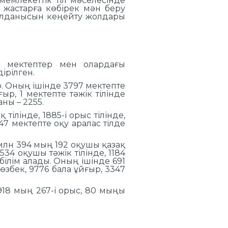
емлекеттік тіл мәселесінде
ы жастарға көбірек мән беру
 қолданысын кеңейту жолдары
ін мектептер мен олардағы
ірілген.
р. Оның ішінде 3797 мектепте
ғыр, 1 мектепте тәжік тілінде
ны – 2255.
ілінде, 1885-і орыс тілінде,
2147 мектепте оқу аралас тілде
 млн 394 мың 192 оқушы қазақ
534 оқушы тәжік тілінде, 1184
ілім алады. Оның ішінде 691
өзбек, 9776 бала ұйғыр, 3347
918 мың 267-і орыс, 80 мыңы