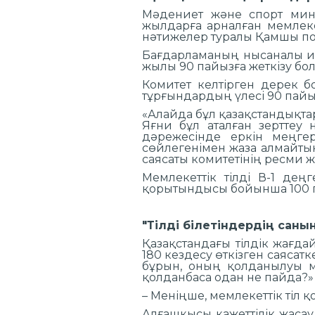
Мәдениет және спорт минис
жылдарға арналған мемлеке
нәтижелер туралы Қамшы по
Бағдарламаның нысаналы ин
жылы 90 пайызға жеткізу бо
Комитет келтірген дерек б
тұрғындардың үлесі 90 пайы
«Алайда бұл қазақстандықта
Яғни бұл аталған зерттеу 
дәрежесінде еркін меңгер
сөйлегенімен жаза алмайтыны
саясаты комитетінің ресми 
Мемлекеттік тілді В-1 дең
қорытындысы бойынша 100 па
"Тілді білетіндердің сан
Қазақстандағы тілдік жағд
180 кездесу өткізген саясат
бұрын, оның қолданылуы ма
қолданбаса одан не пайда?» 
– Меніңше, мемлекеттік тіл 
Алғашқысы қажеттілік жаса