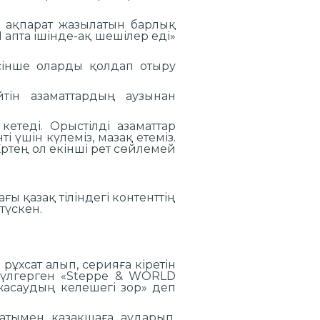
кі ақпарат жазылатын барлық
 апта ішінде-ақ шешілер еді»
рісінше оларды қолдап отыру
йтін азаматтардың аузынан
етеді. Орыстілді азаматтар
і үшін күлеміз, мазақ етеміз.
 Ертең ол екінші рет сөйлемей
ы қазақ тіліндегі контенттің
түскен.
ұхсат алып, серияға кіретін
 үлгерген «Steppe & WORLD
 жасаудың келешегі зор» деп
атымен қазақшаға аударып,