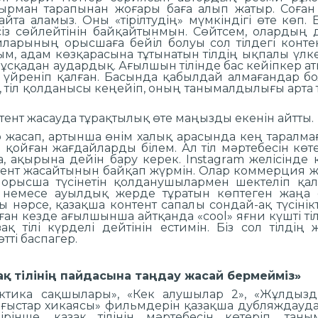
қырман тарапынан жоғары баға алып жатыр. Соған
айта аламыз. Оны «тірілтудің» мүмкіндігі өте көп
ксіз сөйлейтінін байқайтынмын. Сөйтсем, олардың
ларының орысшаға бейіл болуы сол тілдегі контен
ым, адам көзқарасына тұтынатын тілдің ықпалы үлке
ұсқадан аудардық. Ағылшын тілінде бас кейіпкер аты
п үйреніп қалған. Басында қабылдай алмағандар б
, тіл қолданысы кеңейіп, оның танымалдылығы арта 
тент жасауда тұрақтылық өте маңызды екенін айтты.
р жасап, артынша өнім халық арасында кең таралм
қойған жағдайларды білем. Ал тіл мәртебесін көте
са, ақырына дейін бару керек. Instagram желісінде
нтент жасайтынын байқап жүрмін. Олар коммерция 
орысша түсінетін қолданушылармен шектеліп қал
лді немесе ауылдық жерде тұратын көптеген жаң
нәрсе, қазақша контент сапалы сондай-ақ түсінікті,
ған кезде ағылшынша айтқанда «сооl» яғни күшті тіл
зақ тілі күрделі дейтінін естимін. Біз сол тілдің 
тті баспагер.
зақ тілінің пайдасына таңдау жасай бермейміз»
актика сақшылары», «Кек алушылар 2», «Жұлдызд
оғыстар хикаясы» фильмдерін қазақша дубляждауда
рінше, қазақ тілінің мәртебесін көтеріп, та