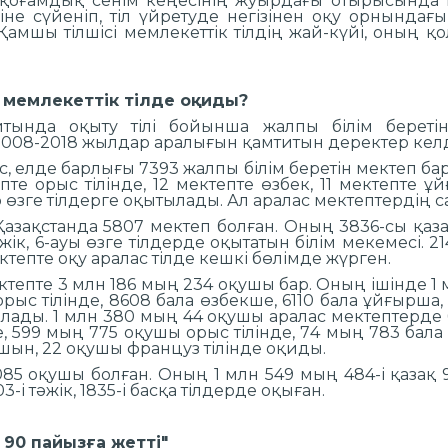
 қоғамдық сенім кеңесінің жуырдағы отырысында м
іне сүйеніп, тіл үйретуде негізінен оқу орнындағ
е Қамшы тілшісі мемлекеттік тілдің жай-күйі, оның
 мемлекеттік тілде оқиды?
айтында оқыту тілі бойынша жалпы білім берет
008-2018 жылдар аралығын қамтитын деректер келд
, елде барлығы 7393 жалпы білім беретін мектеп ба
епте орыс тілінде, 12 мектепте өзбек, 11 мектепте ұй
 өзге тілдерге оқытылады. Ал аралас мектептердің са
ақстанда 5807 мектеп болған. Оның 3836-сы қазақ т
 тәжік, 6-ауы өзге тілдерде оқытатын білім мекемесі. 
ектепте оқу аралас тілде кешкі бөлімде жүрген.
ктепте 3 млн 186 мың 234 оқушы бар. Оның ішінде 1
рыс тілінде, 8608 бала өзбекше, 6110 бала ұйғырша, 
лады. 1 млн 380 мың 44 оқушы аралас мектептерде б
, 599 мың 775 оқушы орыс тілінде, 74 мың 783 бала 
шын, 22 оқушы француз тілінде оқиды.
5 оқушы болған. Оның 1 млн 549 мың 484-і қазақ 
3-і тәжік, 1835-і басқа тілдерде оқыған.
 90 пайызға жетті"