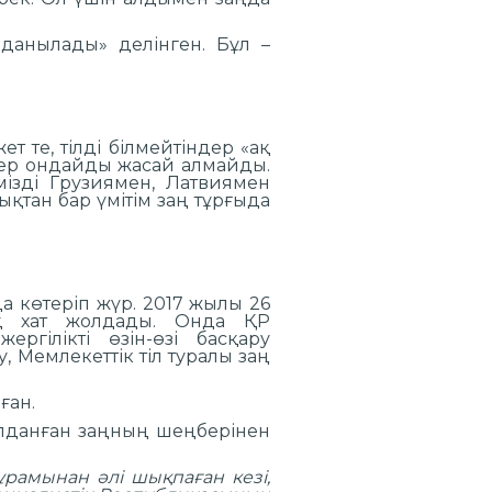
олданылады» делінген. Бұл –
т те, тілді білмейтіндер «ақ
ділер ондайды жасай алмайды.
мізді Грузиямен, Латвиямен
қтан бар үмітім заң тұрғыда
а көтеріп жүр. 2017 жылы 26
ық хат жолдады. Онда ҚР
ргілікті өзін-өзі басқару
, Мемлекеттік тіл туралы заң
ған.
ылданған заңның шеңберінен
рамынан әлі шықпаған кезі,