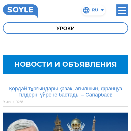
RU
УРОКИ
НОВОСТИ И ОБЪЯВЛЕНИЯ
Қордай тұрғындары қазақ, ағылшын, француз
тілдерін үйрене бастады – Сапарбаев
9 июня, 10:38