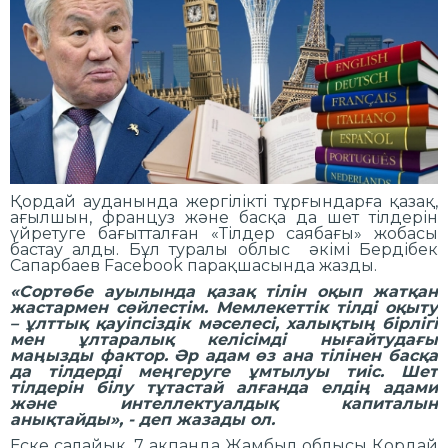
Қордай ауданында жергілікті тұрғындарға қазақ,
ағылшын, француз және басқа да шет тілдерін
үйретуге бағытталған «Тілдер саябағы» жобасы
бастау алды. Бұл туралы облыс әкімі Бердібек
Сапарбаев Facebook парақшасында жазды.
«Сортөбе ауылында қазақ тілін оқып жатқан
жастармен сөйлестім. Мемлекеттік тілді оқыту
– ұлттық қауіпсіздік мәселесі, халықтың бірлігі
мен ұлтаралық келісімді нығайтудағы
маңызды фактор. Әр адам өз ана тілінен басқа
да тілдерді меңгеруге ұмтылуы тиіс. Шет
тілдерін білу тұтастай алғанда елдің адами
және интеллектуалдық капиталын
анықтайды», - деп жазады ол.
Еске салайық, 7 ақпанда Жамбыл облысы Қордай