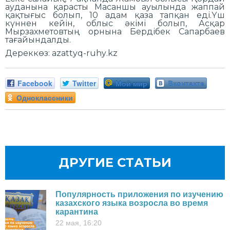
ауданына қарасты Масаншы ауылында жаппай
қақтығыс болып, 10 адам қаза тапқан еді.Үш
күннен кейін, облыс әкімі болып, Асқар
Мырзахметовтың орнына Бердібек Сапарбаев
тағайындалды.
Дереккөз: azattyq-ruhy.kz
Facebook
Twitter
Мой мир
Вконтакте
Одноклассники
ДРУГИЕ СТАТЬИ
Популярность приложения по изучению
казахского языка возросла во время
карантина
22 мая, 16:20