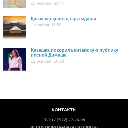
15 октября, 23:44
Қазақ халқының ырымдары
1 октября, 11:50
Казашка покорила китайскую публику
песней Димаша
12 октября, 10:28
КОНТАКТЫ
ТЕЛ:
+7 (7172) 27-26-09
ЭЛ. ПОЧТА:
INFO@QAZAQ-FOUND.KZ