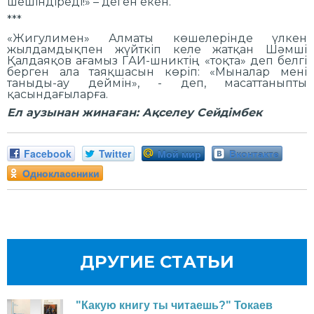
шешіндіреді!» – деген екен.
***
«Жигулимен» Алматы көшелерінде үлкен
жылдамдықпен жүйткіп келе жатқан Шәмші
Қалдаяқов ағамыз ГАИ-шниктің «тоқта» деп белгі
берген ала таяқшасын көріп: «Мыналар мені
таныды-ау деймін», - деп, масаттаныпты
қасындағыларға.
Ел аузынан жинаған: Ақселеу Сейдімбек
Facebook
Twitter
Мой мир
Вконтакте
Одноклассники
ДРУГИЕ СТАТЬИ
"Какую книгу ты читаешь?" Токаев