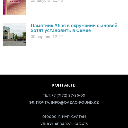
25 августа, 21:48
Памятник Абая в окружении сыновей
хотят установить в Семее
30 апреля, 12:22
КОНТАКТЫ
ТЕЛ:
+7 (7172) 27-26-09
ЭЛ. ПОЧТА:
INFO@QAZAQ-FOUND.KZ
010000, Г. НУР-СУЛТАН
УЛ. КУНАЕВА 12/1, КАБ.415