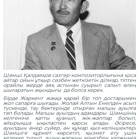
Шәмші Қалдаяқов
сазгер-композиторлығына қоса
айтар ойын ұтқыр сөзбен жеткізетін ділмар, тіптен
орайлы жерде аяқ астынан суырып салып өлең
шығаратын ақындығы да болса керек.
Бірде Жаркент жаққа қарай бір топ достарымен
жол сапарға шығады. Жолай Алтын Емелден асып
түскенде, тау бөктерінде отырған малшы ауылға
тап болады. Малшы ауылдың адамдары Шәмшінің
келгеніне қатты қуанып, жік-жаппар болып,
айырықша ықыласпен қарсы алады. Әсіресе,
ауылдың өнер сүйер, ән құмар қыз-келіншектері
Шәмшіге құрмет көрсетіп, қызмет ету үшін
кезекке тұрып, ашық-жарқын мінезбен қалжыңға