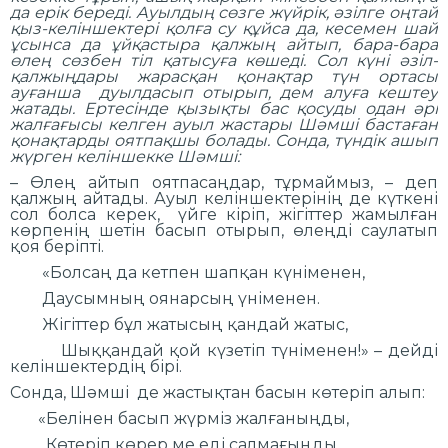
да ерік береді. Ауылдың сөзге жүйрік, әзілге оңтай
қыз-келіншектері қолға су құйса да, кесемен шай
ұсынса да ұйқастыра қалжың айтып, бара-бара
өлең сөзбен тіл қатысуға көшеді. Сол күні әзіл-
қалжыңдары жарасқан қонақтар түн ортасы
ауғанша дуылдасып отырып, дем алуға кештеу
жатады. Ертесінде қызықты бас қосуды одан әрі
жалғағысы келген ауыл жастары Шәмші бастаған
қонақтарды оятпақшы болады. Сонда, түндік ашып
жүрген келіншекке Шәмші:
– Өлең айтып оятпасаңдар, тұрмаймыз, – деп
қалжың айтады. Ауыл келіншектерінің де күткені
сол болса керек, үйге кіріп, жігіттер жамылған
көрпенің шетін басып отырып, өлеңді саулатып
қоя беріпті.
«Болсаң да кетпен шапқан күніменен,
Даусымның оянарсың үніменен.
Жігіттер бұл жатысың қандай жатыс,
Шыққандай қой күзетіп түніменен!» – дейді
келіншектердің бірі.
Сонда, Шәмші де жастықтан басын көтеріп алып:
«Белінен басып жүрміз жалғаныңды,
Көтеріп көрер ме еді салмағыңды.