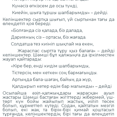
Күнәсіз өткізсем де осы түнді,
Киейін, шыға тұршы шалбарымды» – дейді.
Келіншектер сыртқа шығып, үй сыртынан тағы да
өлеңдетіп қоя береді.
«Болғанда сіз қалада, біз далада,
Дарияның сіз – ортасы, біз жағада.
Солдатша тез киініп шықпай ма екен,
Жараспас сыртта тұру қыз балаға» – дейді
келіншектер. Шәмші бұл қалжыңға да іркілместен
жауап қайтарады:
«Кіре бер, енді кидім шалбарымды,
Тістерсің мен кеткен соң бармағыңды.
Артыңда бала-шағаң, байың да жүр,
Қалдырып кетер едім бар малымды» – дейді
Осылайша әзіл-қалжыңдары жарасқан ауыл
жастары Шәмші бастаған жігіттерді жібермей, үш-
төрт күн бойы жайылып жастық, иіліп төсек
болып, құрметтеп күтеді. Содан, қайтатын мезгіл
болып, екі жақ та бірін-бірі қимай қоштасып
тұрғанда, келіншектердің бірі тағы да өлеңдетіп