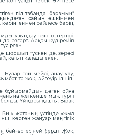
ше көп уақыт керек. Әйтпесе
іген піл табанда "барамын"
ақындаған сайын ешкіммен
 көрінгенмен сөйлесе беріп,
ымды ұзындау қып өзгертші.
да өзгерт. Арқам күдірейіп
түсірген.
де шоршып түскен де, зәресі
ай, қатып қалады екен.
Бұлар ғой мейлі, анау ұлу,
бат та жоқ, әйтеуір ілініп-
мге бұйырмайды» деген ойға
арманына жеткенше мың түрлі
 болды. Ұйқысы қашты. Бірақ
. Биік жотаның үстінде «жыл
ірінші көрген жануар мәңгілік
 байғұс есіней берді. Жоқ,