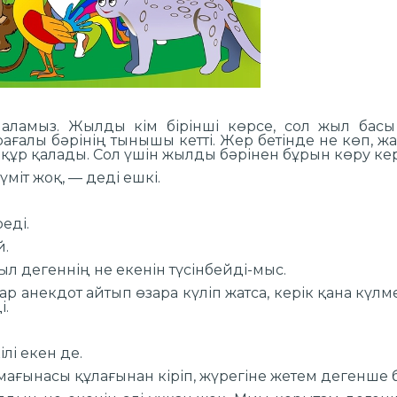
аламыз. Жылды кім бірінші көрсе, сол жыл басы
арағалы бәрінің тынышы кетті. Жер бетінде не көп, 
ы құр қалады. Сол үшін жылды бәрінен бұрын көру ке
міт жоқ, — деді ешкі.
еді.
й.
л дегеннің не екенін түсінбейді-мыс.
 анекдот айтып өзара күліп жатса, керік қана күлмеп
і.
лі екен де.
ағынасы құлағынан кіріп, жүрегіне жетем дегенше бі