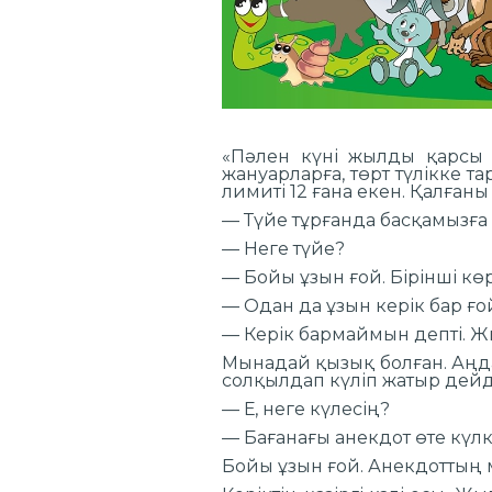
«Пәлен күні жылды қарсы 
жануарларға, төрт түлікке т
лимиті 12 ғана екен. Қалған
— Түйе тұрғанда басқамызға ү
— Неге түйе?
— Бойы ұзын ғой. Бірінші көр
— Одан да ұзын керік бар ғо
— Керік бармаймын депті. Жы
Мынадай қызық болған. Аңдар
солқылдап күліп жатыр дейд
— Е, неге күлесің?
— Бағанағы анекдот өте күлкі
Бойы ұзын ғой. Анекдоттың м