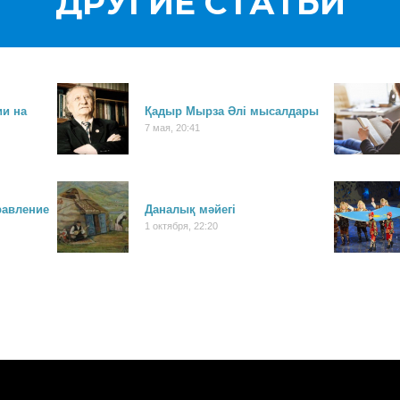
ДРУГИЕ СТАТЬИ
ии на
Қадыр Мырза Әлі мысалдары
7 мая, 20:41
равление
Даналық мәйегі
1 октября, 22:20