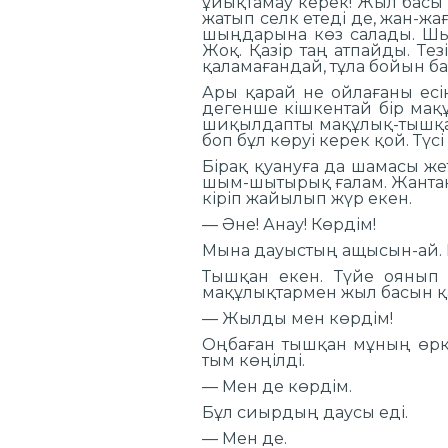
ұйықтамау керек! Жыл басы ат
жатып селк етеді де, жан-ж
шыңдарына көз салады. Шығ
Жоқ. Қазір таң атпайды. Тез
қаламағандай, тұла бойын ба
Ары қарай не ойлағаны есі
дегенше кішкентай бір мақұ
шиқылдапты мақұлық-тышқан.
боп бұл көруі керек қой. Түс
Бірақ қуануға да шамасы жет
шым-шытырық ғалам. Жантақ 
кіріп жайылып жүр екен.
— Әне! Анау! Көрдім!
Мына дауыстың ащысын-ай. Ра
Тышқан екен. Түйе оянып к
мақұлықтармен жыл басын қар
— Жылды мен көрдім!
Оңбаған тышқан мұның өрк
тым көңілді.
— Мен де көрдім.
Бұл сиырдың даусы еді.
— Мен де.