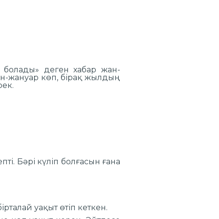
 болады» деген хабар жан-
жан-жануар көп, бірақ жылдың
рек.
ті. Бәрі күліп болғасын ғана
рталай уақыт өтіп кеткен.