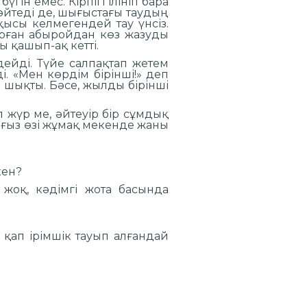
гін емес. Кірпігі ілініп бара
өйтеді де, шығыстағы таудың
ысы келмегендей тау үнсіз.
 тұрған абыройдан көз жазуды
ы қашып-ақ кетті.
ейді. Түйе салпақтап жетем
. «Мен көрдім бірінші!» деп
 шықты. Бәсе, жылды бірінші
п жүр ме, әйтеуір бір сұмдық
лғыз өзі жұмақ мекенде жаны
кен?
 жоқ, кәдімгі жота басында
ап ірімшік тауып алғандай