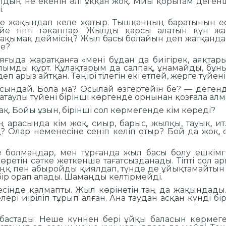
 Жылдың не екенін әлі ұққан жоқ. Миы қорытам деген
.
 жақындап келе жатыр. Тышқанның баратынын ест
йе тіпті тәкаппар. Жылды қарсы алатын күн ж
ақымақ деймісің? Жыл басы болайын деп жатқанда,
ле?
ғыда жаратқанға «мені бұдан да биігірек, аяқтар
ымды құрт. Құлақтарым да салпақ, ұнамайды, бұны 
п арыз айтқан. Тәңірі тілегін екі етпей, жерге түйені 
осындай. Бола ма? Осылай өзгертейін бе? — деген
атаулы түйені бірінші көргенде орнынан қозғала алм
ақ. Бойы ұзын, бірінші сол көрмегенде кім көреді?
расында кім жоқ, сиыр, барыс, жылқы, тауық, ит… 
 Олар неменесіне сеніп келіп отыр? Бой да жоқ, сым
ре болмаңдар, мен тұрғанда жыл басы болу ешкі
 көретін сәтке жеткенше тағатсызданады. Тіпті сол 
аңқ пен абыройды қиялдап, түнде де ұйықтамайтын
бір орап алады. Шамаңды келтірмейді.
 есінде қалмапты. Жыл көрінетін таң да жақындады
лері иіріліп тұрып алған. Ана таудан асқан күнді б
астады. Неше күннен бері ұйқы баласын көрмеген