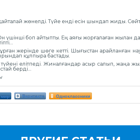
 қайталай жөнелді. Түйе енді есін шындап жиды. Сөйтт
і. Он үшінші боп айтыпты. Ең аяғы жорғалаған жылан д
іпті…
 тұрған жерінде шөге кетті. Шығыстан арайланған н
ырындап құлпыра бастады.
түйені елітпеді. Жиналғандар асыр салып, жаңа жы
стай берді…
ы
 мир
Вконтакте
Одноклассники