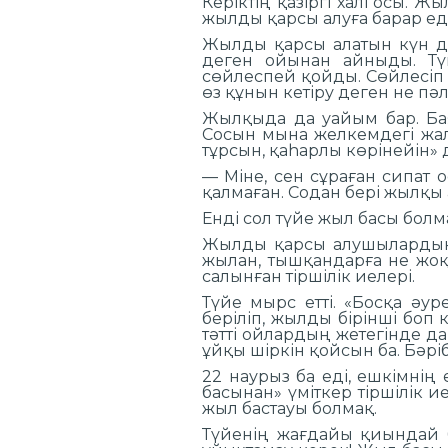
Керіктің қазіргі халі осы.
жылды қарсы алуға барар еді
Жылды қарсы алатын күн де
деген ойынан айныды. Тү
сөйлеспей қойды. Сөйлесіп 
өз құнын кетіру деген не пә
Жылқыда да уайым бар. Бая
Сосын мына желкемдегі жал
тұрсын, қаһарлы көрінейін» де
— Міне, сен сұраған сипат 
қалмаған. Содан бері жылқы 
Енді сол түйе жыл басы болм
Жылды қарсы алушылардың а
жылан, тышқандарға не жоқ?
салынған тіршілік иелері.
Түйе мырс етті. «Босқа әу
беріліп, жылды бірінші боп
тәтті ойлардың жетегінде д
ұйқы шіркін қойсын ба. Бәрі
22 наурыз ба еді, ешкімнің
басынан» үміткер тіршілік ие
жыл бастауы болмақ.
Түйенің жағдайы қиындай б