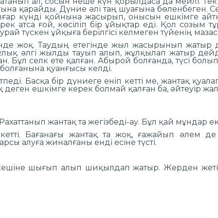
анып ал, сосын неше күн қорылдаса да мейлі. Тек бү
ағына қарайды. Дүние әлі таң шуағына бөленбеген. С
ар күнді қойнына жасырып, онысын ешкімге айтқ
ірек атса ғой, көсіліп бір ұйықтар еді. Қол созым
урай түскен ұйқыға берілгісі келмеген түйенің мазас
нде жоқ. Таудың етегінде жыл жасырынып жатыр д
лық әлгі жылды тауып алып, жұлқылап жатыр дейді
 Бұл селк ете қалған. Абырой болғанда, түсі болып
і болғанына қуанғысы келді.
педі. Басқа бір дүниеге еніп кетті ме, жантақ қуала
деген ешкімге керек болмай қалған ба, әйтеуір жа
хаттанып жантақ та жегізбеді-ау. Бұл қай мұндар е
етті. Бағанағы жантақ та жоқ, ғажайып әлем де
сы алуға жиналғаны енді есіне түсті.
ешіне шығып алып шиқылдап жатыр. Жерден жеті қ