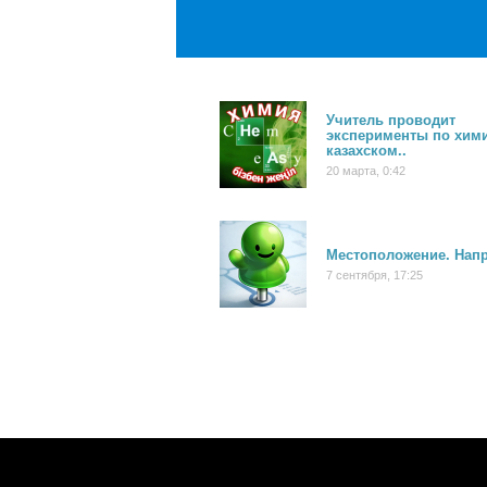
Учитель проводит
эксперименты по хим
казахском..
20 марта, 0:42
Местоположение. Нап
7 сентября, 17:25