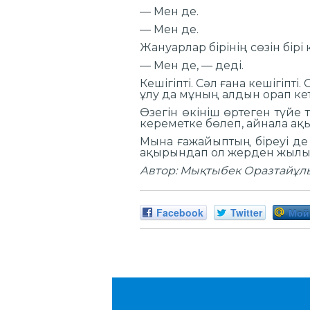
— Мен де.
— Мен де.
Жануарлар бірінің сөзін бірі
— Мен де, — деді.
Кешігіпті. Сәл ғана кешігіпт
ұлу да мұның алдын орап кет
Өзегін өкініш өртеген түйе
кереметке бөлеп, айнала ақ
Мына ғажайыптың біреуі де 
ақырындап ол жерден жылы
Автор: Мықтыбек Оразтайұл
Facebook
Twitter
Мой