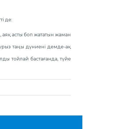
і де:
а, аяқ асты боп жататын жаман
аурыз таңы дүниені демде-ақ
лды тойлай бастағанда, түйе