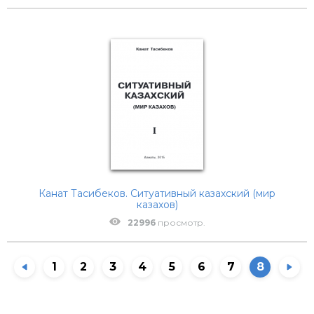
Канат Тасибеков. Ситуативный казахский (мир
казахов)
22996
просмотр.
1
2
3
4
5
6
7
8