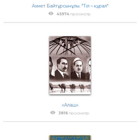
Ахмет Байтұрсынұлы. "Тіл – құрал"
45974
просмотр.
«Алаш»
3816
просмотр.