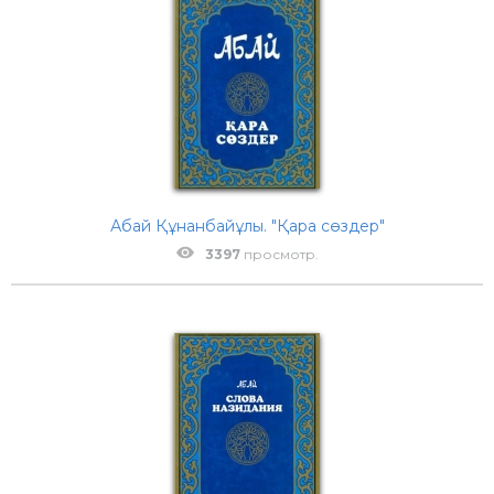
Абай Құнанбайұлы. "Қара сөздер"
3397
просмотр.