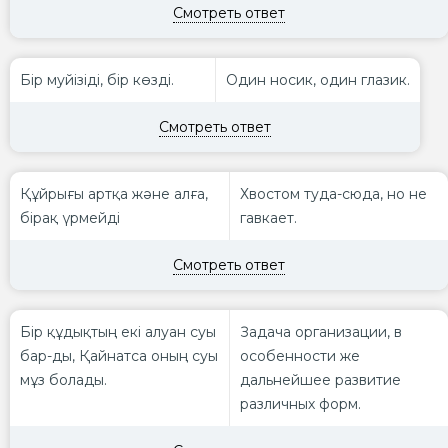
Смотреть ответ
Бір муйізіді, бір көзді.
Один носик, один глазик.
Смотреть ответ
Құйрығы артқа және алға,
Хвостом туда-сюда, но не
бірақ үрмейді
гавкает.
Смотреть ответ
Бір құдықтың екі алуан суы
Задача организации, в
бар-ды, Қайнатса оның суы
особенности же
мұз болады.
дальнейшее развитие
различных форм.