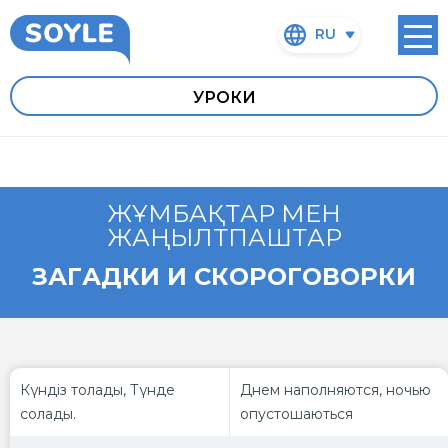
RU
УРОКИ
ЖҰМБАҚТАР МЕН
ЖАҢЫЛТПАШТАР
ЗАГАДКИ И СКОРОГОВОРКИ
Күндіз толады, Түнде
Днем наполняются, ночью
солады.
опустошаються