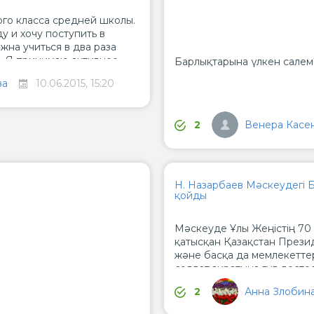
ого класса средней школы.
у и хочу поступить в
жна учиться в два раза
. Я принимаю активное
Барлықтарына үлкен салем
и, посещаю спортивные
ва
10.06.2015, 15:20
Венера Касе
2
Н. Назарбаев Мәскеудегі Бе
қойды
Мәскеуде Ұлы Жеңістің 70
қатысқан Қазақстан Прези
және басқа да мемлекетте
солдат зиратына гүл дестес
Анна Злобин
2