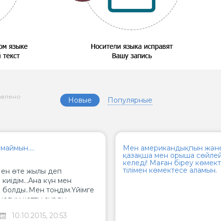
авлено
Новые
Популярные
маймын....
Мен американдықпын және
қазақша мен орыша сөйлей
келеді! Маған біреу көмек
тілімен көмектесе аламын.
ен өте жылы деп
киiдiм...Ана күн мен
к болды..Мен тоңдім.Үйімге
мағым қатты аурды.
н салқын типтім. Маған
10.10.2015, 20:53
әрігер маған көп дәрі-