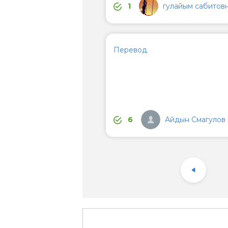
гулайым сабитов
1
Перевод
Айдын Смагулов
6