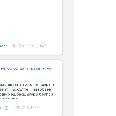
!
нова
27.05.2015, 11:43
лгісіз солдат зиратына гүл
 жылдығына арналған шараға
денті Нұрсұлтан Назарбаев
рдің көшбасшылары белгісіз
ін қойды.
а
12.05.2015, 14:07