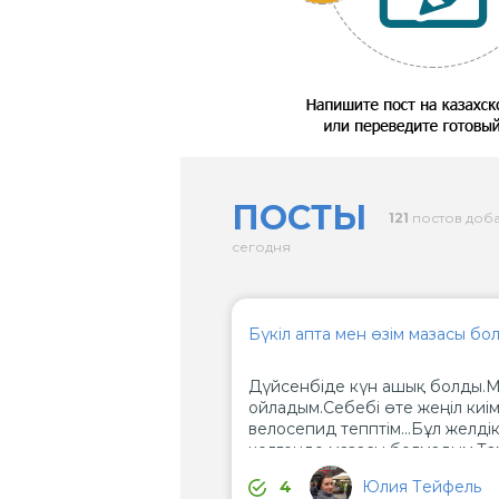
ПОСТЫ
121
постов доб
сегодня
Бүкiл апта мен өзiм мазасы бол
Дүйсенбiде күн ашық болды.М
ойладым.Себебi өте жеңiл киiм 
велосепид тепптім...Бұл желді
келгенде мазасы болмадым.Та
Таңертең жөтелу бастадым. Ме
Юлия Тейфель
4
емханаңға баруға тура келді. Д