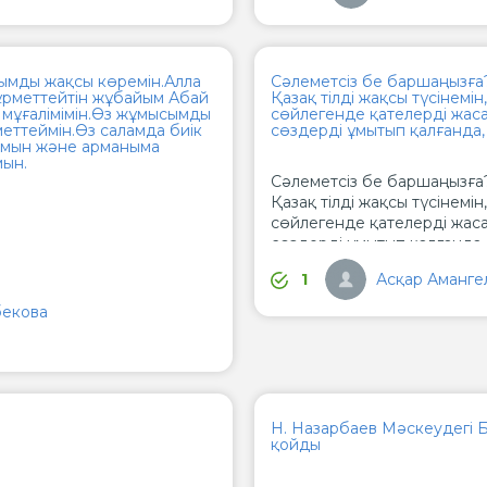
ымды жақсы көремін.Алла
Сәлеметсіз бе баршаңызға?
ұрметтейтін жұбайым Абай
Қазақ тілді жақсы түсінемі
мұғалімімін.Өз жұмысымды
сөйлегенде қателерді жаса
еттеймін.Өз саламда биік
сөздерді ұмытып қалғанда,
ймын және арманыма
мын.
Сәлеметсіз бе баршаңызға?
Қазақ тілді жақсы түсінемі
сөйлегенде қателерді жаса
сөздерді ұмытып қалғанда,
Жаман естіледі. Өз тілімде 
Асқар Аманге
1
бекова
Н. Назарбаев Мәскеудегі Бе
қойды