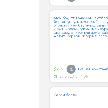
Мен бақытты анамын.Өз отбас
берген үш ұлым,мені сыйлап қ
отбасым.Мен бастауыш сынып 
жақсы көремін,ұжымымды құрм
шыңдардан көрінуді арманда
жетуге бар күш жігерімді сала
Гүлшат Арыстан
3
27.04.2016, 14:06
Сәлем бердік!