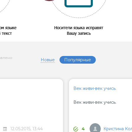
авлено
Новые
Популярные
Век живи-век учись.
Век живи-век учись.
Кристина Ко
12.05.2015, 13:44
4