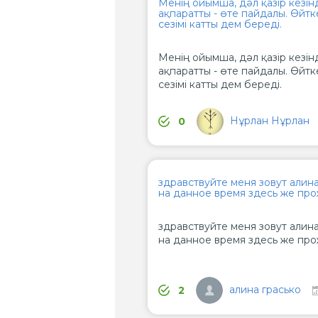
Менің ойымша, дәл қазір кезін
ақпаратты - өте пайдалы. Өйтк
сезімі катты дем береді.
Менің ойымша, дәл қазір кезін
ақпаратты - өте пайдалы. Өйтк
сезімі катты дем береді.
Нұрлан Нұрлан
0
здравствуйте меня зовут алина
на данное время здесь же пр
здравствуйте меня зовут алина
на данное время здесь же пр
алина грасько
2