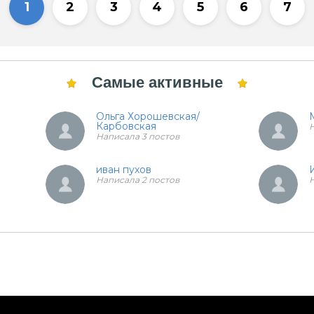
1
2
3
4
5
6
7
Самые активные
Ольга Хорошевская/
Карбовская
Н
Написала 3 постов
иван пухов
Написала 2 постов
Н