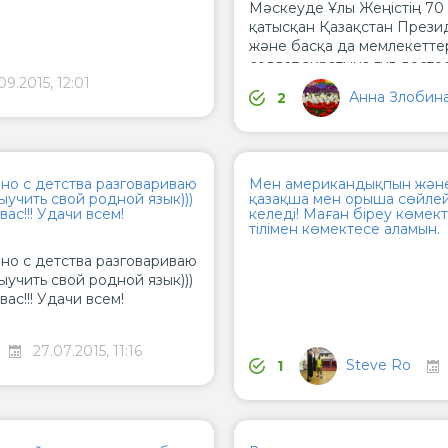
Мәскеуде Ұлы Жеңістің 70
қатысқан Қазақстан Прези
және басқа да мемлекетте
солдат зиратына гүл дестес
09.2015, 12:01
Анна Злобин
2
 но с детства разговариваю
Мен американдықпын және
учить свой родной язык)))
қазақша мен орыша сөйлей
вас!!! Удачи всем!
келеді! Маған біреу көмек
тілімен көмектесе аламын.
 но с детства разговариваю
учить свой родной язык)))
вас!!! Удачи всем!
27.07.2015, 11:16
Steve Ro
1