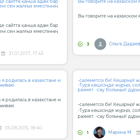
де сайтта қанша адам бар
Вы говорите на казахском 
ені сен жалғыз емеспіннің
Вы говорите на казахском 
де сайтта қанша адам бар
ені сен жалғыз емеспіннің
Ольга Дадае
3
31.01.2017, 17:43
 я родилась в казахстане и
-сәлеметсіз бе! Кешіріңіз!
оживаю
-Тура көшісінде жүрңіз, со
рахмет. -сау болыңыз! дұры
 я родилась в казахстане и
-сәлеметсіз бе! Кешіріңіз!
оживаю
-Тура көшісінде жүрңіз, со
рахмет. -сау болыңыз! дұры
05.08.2015, 18:40
Марина М
1