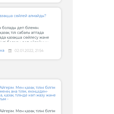
азақша сөйлей алмайды?
н болады деп білемін.
азақ тілі сабағы аптада
тада қазақша сөйлесу және
лікті болады деп ойлаймын.
н соң неге қазақша сөйлей
ка
02.01.2022, 21:54
емес білім беру жүйесінде
дер не ойлайсыздар?
йгерім. Мен қазақ тіліні білгім
менің ана тілім, екіншіден-
 қазақ тілінде көп жазу және
тым -
йгерім. Мен қазақ тіліні білгім