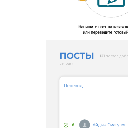
ПОСТЫ
121
постов доб
сегодня
Перевод
Айдын Смагулов
6