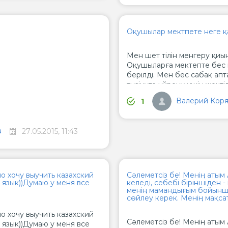
Оқушылар мектпете неге қ
Мен шет тілін менгеру қиы
Оқушыларға мектепте бес қ
берілді. Мен бес сабақ ап
түсінуге үйрену үшін жекті
Оқушылар мектепті бітірге
Валерий Коря
1
алмайды? Бір нәрсе дұрыс 
болады деп ойлаймын. Сіз
а
27.05.2015, 11:43
о хочу выучить казахский
Сәлеметсіз бе! Менің атым А
т язык))Думаю у меня все
келеді, себебі біріншіден - 
менің мамандығым бойынша,
сөйлеу керек. Менің мақса
о хочу выучить казахский
Сәлеметсіз бе! Менің атым А
т язык))Думаю у меня все