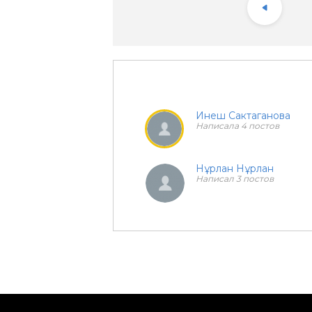
Инеш Сактаганова
Написала 4 постов
Нұрлан Нұрлан
Написал 3 постов