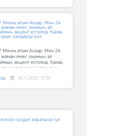
 Менің атым Асқар. Мен 24.
н, жаман емес оқимын, ал
ймын, акцент естіледі. Қазақ
 орыс сөздерді қол
 Менің атым Асқар. Мен 24.
н, жаман емес оқимын, ал
ймын, акцент естіледі. Қазақ
 орыс сөздерді қолданамын.
таза, әдеби сөйлегісі келеді!
лді
28.11.2021, 13:39
лгісіз солдат зиратына гүл