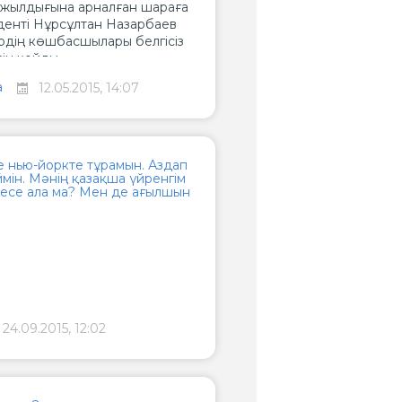
 жылдығына арналған шараға
денті Нұрсұлтан Назарбаев
рдің көшбасшылары белгісіз
ін қойды.
а
12.05.2015, 14:07
 нью-йоркте тұрамын. Аздап
мін. Мәнің қазақша үйренгім
тесе ала ма? Мен де ағылшын
24.09.2015, 12:02