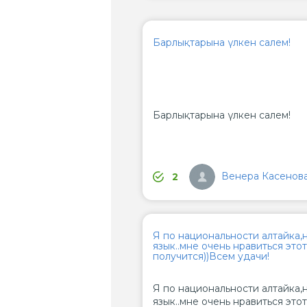
Барлықтарына үлкен салем!
Барлықтарына үлкен салем!
Венера Касенов
2
Я по национальности алтайка,н
язык..мне очень нравиться это
получится))Всем удачи!
Я по национальности алтайка,н
язык..мне очень нравиться это