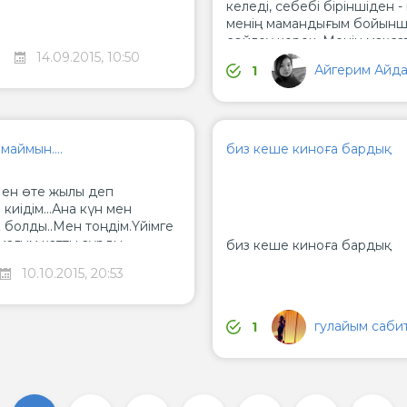
келеді, себебі біріншіден - 
менің мамандығым бойынша,
сөйлеу керек. Менің мақса
14.09.2015, 10:50
тапсырмаларды еркіндігіме
Айгерим Айд
1
маймын....
биз кеше киноға бардық
ен өте жылы деп
киiдiм...Ана күн мен
к болды..Мен тоңдім.Үйімге
мағым қатты аурды.
биз кеше киноға бардық
н салқын типтім. Маған
10.10.2015, 20:53
әрігер маған көп дәрі-
 болған. Менде бронхит
ен ем қабылдадым.
гулайым саби
1
саулық-зор байлық!