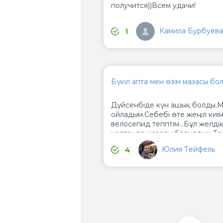
получится))Всем удачи!
Камила Бурбуева
1
Бүкiл апта мен өзiм мазасы бол
Дүйсенбiде күн ашық болды.М
ойладым.Себебi өте жеңiл киiм 
велосепид тепптім...Бұл желді
келгенде мазасы болмадым.Та
Таңертең жөтелу бастадым. Ме
Юлия Тейфель
4
емханаңға баруға тура келді. Д
дәрмек жазды.Дереу ем қажет
болған екен...Екі апта бойы м
Уақытында жазылдым.. Иә, ден