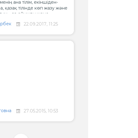
менің ана тілім, екіншіден-
 қазақ тілінде көп жазу және
тым - өз ойымды және
н орындау.
арбек
22.09.2017, 11:25
товна
27.05.2015, 10:53