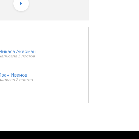
Микаса Акерман
аписала 3 постов
Иван Иванов
аписал 2 постов