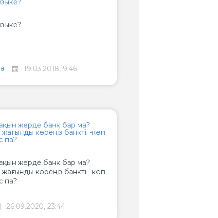
языке?
языке?
ва
19.03.2018, 9:46
 жақын жерде банк бар ма?
л жағынды көреңіз банкті. -көп
с па?
 жақын жерде банк бар ма?
л жағынды көреңіз банкті. -көп
с па?
26.09.2020, 23:44