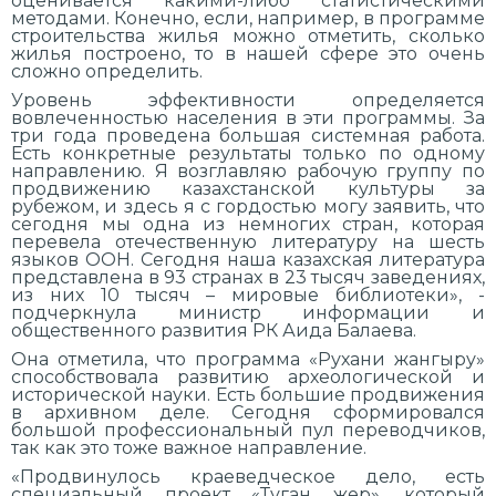
оценивается какими-либо статистическими
методами. Конечно, если, например, в программе
строительства жилья можно отметить, сколько
жилья построено, то в нашей сфере это очень
сложно определить.
Уровень эффективности определяется
вовлеченностью населения в эти программы. За
три года проведена большая системная работа.
Есть конкретные результаты только по одному
направлению. Я возглавляю рабочую группу по
продвижению казахстанской культуры за
рубежом, и здесь я с гордостью могу заявить, что
сегодня мы одна из немногих стран, которая
перевела отечественную литературу на шесть
языков ООН. Сегодня наша казахская литература
представлена в 93 странах в 23 тысяч заведениях,
из них 10 тысяч – мировые библиотеки», -
подчеркнула министр информации и
общественного развития РК Аида Балаева.
Она отметила, что программа «Рухани жангыру»
способствовала развитию археологической и
исторической науки. Есть большие продвижения
в архивном деле. Сегодня сформировался
большой профессиональный пул переводчиков,
так как это тоже важное направление.
«Продвинулось краеведческое дело, есть
специальный проект «Туган жер», который