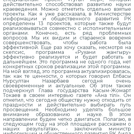
действительно способствовал развитию науки
краеведения. Можно отметить отдельно взятые
проекты. Как я уже рассказала, в Министерстве
информации и общественного развития РК
определены 13 проектов, которые также будут
реализовываться совместно с исполнительными
органами. Конечно, есть ряд проблемных
вопросов. Мы их видим и стараемся вовремя
совершенствовать, чтобы работа была
эффективной. Еще раз хочу сказать, несмотря на
скепсис, программа «Рухани жангыру»
эффективно реализуется и будет работать в
дальнейшем. Это программа не одного года, нет
конкретных сроков реализации этой программы.
На мой взгляд, это программа актуализировалась,
так как те ценности, о которых говорил Елбасы
Нурсултан Назарбаев сегодня очень
своевременные и актуальные. Об этом также
подчеркнул Глава государства Касым-Жомарт
Токаев в своем интервью газете «Ана тілі». Он
отметил, что сегодня обществу нужно отходить от
праздности и действительно выбирать путь
просвещения. Необходимо уделять большое
внимание образованию и науке. В этом
направлении будем четко двигаться. Полагаю, в
следующем году на этой площадке расскажем о
наших результатах», - заключила министр
информации и общественного развития РК Аида