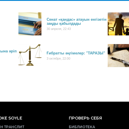
Сенат «қандас» атауын енгізетін
заңды қабылдады
30 апреля, 22:43
ына әріп
Ғибратты әңгімелер: "ТАРАЗЫ"
3 октября, 22:00
КЕ SOYLE
ПРОВЕРЬ СЕБЯ
Н ТРАНСЛИТ
БИБЛИОТЕКА