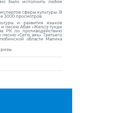
имо было исполнить любое
экспертов сферы культуры. В
е 3000 просмотров.
льтуры и развития языков
и песню Абая «Желсіз түнде
тва РК по противодействию
есню «Сегіз, аяқ». Третьего
ктюбинской области Малика
призы.