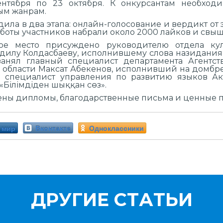
ентября по 23 октября. К онкурсантам необход
ым жанрам.
ила в два этапа: онлайн-голосование и вердикт от 
боты участников набрали около 2000 лайков и свыш
ое место присуждено руководителю отдела ку
дилу Колдасбаеву, исполнившему слова назидания 
занял главный специалист департамента Агентс
бласти Максат Абекенов, исполнивший на домбре п
й специалист управления по развитию языков А
Білімдіден шыққан сөз».
ены дипломы, благодарственные письма и ценные 
 мир
Вконтакте
Одноклассники
ДРУГИЕ СТАТЬИ