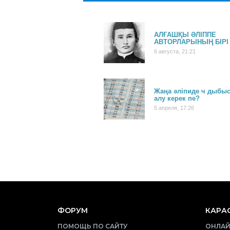
АЛҒАШҚЫ ӘЛІППЕ
АВТОРЛАРЫНЫҢ БІРІ
6 августа, 21:21
Жаңа әліпиде ч дыбыс
алу керек пе?
5 апреля, 17:26
ФОРУМ
КАРАО
ПОМОЩЬ ПО САЙТУ
ОНЛАЙ