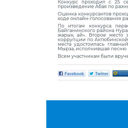
Конкурс проходил с 25 с
произведение Абая по разн
Оценка конкурсантов проход
ходе онлайн-голосования ра
По итогам конкурса перв
Байганинского района Нура
жарық ай». Второе место 
коррупции по Актюбинской о
места удостоилась главны
Мырза, исполнившая песню «
Всем участникам были вруч
Facebook
Twitter
Мой