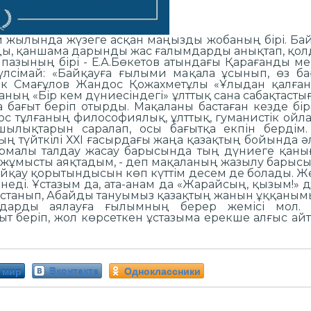
ай жылында жүзеге асқан маңызды жобаның бірі. Ба
ы, қаншама дарынды жас ғалымдарды анықтап, қолда
пазының бірі - Е.А.Бөкетов атындағы Қарағанды мемл
үлсімай: «Байқауға ғылыми мақала ұсынып, өз б
к Смағұлов Жандос Қожахметұлы «Ұлыдан қалған
ның «Бір кем дүниесіндегі» ұлттық сана сабақтастығ
ағыт беріп отырды. Мақаланы бастаған кезде біра
ос тұлғаның философиялық, ұлттық, гуманистік ойл
ылықтарын саралап, осы бағытқа екпін бердім
ың түйткілі ХХІ ғасырдағы жаңа қазақтың бойында әл
малы талдау жасау барысында тың дүниеге қаныға
ұмысты аяқтадым, - деп мақаланың жазылу барысым
йқау қорытындысын көп күттім десем де болады. Же
ді. Ұстазым да, ата-анам да «Жарайсың, қызым!» де
станып, Абайды тануымыз қазақтың жанын ұққаным
лдарды аялауға ғылымның берер жемісі мол. 
 беріп, жол көрсеткен ұстазыма ерекше алғыс айта
 мир
Вконтакте
Одноклассники