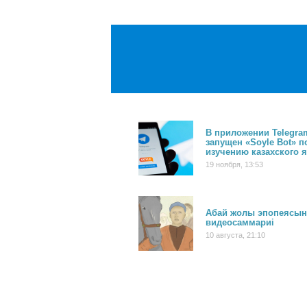
В приложении Telegra
запущен «Soyle Bot» п
изучению казахского 
19 ноября, 13:53
Абай жолы эпопеясы
видеосаммариі
10 августа, 21:10