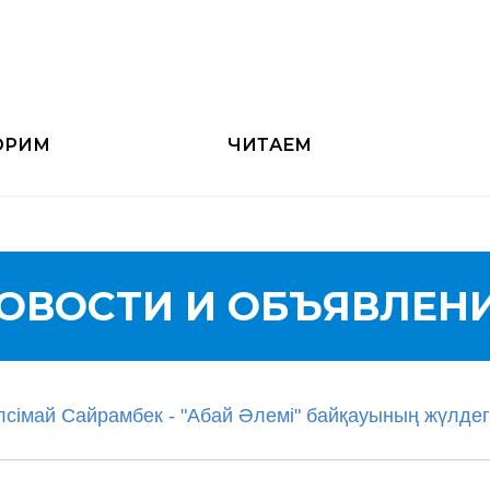
ОРИМ
ЧИТАЕМ
ОВОСТИ И ОБЪЯВЛЕН
лсімай Сайрамбек - "Абай Әлемі" байқауының жүлдег