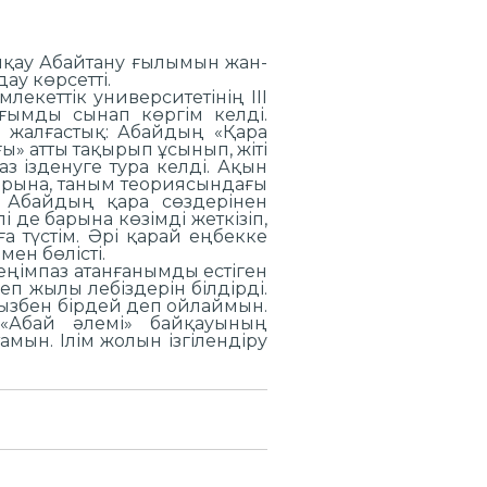
йқау Абайтану ғылымын жан-
у көрсетті.
екеттік университетінің ІІІ
ағымды сынап көргім келді.
 жалғастық: Абайдың «Қара
ы» атты тақырып ұсынып, жіті
з ізденуге тура келді. Ақын
арына, таным теориясындағы
. Абайдың қара сөздерінен
і де барына көзімді жеткізіп,
 түстім. Әрі қарай еңбекке
ен бөлісті.
ңімпаз атанғанымды естіген
п жылы лебіздерін білдірді.
ызбен бірдей деп ойлаймын.
«Абай әлемі» байқауының
мын. Ілім жолын ізгілендіру