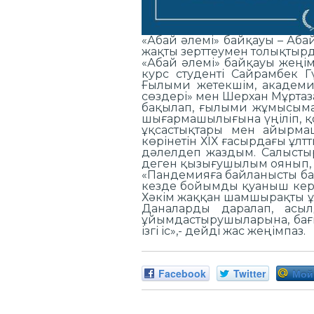
«Абай әлемі» байқауы – Аб
жақты зерттеумен толықтырд
«Абай әлемі» байқауы жеңім
курс студенті Сайрамбек Г
Ғылыми жетекшім, академи
сөздері» мен Шерхан Мұртаза
бақылап, ғылыми жұмысыма б
шығармашылығына үңіліп, қ
ұқсастықтары мен айырмаш
көрінетін ХІХ ғасырдағы ұлтт
дәлелдеп жаздым. Салыстыр
деген қызығушылым оянып, ж
«Пандемияға байланысты ба
кезде бойымды қуаныш керне
Хәкім жаққан шамшырақты ұ
Даналарды даралап, асы
ұйымдастырушыларына, бағыт
ізгі іс»,- дейді жас жеңімпаз.
Facebook
Twitter
Мой