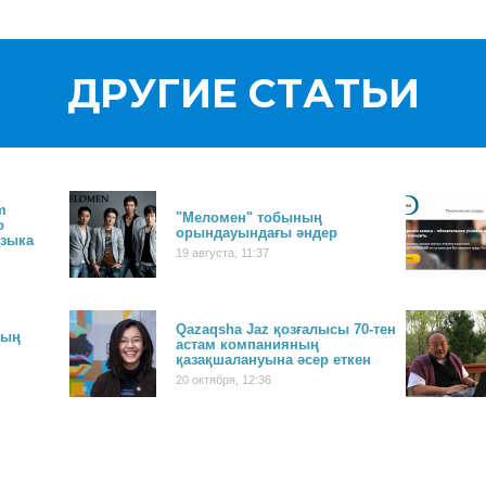
ДРУГИЕ СТАТЬИ
m
"Меломен" тобының
о
орындауындағы әндер
языка
19 августа, 11:37
Qazaqsha Jaz қозғалысы 70-тен
ның
астам компанияның
қазақшалануына әсер еткен
20 октября, 12:36