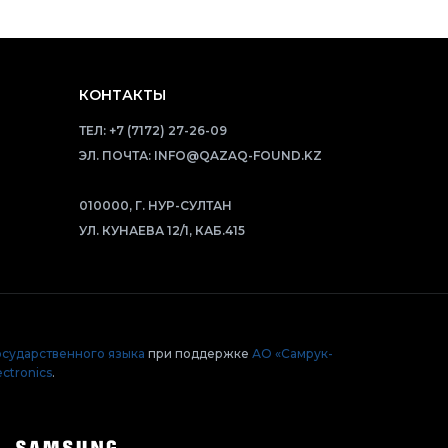
КОНТАКТЫ
ТЕЛ:
+7 (7172) 27-26-09
ЭЛ. ПОЧТА:
INFO@QAZAQ-FOUND.KZ
010000, Г. НУР-СУЛТАН
УЛ. КУНАЕВА 12/1, КАБ.415
осударственного языка
при поддержке
АО «Самрук-
ctronics
.