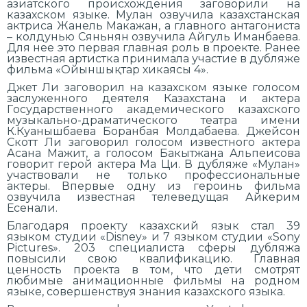
азиатского происхождения заговорили на
казахском языке. Мулан озвучила казахстанская
актриса Жанель Макажан, а главного антагониста
– колдунью Сяньнян озвучила Айгуль Иманбаева.
Для нее это первая главная роль в проекте. Ранее
известная артистка принимала участие в дубляже
фильма «Ойыншықтар хикаясы 4».
Джет Ли заговорил на казахском языке голосом
заслуженного деятеля Казахстана и актера
Государственного академического казахского
музыкально-драматического театра имени
К.Куанышбаева Боранбая Молдабаева. Джейсон
Скотт Ли заговорил голосом известного актера
Асана Мажит, а голосом Бакытжана Альпеисова
говорит герой актера Ма Ци. В дубляже «Мулан»
участвовали не только профессиональные
актеры. Впервые одну из героинь фильма
озвучила известная телеведущая Айкерим
Есенали.
Благодаря проекту казахский язык стал 39
языком студии «Disney» и 7 языком студии «Sony
Pictures». 203 специалиста сферы дубляжа
повысили свою квалификацию. Главная
ценность проекта в том, что дети смотрят
любимые анимационные фильмы на родном
языке, совершенствуя знания казахского языка.