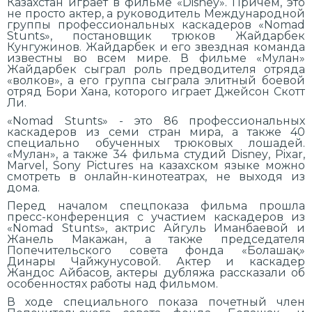
Казахстан играет в фильме «Disney». Причем, это
не просто актер, а руководитель Международной
группы профессиональных каскадеров «Nomad
Stunts», постановщик трюков Жайдарбек
Кунгужинов. Жайдарбек и его звездная команда
известны во всем мире. В фильме «Мулан»
Жайдарбек сыграл роль предводителя отряда
«волков», а его группа сыграла элитный боевой
отряд Бори Хана, которого играет Джейсон Скотт
Ли.
«Nomad Stunts» - это 86 профессиональных
каскадеров из семи стран мира, а также 40
специально обученных трюковых лошадей.
«Мулан», а также 34 фильма студий Disney, Pixar,
Marvel, Sony Pictures на казахском языке можно
смотреть в онлайн-кинотеатрах, не выходя из
дома.
Перед началом спецпоказа фильма прошла
пресс-конференция с участием каскадеров из
«Nomad Stunts», актрис Айгуль Иманбаевой и
Жанель Макажан, а также председателя
Попечительского совета фонда «Болашақ»
Динары Чайжунусовой. Актер и каскадер
Жандос Айбасов, актеры дубляжа рассказали об
особенностях работы над фильмом.
В ходе специального показа почетный член