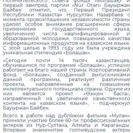
Попечительского совета фонда «Болашақ» и
первый зампред партии «Nur Otan» Бауыржан
Байбек отметил, что Первый Президент
Республики Казахстан Нурсултан Назарбаев с
момента провозглашения независимости страны
уделял особое внимание расширению сферы
применения государственного языка,
увеличению числа квалифицированной и
образованной молодежи, повышению качества
информационных продуктов на казахском языке.
С этой целью в 1993 году им была учреждена
уникальная стипендия «Болашак».
«Сегодня почти 14 тысяч казахстанцев,
обучившихся по программе «Болашак», успешно
работают на благо нашей страны. Корпоративный
фонд «Болашак», созданный выпускниками
данной программы, реализует различные
проекты, направленные на повышение
интеллектуального потенциала страны. Одним из
них является проект «Өзіңен баста»,
направленный на увеличение качественного
контента на казахском языке», - подчеркнул
Бауыржан Байбек.
Всего в работе над дубляжом фильма «Мулан»
приняли участие более 60-ти профессиональных
актеров из Нур-Султана, Алматы и Караганды.
Впервые знаменитые голливудские актеры