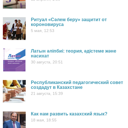
Ритуал «Сәлем беру» защитит от
короновируса
5 мая, 12:53
Латын әліпбиі: теория, әдістеме және
насихат
30 августа, 20:51
Республиканский педагогический совет
создадут в Казахстане
21 августа, 15:39
Как нам развить казахский язык?
18 мая, 18:55