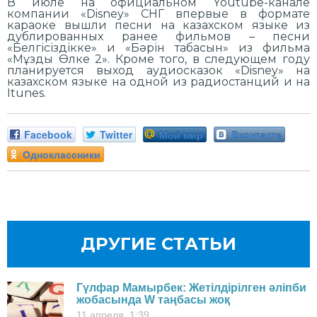
В июле на официальном Youtube-канале
компании «Disney» СНГ впервые в формате
караоке вышли песни на казахском языке из
дублированных ранее фильмов – песни
«Белгісіздікке» и «Бәрін табасын» из фильма
«Мұзды Өлке 2». Кроме того, в следующем году
планируется выход аудиосказок «Disney» на
казахском языке на одной из радиостанций и на
Itunes.
Facebook
Twitter
Мой мир
Вконтакте
Одноклассники
ДРУГИЕ СТАТЬИ
Гүлфар Мамырбек: Жетілдірілген әліпби
жобасында W таңбасы жоқ
11 апреля, 1:39