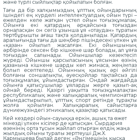
және түрлі сыйлықтар қойылатын болған.
Тағы да бір халқымыздың ұлттық ойындарының
ішіндегі ең күрделі интеллектуалдық ойын түрі –
ежелден келе жатқан үстел ойын тоғызқұмалақ.
Ойынға екі қатардың әрқайсына тоғыздан
орналасқан он сегіз ұзынша ұя «отаудан» тұратын
төртбұрышты ағаш тақта қолданылады. Қатардың
аралығында тағы да шеңбер пішіндесекі үлкен ұя
«қазан» ойылып жасалған. Екі ойыншының
әрбірінде сексен бір кішкене шар болады, ал ұяға
тоғыздан салынады. Ойыншылар кезектесіп
жүреді. Ойыншы қарсыласының ұясынан өзінің
қазанына кішкене шарды көп жинаса, жеңімпаз
болып есептеледі. Ойынның қызық әрі әйгілі
болғаны соншалықты, әуесқойлар тақтайсыз да
тоғызқұмалақ ұйымдастырған. Ондай жағдайда
ойынға қатысушылар ұяларды жерге қазып-ақ
ойнай береді. Қазіргі уақытта тоғызқұмалақтан
республикалық және халықаралық чемпионаттар
ұйымдастырылып, ұлттық спорт ретінде тұрақты
жолға қойылған. Халықаралық сайыстарға
дүниежүзіндегі этникалық қазақтар қатысады.
Кей кездері ойын-сауыққа еркін, ашық та өжет
мінезді үлкен кісілер де қатысқан. Сырдария
өзенінің орта тұсын жайлап отырған елдің жаңа
жылдық ойыны туралы зерттеуші Дж.Х.
Кармышева былай деген: «Әңгімешінің қысқа