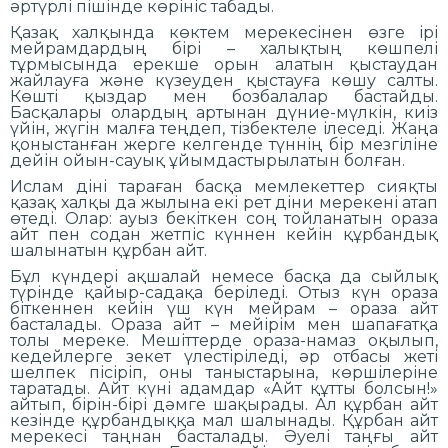
әртүрлі пішінде көрініс табады.
Қазақ халқында көктем мерекесінен өзге ірі
мейрамдардың бірі – халықтың көшпелі
тұрмысында ерекше орын алатын қыстаудан
жайлауға және күзеуден қыстауға көшу салты.
Көшті қыздар мен бозбалалар бастайды.
Басқалары олардың артынан дүние-мүлкін, киіз
үйін, жүгін малға теңдеп, тізбектеле ілеседі. Жаңа
қоныстанған жерге келгенде түннің бір мезгіліне
дейін ойын-сауық ұйымдастырылатын болған.
Ислам діні тараған басқа мемлекеттер сияқты
қазақ халқы да жылына екі рет діни мерекені атап
өтеді. Олар: ауыз бекіткен соң тойланатын ораза
айт пен содан жетпіс күннен кейін құрбандық
шалынатын құрбан айт.
Бұл күндері ақшалай немесе басқа да сыйлық
түрінде қайыр-садақа беріледі. Отыз күн ораза
біткеннен кейін үш күн мейрам – ораза айт
басталады. Ораза айт – мейірім мен шапағатқа
толы мереке. Мешіттерде ораза-намаз оқылып,
кедейлерге зекет үлестіріледі, әр отбасы жеті
шелпек пісіріп, оны таныстарына, көршілеріне
таратады. Айт күні адамдар «Айт құтты болсын!»
айтып, бірін-бірі дәмге шақырады. Ал құрбан айт
кезінде құрбандыққа мал шалынады. Құрбан айт
мерекесі таңнан басталады. Әуелі таңғы айт