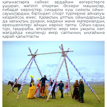
қатынастарға сәйкес әрдайым өзгерістерге
ұшырап, жетіліп отырған. Әскери машықтар,
ғибадат көріністер, сиқырлы күш сияқты ойын-
сауықтардың біртіндеп спорт түрлеріне айналуы
кездейсоқ емес. Қазақтың ұлттық ойындарында
да халықтың рухани, мәдени және материалдық
ерекшеліктері айқын көрініс тапты. Ойын-сауық
түрі, тақырыбы, өткізілетін жері мен уақыты көп
жағдайда көшпенді өмір салтының ыңғайына
қарай қалыптасты.