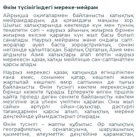
Өнім түсінігіндегі мереке-мейрам
Айрықша оқиғалармен байланысты халықтық
мейрамдардың да қоғамдағы маңызы зор.
Шығыс халықтарында көктемде күн мен түннің
теңелетін сәті – наурыз айының жиырма бірінен
жиырма екісіне қараған күн жыл басы болып
саналады. Наурыз мейрамы және ондағы салт-
жоралар әуел баста зороастриялық сенімі
негізінде қалыптасқан. Барлық Орталық Азия мен
алдыңғы Азия халықтары атап өтетін наурыз
мерекесін қазақ халқы мейлінше сән-салтанатпен
қарсы алады.
Наурыз мерекесі қазақ халқында егіншілікпен
ғана емес, сонымен қатар, көшпелі және
жартылай көшпелі өмір салтымен де тығыз
байланысты. Өнім түсінігі көктем мерекесінде
бірінші кезекте тұрады. Ертеректе өлген тіршілік
қайта тіріледі деген сенімге байланысты көктем
мезгіліне аса үлкен үмітпен қараған. Оны жыл
сайын әртүрлі ойын-сауықтар, дәстүрлі
тағамдармен қарсы алып, халықтық мереке
деңгейінде ұйымдастырып отырады.
Өнім түсінігі – жалпы құбылыс. Әр халықтың
географиялық орналасуына, шаруашылық
қызметіне, әлеуметтік деңгейіне қарамастан,