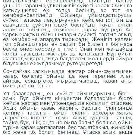
ойнатылуымен ерекшеленеді. Ойынды бастау
үшін ірі қараның үлкен жілік сүйегі керек. Ойынға
қатысушылар екі топқа бөлініп, әр топ өз
көмбесінбелгілейді. Ойынды ұйымдастырушы
сүйекті алысқа лақтырғаннан кейі, екі топтың да
адамдары сүйекті іздей бастайды. Тауып алған
адам өз тобының көмбесіне қарай жүгіреді. Ал
қарсы жақтың ойыншылары сүйекті тартып алып,
өз көмбесіне апаруға тырысады. Жеңіліп қалған
топ ойыншылары ән салып, би билеп я болмаса
басқа өнер көрсетуге тиісті. Оған көп жағдайда
көрші ауылдың жастары да қатысады. Бұл ойын
жастарды қараңғыда бағдарды, мөлшерді айыра
білуге және жылдам жүгіруге үйретеді.
Сондай-ақ халқымызда жастар ойын-сауығымен
қатар, балалар ойыны да кең таралған. Атап
айтсақ, соқыртеке, мырыш-мырыш, қазан атты
ойындар ойналған.
Ұл балалардың ең сүйікті ойындарының бірі –
асық. Бұл ойынға кішкентай балалармен бірге
кейде жастар мен үлкендер де қосылып отырған.
Асық ойыны қазақ жерінің барлық түкіпірінде
кеңінен таралған ойын екенін археологиялық
деректер көрсетіп отыр. Асық түрлері – алшы,
тәйке, бүк, шік, оңға не омпа болып бөлінсе, ойын
түріне қарай ханталапай, бес тас, атбақыл, жиырма
бір және т.б. болып бөлінеді. Ұтысқа асық, ақша