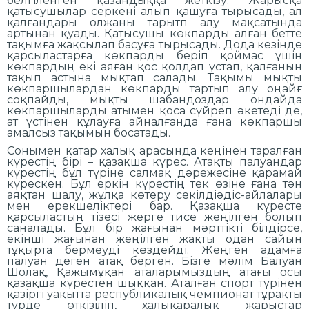
белгіленген қазандыққа жеткізу. Жарысқа
қатысушылар серкені алып қашуға тырысады, ал
қалғандары олжаны тарытп алу мақсатында
артынан қуады. Қатысушы көкпарды алған бетте
тақымға жақсылап басуға тырысады. Дода кезінде
қарсыластарға көкпарды беріп қоймас үшін
көкпардың екі аяған қос қолдап ұстап, қалғанын
тақып астына мықтап салады. Тақымы мықты
көкпаршылардан көкпарды тартып алу оңайғ
соқпайды, мықты шабандоздар ондайда
көкпаршыларды атымен қоса сүйреп әкетеді де,
ат үстінен құлауға айналғанда ғана көкпаршы
амалсыз тақымын босатады.
Сонымен қатар халық арасында кеңінен таралған
күрестің бірі – қазақша күрес. Атақты палуандар
күрестің бұл түріне салмақ дәрежесіне қарамай
күрескен. Бұл еркін күрестің тек өзіне ғана тән
аяқтан шалу, жұлқа көтеру секілдіәдіс-айлалары
мен ерекшеліктері бар. Қазақша күресте
қарсыластың тізесі жерге тисе жеңілген болып
саналады. Бұл бір жағынан мәрттікті білдірсе,
екінші жағынан жеңілген жақты одан сайын
тұқырта бермеуді көздейді. Жеңген адамға
палуан деген атақ берген. Бізге мәлім Балуан
Шолақ, Қажымұқан аталарымыздың атағы осы
қазақша күрестен шыққан. Аталған спорт түрінен
қазіргі уақытта республикалық чемпионат тұрақты
түрде өткізіліп, халықаралық жарыстар