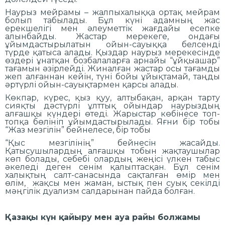
Наурыз мейрамы – жалпыхалыққа ортақ мейрам
болып табылады. Бұл күні адамның жас
ерекшелігі мен әлеуметтік жағдайы есепке
алынбайды. Жастар мерекеге, ондағы
ұйымдастырылатын ойын-сауыққа белсенді
түрде қатыса алады. Қыздар наурыз мерекесінде
өздері ұнатқан бозбалаларға арнайы “ұйқыашар”
тағамын әзірлейді. Жиналған жастар осы тағамды
жеп алғаннан кейін, түні бойы ұйықтамай, таңды
әртүрлі ойын-сауықтармен қарсы алады.
Көкпар, күрес, қыз қуу, алтыбақан, арқан тарту
сияқты дәстүрлі ұлттық ойындар наурыздың
алғашқы күндері өтеді. Жарыстар көбінесе топ-
топқа бөлініп ұйымдастырылады. Яғни бір тобы
“Жаз мезгілін” бейнелесе, бір тобы
“Қыс мезгілінің” бейнесін жасайды.
Қатысушылардың алғашқы тобын жақтаушылар
көп болады, себебі олардың жеңісі үлкен табыс
әкеледі деген сенім қалыптасқан. Бұл сенім
халықтың салт-санасында сақталған өмір мен
өлім, жақсы мен жаман, ыстық пен суық секілді
мәңгілік дуализм салдарынан пайда болған.
Қазақы күн қайыру мен ауа райы болжамы