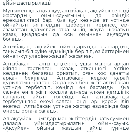
ұйымдастырылады.
Мұнымен қоса қыз қуу, алтыбақан, ақсүйек секілді
жастардың ойын-сауығының да өзіндік
ерекшеліктері бар. Қыз қуу кезінде ат үстінде
ойнайтын жігіттердің шеберлігі көрінсе, ер-
азаматтан қалыспай атқа мініп, жауға шабатын
қазақ қыздарын да осы ойыннан аңғаруға
болады.
Алтыбақан, ақсүйек ойындарында жастардың
танысып-білісуіне мүмкіндік беріліп, өз беттерімен
ойнап-күлулеріне жағдай жасалған.
Алтыбақан – алты діңгектің ұшы мықты арқан
жіппен тартылған қазақ әткеншегі. Үстіне
көлденең белағаш орнатып, оған қос қанатты
арқан бекітіледі. Алтыбақан кешке қарай
құрылатын болған. Онда қыз бен жігіт алтыбақан
үстінде тербетіліп, көңілді ән бастайды. Қыз
салған әнге жігіт қосыла алмаса үлкен кемшілік
саналып, айып төлейді. Ал алтыбақанды
тербетушілер екеуі салған әнді әрі қарай іліп
әкетеді. Алтыбақан үстінде жастар өздерінде бар
өнерді ортаға салады.
Ал ақсүйек – қыздар мен жігіттердің қатысуымен
далада ұйымдастырылатын ойын-сауық.
«Ақсүйек» ойыны жаздың айлы түнінде