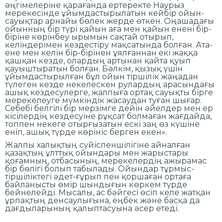
әңгімелеріне қарағанда ертеректе Наурыз
мерекесінде ұйымдастырылатын кейбір ойын-
сауықтар арнайы бөлек жерде өткен. Оңашадағы
ойынның бір түрі қайын аға мен қайын енені бір-
біріне көрінбеу ырымын сақтай отырып,
келіндерімен кездестіру мақсатында болған. Ата-
ене мен келін бір-бірінен ұялғаннан екі жаққа
қашқан кезде, олардың артынан қайта қуып
қауыштыратын болған. Бәлкім, қызық үшін
ұйымдастырылған бұл ойын тіршілік жаңадан
түлеген кезде некелескен рулардың арасындағы
ашық кездесулерге, жалпыға ортақ сауықты бірге
мерекелеуге мүмкіндік жасаудан туған шығар.
Себебі белгілі бір мерзімге дейін әйелдер мен ер
кісілердің кездесуіне рұқсат болмаған жағдайда,
топпен некеге отырғызатын ескі заң өз күшіне
еніп, ашық түрде көрініс берген екен».
Жалпы халықтың сүйіспеншілігіне айналған
қазақтың ұлттық ойындары мен жарыстары
қоғамның, отбасының, мерекелердің ажырамас
бір бөлігі болып табылады. Ойындар тұрмыс-
тіршіліктегі әдет-ғұрып пен қоршаған ортаға
байланысты өмір шындығын көркем түрде
бейнелейді. Мысалы, ас бәйгесі өсіп келе жатқан
ұрпақтың денсаулығына, еңбек және басқа да
дағдыларының қалыптасуына әсер етеді.