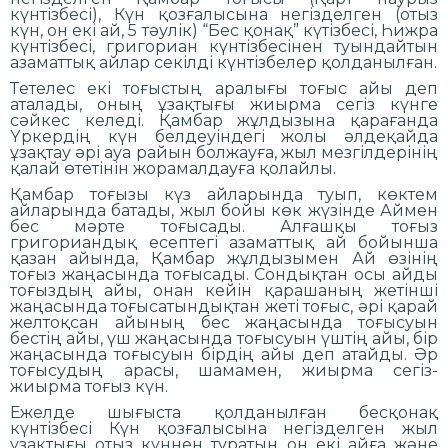
күнтізбесі), Күн қозғалысына негізделген (отыз
күн, он екі ай, 5 тәулік) “Бес қонақ” күтізбесі, Һижра
күнтізбесі, григориан күнтізбесінен туындайтын
азаматтық айлар секілді күнтізбелер қолданылған.
Тетелес екі тоғыстың аралығы тоғыс айы деп
аталады, оның ұзақтығы жиырма сегіз күнге
сәйкес келеді. Қамбар жұлдызына қарағанда
Үркердің күн белдеуіндегі жолы әлдеқайда
ұзақтау әрі ауа райын болжауға, жыл мезгілдерінің
қалай өтетінін жорамалдауға қолайлы.
Қамбар тоғызы күз айларында туып, көктем
айларында батады, жыл бойы көк жүзінде Аймен
бес мәрте тоғысады. Алғашқы тоғыз
григориандық есептегі азаматтық ай бойынша
қазан айында, Қамбар жұлдызымен Ай өзінің
тоғыз жаңасында тоғысады. Сондықтан осы айды
тоғыздың айы, онан кейін қарашаның жетінші
жаңасында тоғысатындықтан жеті тоғыс, әрі қарай
желтоқсан айының бес жаңасында тоғысуын
бестің айы, үш жаңасында тоғысуын үштің айы, бір
жаңасында тоғысуын бірдің айы деп атайды. Әр
тоғысудың арасы, шамамен, жиырма сегіз-
жиырма тоғыз күн.
Ежелде шығыста қолданылған бесқонақ
күнтізбесі Күн қозғалысына негізделген жыл
ұзақтығы отыз күннен тұратын он екі айға және