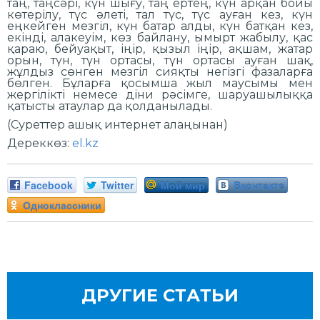
таң, таңсәрі, күн шығу, таң ертең, күн арқан бойы
көтерілу, түс әлеті, тал түс, түс ауған кез, күн
еңкейген мезгіл, күн батар алды, күн батқан кез,
екінді, алакеуім, көз байлану, ымырт жабылу, қас
қараю, бейуақыт, іңір, қызыл іңір, ақшам, жатар
орын, түн, түн ортасы, түн ортасы ауған шақ,
жұлдыз сөнген мезгіл сияқты негізгі фазаларға
бөлген. Бұларға қосымша жыл маусымы мен
жергілікті немесе діни рәсімге, шаруашылыққа
қатысты атаулар да қолданылады.
(Суреттер ашық интернет алаңынан)
Дереккөз:
el.kz
Facebook
Twitter
Мой мир
Вконтакте
Одноклассники
ДРУГИЕ СТАТЬИ