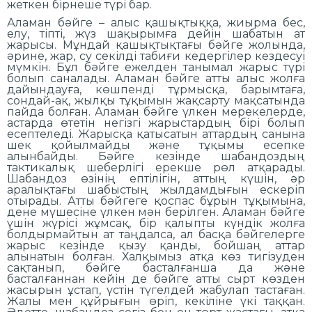
жеткен бірнеше түрі бар.
Аламан бәйге – алыс қашықтыққа, жиырма бес,
елу, тіпті, жүз шақырымға дейін шабатын ат
жарысы. Мұндай қашықтықтағы бәйге жолында,
әрине, жар, су секілді табиғи кедергілер кездесуі
мүмкін. Бұл бәйге ежелден танымал жарыс түрі
болып саналады. Аламан бәйге атты алыс жолға
дайындауға, көшпенді тұрмысқа, барымтаға,
сондай-ақ, жылқы тұқымын жақсарту мақсатында
пайда болған. Аламан бәйге үлкен мерекелерде,
астарда өтетін негізгі жарыстардың бірі болып
есептеледі. Жарысқа қатысатын аттардың санына
шек қойылмайды және тұқымы есепке
алынбайды. Бәйге кезінде шабандоздың
тактикалық шеберлігі ерекше рөл атқарады.
Шабандоз өзінің ептілігін, аттың күшін, әр
аралықтағы шабыстың жылдамдығын ескеріп
отырады. Атты бәйгеге қоспас бұрын тұқымына,
дене мүшесіне үлкен мән берілген. Аламан бәйге
үшін жүрісі жұмсақ, бір қалыпты күндік жолға
болдырмайтын ат таңдалса, ал басқа бәйгелерге
жарыс кезінде қызу қанды, бойшаң аттар
алынатын болған. Халқымыз атқа көз тигізуден
сақтанып, бәйге басталғанша да және
басталғаннан кейін де бәйге атты сырт көзден
жасырын ұстап, үстін түгелдей жабулап тастаған.
Жалы мен құйрығын өріп, кекіліне үкі таққан.