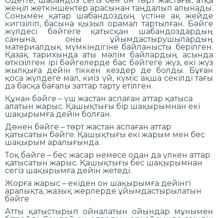
Әдетте, шабандоз сегіз бен он төрт жастағы, атқа
жеңіл жеткіншектер арасынан таңдалып алынады.
Сонымен қатар шабандоздың үстіне ақ жейде
кигізіліп, басына қызыл орамал тартылған. Бәйге
жүлдесі бәйгеге қатысқан шабандоздардың
санына, оны ұйымдастырушылардың
материалдық мүмкіндігіне байланысты берілген.
Қазақ тарихында аты мәлім байлардың асында
өткізілген ірі бәйгелерде бас бәйгеге жүз, екі жүз
жылқыға дейін тіккен кездер де болды. Бұған
қоса жүлдеге мал, киіз үй, күміс ақша секілді тағы
да басқа бағалы заттар тарту етілген.
Құнан бәйге – үш жастан аспаған аттар қатыса
алатын жарыс. Қашықтығы бір шақырымнан екі
шақырымға дейін болған.
Дөнен бәйге – төрт жастан аспаған аттар
қатысатын бәйге. Қашықтығы екі жарым мен бес
шақырым аралығында.
Тоқ бәйге – бес жасар немесе одан да үлкен аттар
қатысатын жарыс. Қашықтығы бес шақырымнан
сегіз шақырымға дейін жетеді.
Жорға жарыс – екіден он шақырымға дейінгі
аралықта, жазық жерлерде ұйымдастырылатын
бәйге
Атты қатыстырып ойналатын ойындар мұнымен