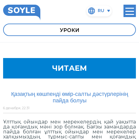
RU
УРОКИ
ЧИТАЕМ
Қазақтың көшпенді өмір-салты дәстүрлерінің
пайда болуы
6 декабря, 22:31
Ұлттық ойындар мен мерекелердің қай уақытта
да қоғамдық мәні зор болмақ. Бағзы замандарда
пайда болған ұлттық ойындар мен мерекелер
халқымыздың тұрмыс-салты мен қоғамдық