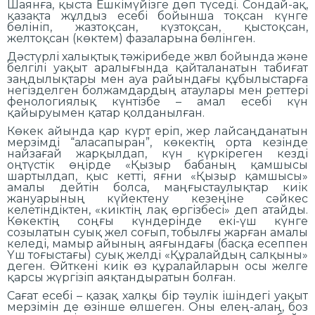
Шаянға, қыста Ешкімүйізге дөп түседі. Сондай-ақ,
қазақта жұлдыз есебі бойынша тоқсан күнге
бөлініп, жазтоқсан, күзтоқсан, қыстоқсан,
желтоқсан (көктем) фазаларына бөлінген.
Дәстүрлі халықтық тәжірибеде жвл бойында және
белгілі уақыт аралығында қайталанатын табиғат
заңдылықтары мен ауа райындағы құбылыстарға
негізделген болжамдардың атаулары мен реттері
фенологиялық күнтізбе – амал есебі күн
қайыруымен қатар қолданылған.
Көкек айында қар күрт еріп, жер лайсаңданатын
мерзімді “аласапыран”, көкектің орта кезінде
найзағай жарқылдап, күн күркіреген кезді
оңтүстік өңірде «Қызыр бабаның қамшысы
шартылдап, қыс кетті, яғни «Қызыр қамшысы»
амалы дейтін болса, маңғыстаулықтар киік
жануарының күйектену кезеңіне сәйкес
келетіндіктен, «киіктің лақ өргізбесі» деп атайды.
Көкектің соңғы күндерінде екі-үш күнге
созылатын суық жел соғып, тобылғы жарған амалы
келеді, мамыр айының аяғындағы (басқа есеппен
Үш тоғыстағы) суық желді «Құралайдың салқыны»
деген. Өйткені киік өз құралайларын осы желге
қарсы жүргізіп аяқтандыратын болған.
Сағат есебі – қазақ халқы бір тәулік ішіндегі уақыт
мерзімін де өзінше өлшеген. Оны елең-алаң, боз