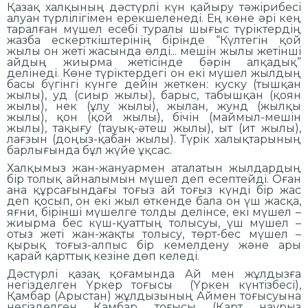
Қазақ халқының дәстүрлі күн қайыру тәжірибесі
алуан түрлілігімен ерекшеленеді. Ең көне әрі кең
таралған мүшел есебі туралы шығыс түріктердің
жазба ескерткіштерінің бірінде “Күлтегін қой
жылы он жеті жасында өлді... мешін жылы жетінші
айдың жиырма жетісінде бәрін алқадық”
делінеді. Көне түріктердегі он екі мүшел жылдың
басы бүгінгі күнге дейін жеткен: куску (тышқан
жылы), уд (сиыр жылы), барыс, табышқан (қоян
жылы), нек (ұлу жылы), жылан, жунд (жылқы
жылы), қон (қой жылы), бічін (маймыл-мешін
жылы), тақығу (тауық-әтеш жылы), ыт (ит жылы),
лағзын (доңыз-қабан жылы). Түрік халықтарының
барлығында бұл жүйе ұқсас.
Халқымыз жан-жануармен аталатын жылдардың
бір толық айналымын мүшел деп есептейді. Оған
ана құрсағындағы тоғыз ай тоғыз күнді бір жас
деп қосып, он екі жыл өткенде бала он үш жасқа,
яғни, бірінші мүшелге толды делінсе, екі мүшел –
жиырма бес күш-қуаттың толысуы, үш мүшел –
отыз жеті жан-жақты толысу, төрт-бес мүшел –
қырық тоғыз-алпыс бір кемелдену және ары
қарай қарттық кезіне дөп келеді.
Дәстүрлі қазақ қоғамында Ай мен жұлдызға
негізделген Үркер тоғысы (Үркен күнтізбесі),
Қамбар (Арыстан) жұлдызының Аймен тоғысуына
негізделген Қамбар тоғысы (Қарт наурыз