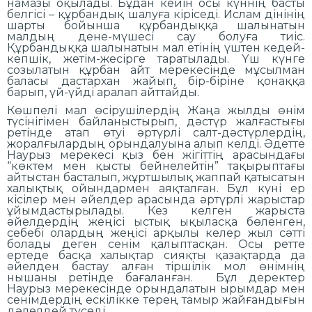
намазы оқылады. Бұдан кейін осы күннің басты
белгісі – құрбандық шалуға кіріседі. Ислам дінінің
шарты бойынша құрбандыққа шалынатын
малдың дене-мүшесі сау болуға тиіс.
Құрбандыққа шалынатын мал етінің үштен кедей-
кепшік, жетім-жесірге таратылады. Үш күнге
созылатын құрбан айт мерекесінде мұсылман
баласы дастархан жайып, бір-біріне қонаққа
барып, үй-үйді аралап айттайды.
Көшпелі мал өсірушілердің Жаңа жылды өнім
түсінігімен байланыстырып, дәстүр жалғастығы
ретінде атап өтуі әртүрлі салт-дәстүрлердің,
жоралғылардың орындалуына алып келді. Әдетте
Наурыз мерекесі қыз бен жігіттің арасындағы
“көктем мен қысты бейнелейтін” тақырыптағы
айтыстан басталып, жұртшылық жаппай қатысатын
халықтық ойындармен аяқталған. Бұл күні ер
кісілер мен әйелдер арасында әртүрлі жарыстар
ұйымдастырылады. Кез келген жарыста
әйелдердің жеңісі ыстық ықыласқа бөленген,
себебі олардың жеңісі арқылы келер жыл сәтті
болады деген сенім қалыптасқан. Осы ретте
ертеде басқа халықтар сияқты қазақтарда да
әйелден бастау алған тіршілік мол өнімнің
нышаны ретінде бағаланған. Бұл деректер
Наурыз мерекесінде орындалатын ырымдар мен
сенімдердің ескілікке терең тамыр жайғандығын
дәлелдей түседі.