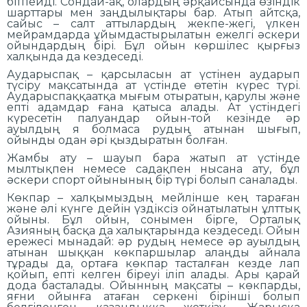
бітпейді. Сондай-ақ, олардың әрқайсында өзіндік
шарттары мен заңдылықтары бар. Атып айтсқа,
сайыс – салт аттылардың жекпе-жегі, үлкен
мейрамдарда ұйымдастырылатын ежелгі әскери
ойындардың бірі. Бұл ойын көршілес қырғыз
халқында да кездеседі.
Аударыспақ – қарсыласын ат үстінен аударып
түсіру мақсатында ат үстінде өтетін күрес түрі.
Аударыспаққаатқа мығым отыратын, қарулы және
епті адамдар ғана қатыса алады. Ат үстіндегі
күресетін палуандар ойын-той кезінде әр
ауылдың я болмаса рудың атынан шығып,
ойынды одан әрі қыздыратын болған.
Жамбы ату – шауып бара жатып ат үстінде
мылтықпен немесе садақпен нысана ату, бұл
әскери спорт ойынының бір түрі болып саналады.
Көкпар – халқымыздың мейлінше кең тараған
және әлі күнге дейін үздіксіз ойнатылатын ұлттық
ойыны. Бұл ойын, сонымен бірге, Орталық
Азияның басқа да халықтарында кездеседі. Ойын
ережесі мынадай: әр рудың немесе әр ауылдың
атынан шыққан көкпаршылар алаңды айнала
тұрады да, ортаға көкпар тасталған кезде лап
қойып, епті келген біреуі іліп алады. Ары қарай
дода басталады. Ойынның мақсаты – көкпарды,
яғни ойынға атаған серкені бірінші болып