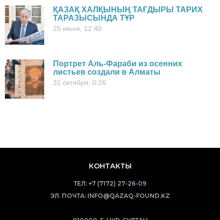
ҚАЗАҚ ХАЛҚЫНЫҢ ТАҒДЫРЫ ТАРИХ
ТАРАЗЫСЫНДА ТҰР
25 июня, 12:40
Портрет Аль-Фараби из осенних
листьев создали в Алматы
31 октября, 0:26
КОНТАКТЫ
ТЕЛ:
+7 (7172) 27-26-09
ЭЛ. ПОЧТА:
INFO@QAZAQ-FOUND.KZ