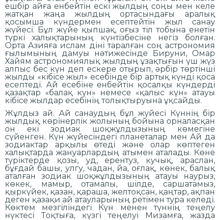
ешбір айға енбейтін ескі жылдың соңы мен келе
жатқан жаңа жылдың ортасындағы аралық
қосымша күндермен есептейтін жыл санау
жүйесі. Бұл жүйе қыпшақ, оғыз тіл тобына енетін
түркі халықтарының күнтізбесіне негіз болған.
Орта Азияға ислам діні таралған соң астрономия
ғылымының дамуы нәтижесінде Бируни, Омар
Хайям астрономиялық жылдың ұзақтығын үш жүз
алпыс бес күн деп ескере отырып, әрбір төртінші
жылды «кібісе жыл» есебінде бір артық күнді қоса
есептеді. Ай есебіне енбейтін қосалқы күндерді
қазақтар «балақ күн» немесе «қалыс күн» атауы
кібісе жылдар есебінің толықтыруына ұқсайды.
Жұлдыз ай. Ай санаудың бұл жүйесі Күннің бір
жылдық көрінерлік жолының бойына орналасқан
он екі зодиак шоқжұлдызының көмегіне
сүйенген. Күн жүйесіндегі планеталар мен Ай да
зодиактар арқылы өтеді және олар көптеген
халықтарда жануарлардың атымен аталады. Көне
түріктерде қозы, уд, ерентуз, кучық, араслан,
бұғдай башы, улгу, чадан, йа, оғлақ, көнек, балық
аталған зодиак шоқжұлдызының атауы наурыз,
көкек, мамыр, отамалы, шілде, саршатамыз,
қыркүйек, қазан, қараша, желтоқсан, қаңтар, ақпан
деген қазақи ай атауларының ретімен тура келеді.
Көктем мезгіліндегі Күн менен түннің теңелу
нүктесі Тоқтыға, күзгі теңелуі Мизамға, жазда