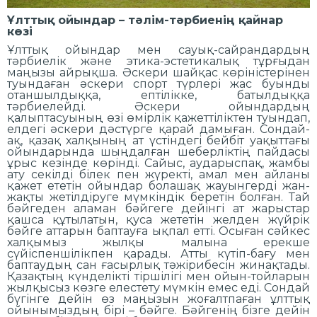
Ұлттық ойындар – тәлім-тәрбиенің қайнар
көзі
Ұлттық ойындар мен сауық-сайрандардың
тәрбиелік және этика-эстетикалық тұрғыдан
маңызы айрықша. Әскери шайқас көріністерінен
туындаған әскери спорт түрлері жас буынды
отаншылдыққа, ептілікке, батылдыққа
тәрбиелейді. Әскери ойындардың
қалыптасуының өзі өмірлік қажеттіліктен туындап,
елдегі әскери дәстүрге қарай дамыған. Сондай-
ақ, қазақ халқының ат үстіндегі бейбіт уақыттағы
ойындарында шыңдалған шеберліктің пайдасы
ұрыс кезінде көрінді. Сайыс, аударыспақ, жамбы
ату секілді білек пен жүректі, амал мен айланы
қажет ететін ойындар болашақ жауынгерді жан-
жақты жетілдіруге мүмкіндік беретін болған. Тай
бәйгеден аламан бәйгеге дейінгі ат жарыстар
қашса құтылатын, қуса жететін желден жүйрік
бәйге аттарын баптауға ықпал етті. Осыған сәйкес
халқымыз жылқы малына ерекше
сүйіспеншілікпен қарады. Атты күтіп-бағу мен
баптаудың сан ғасырлық тәжірибесін жинақтады.
Қазақтың күнделікті тіршілігі мен ойын-тойларын
жылқысыз көзге елестету мүмкін емес еді. Сондай
бүгінге дейін өз маңызын жоғалтпаған ұлттық
ойынымыздың бірі – бәйге. Бәйгенің бізге дейін