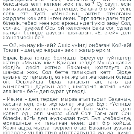
бақсымыз өліп кеткен жоқ па, өзі? Су сеуіп, есін
жиғызыңдаршы», – дегенде, Бақаға бір ой түсіп,
селк ете түсті. «Мынаның айтып отырғаны
жардағы көк ала інген екен. Төрт аяғындағы төрт
білезік, төбесі мен қос өркешіндегі үкісі анау! Сол,
сол-ақ. Тәуекел! Осы ой келісімен Бақа сол сұлап
жатқан бетінде даусын шығарып, «Е, е-ей» деп
жөнелмесін бе?!
— Ой, мынау кім-ей? Өшір үніңді оңбаған! Қой-ей!
Тоқтат! – деп, әр жерден зекіп жатыр әркім.
Бірақ Бақа тоқтар болмады. Біреулер түйгіштеп
жатыр. «Мынау кім? Қайдан келді? Мұнда қалай
кірді?» десіп жатыр. Бақаның қозғалуға да
шамасы жоқ. Сол бетте талықсып кетті. Бірде
аузына су тамызып, өзінің жұтып жатқанын біледі
ол. Осылайша біраз танысып ап, тағы да
ыңырсыған даусын әрең шығарып жатып, «Көк
ала інген бе?» деп сұрап үлгерді.
– Иә, иә, – деп, төрдегі мырза атып тұрып Бақаның
қасына кеп, оны жұлқылап жатыр. Бұл: «Үстінде
тотықұстай түрленген жабуы бар ма?» – деп
қалып еді, әлгі мырза «Сол! Сол! Тағы айт! Сен
білесің, айт!» деп жұлқылай түсті. Бұл «төбесінде,
өркешінде үкі тағылған екен» деп бір қойды.
Көзін ашса, мырза тізерлеп отыр. Бақаның аузына
кірердей үңіліп отыр. «Төрт аяғында, иә, иә… күміс