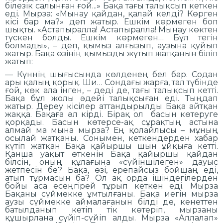
білезік салынған ғой...» Бақа тағы талықсып кеткен
еді. Мырза: «Мынау қайдан, қалай келді? Көрген
кісі бар ма?» деп жатыр. Ешкім көрмеген боп
шықты. «Астапыралла! Астапыралла! Мынау көктен
түскен болды. Ешкім көрмеген… Бұл тегін
болмады», – деп, қымыз алғызып, аузына құйып
жатыр. Бақа өзінің қымызды жұтып жатқанын біліп
жатып:
— Күннің шығысында көлденең бел бар. Содан
ары қалың қорық. Ши… Сондағы жарға, тал түбінде
ғой, көк ала інген, – деді де, тағы талықсып кетті.
Бақа бұл жолы әдейі талықсыған еді. Тыңдап
жатыр. Дереу кісілер аттандырылды Бақа айтқан
жаққа. Бақаға әл кірді. Бірақ ол басын көтеруге
қорқады. Басын көтерсе-ақ сұрақтың астына
алмай ма мына мырза? Ең қолайлысы – мұның
осылай жатқаны. Сонымен, кеткендерден хабар
күтіп жатқан Бақа қайыршы шын ұйқыға кетті.
Қанша уақыт өткенін Бақа қайыршы қайдан
білсін, оның құлағына «сүйіншілеген» дауыс
жетпесін бе? Бақа, өзі, ерепайсыз бойшаң еді,
атып тұрмасын ба? Ол ақ орда ішіндегілерден
бойы аса есеңгірей тұрып кеткен еді. Мырза
Бақаны сүймекке ұмтылғаны. Бақа иегін мырза
аузы сүймекке аймалағанын білді де, кенеттен
батылданып кетіп тік көтеріп, мырзаны
құшырлана сүйіп-сүйіп алды. Мырза «Аллалап»