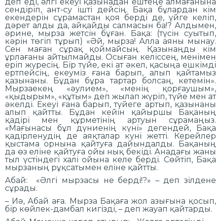
деп еді, әлгі екеуі қазынадан ештеңе алмағанына
сендіріп, ант-су ішті дейсің. Бақа бұлардан кім
екендерін сұрамастан қоя берді де, үйге келіп,
дәрет алды да, айқайды салмасын ба!? Алдымен,
әрине, мырза жетсін бұған. Бақа: (түсін суытып,
кәрін төгіп тұрып) «Әй, мырза! Алла аяны мынау.
Сен маған сұрақ қоймайсың. Қазынаңды кім
ұрлағаны айтылмайды. Осыған келіссең, менімен
еріп жүресің. Бір түйе, екі ат әкел, қасыңа ешкімді
ертпейсің, екеуміз ғана барып, алып қайтамыз
қазынаны. Бұдан бұра тартар болсаң, кетемін».
Мырзаекең «әулием», «менің қорғаушым»,
«қыдырым», «құтым» деп жылап жүріп, түйе мен ат
әкелді. Екеуі ғана барып, түйеге артып, қазынаны
алып қайтты. Бұдан кейін қайыршы Бақаның
қадірі мен құрметінің артуын сұрамаңыз.
«Мағынасы бұл дүниенің күні» дегендей, Бақа
қадірленудің де аяқталар күні жетті. Керейлер
қыстама орнына қайтуға дайындалды. Бақаның
да өз еліне қайтуға ойы нық бекіді. Анадағы жаны
тыл үстіндегі халі ойына келе берді. Сөйтіп, Бақа
мырзаның рұқсатымен еліне қайтты.
Абай: «Әлгі мырзасы не берді!?» – деп зілдене
сұрады.
– Иә, Абай аға. Мырза Бақаға жол азығына қосып,
бір көйлек-дамбал кигізді, – деп жауап қайтарды.