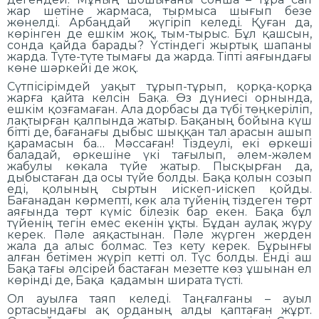
жар шетіне жармаса, тырмыса шығып безе
жөнелді. Арбаңдай жүгіріп келеді. Қуған да,
көрінген де ешкім жоқ, тым-тырыс. Бұл қашсын,
сонда қайда барады? Үстіндегі жыртық шапаны
жарда. Түте-түте тымағы да жарда. Тіпті аяғындағы
көне шәркейі де жоқ.
Сүтпісірімдей уақыт тұрып-тұрып, қорқа-қорқа
жарға қайта келсін Бақа. Өз дүниесі орнында,
ешкім қозғамаған. Ала дорбасы да түбі төңкеріліп,
лақтырған қалпында жатыр. Бақаның бойына күш
бітті де, бағанағы дыбыс шыққан тал арасын ашып
қарамасын ба… Мәссаған! Тіздеулі, екі өркеші
баладай, өркешіне үкі тағылып, әлем-жәлем
жабулы көкала түйе жатыр. Пысқырған да,
дыбыстаған да осы түйе болды. Бақа қолын созып
еді, қолының сыртын иіскеп-иіскеп қойды.
Бағанадан көрмепті, көк ала түйенің тіздеген төрт
аяғында төрт күміс білезік бар екен. Бақа бұл
түйенің тегін емес екенін ұқты. Бұдан аулақ жүру
керек. Пәле аяқастынан. Пәле жүрген жерден
жала да алыс болмас. Тез кету керек. Бұрынғы
алған бетімен жүріп кетті ол. Түс болды. Енді аш
Бақа тағы әлсірей бастаған мезетте көз ұшынан ел
көрінді де, Бақа қадамын ширата түсті.
Ол ауылға таяп келеді. Таңғалғаны – ауыл
ортасындағы ақ орданың алды қаптаған жұрт.