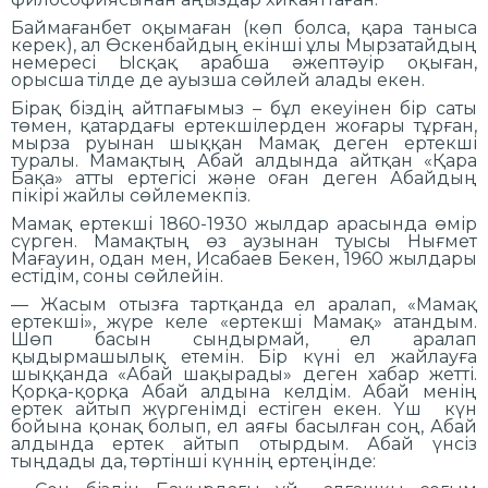
Баймағанбет оқымаған (көп болса, қара таныса
керек), ал Өскенбайдың екінші ұлы Мырзатайдың
немересі Ысқақ арабша әжептәуір оқыған,
орысша тілде де ауызша сөйлей алады екен.
Бірақ біздің айтпағымыз – бұл екеуінен бір саты
төмен, қатардағы ертекшілерден жоғары тұрған,
мырза руынан шыққан Мамақ деген ертекші
туралы. Мамақтың Абай алдында айтқан «Қара
Бақа» атты ертегісі және оған деген Абайдың
пікірі жайлы сөйлемекпіз.
Мамақ ертекші 1860-1930 жылдар арасында өмір
сүрген. Мамақтың өз аузынан туысы Нығмет
Мағауин, одан мен, Исабаев Бекен, 1960 жылдары
естідім, соны сөйлейін.
— Жасым отызға тартқанда ел аралап, «Мамақ
ертекші», жүре келе «ертекші Мамақ» атандым.
Шөп басын сындырмай, ел аралап
қыдырмашылық етемін. Бір күні ел жайлауға
шыққанда «Абай шақырады» деген хабар жетті.
Қорқа-қорқа Абай алдына келдім. Абай менің
ертек айтып жүргенімді естіген екен. Үш күн
бойына қонақ болып, ел аяғы басылған соң, Абай
алдында ертек айтып отырдым. Абай үнсіз
тыңдады да, төртінші күннің ертеңінде: