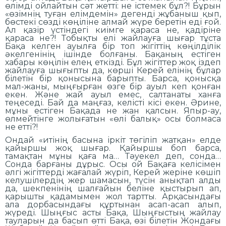
өлімді ойлайтын сәт жетті: не істемек бұл?! Бұрын
«өзімнің туған елімдемін» дегенді жұбаныш қып,
бөстекі сөзді көңіліне алмай жүре беретін еді ғой.
Ал қазір үстіндегі киімге қараса не, қадіріне
қараса не?! Тобықты елі жайлауға шығар тұста
Бақа келген ауылға бір топ жігіттің көңілділік
әкелгенінің ішінде болғаны. Бақаның естіген
хабары көңілін елең еткізді. Бұл жігіттер жоқ іздеп
жайлауға шығыпты да, көрші Керей елінің бұлар
білетін бір қонысына барыпты. Барса, қонысқа
мал-жаны, мыңғырған өзге бір ауыл кеп қонған
екен. Және жай ауыл емес, салтанаты ханға
теңеседі. Бай да маңғаз, келісті кісі екен. Әрине,
мұны естіген Бақада не жан қалсын. Япыр-ау,
өлмейтінге жолығатын «өлі балық» осы болмаса
не етті?!
Ондай «итінің басына іркіт төгіліп жатқан» елде
қайыршы жоқ шығар. Қайыршы боп барса,
тамақтан мұны қаға ма… Тәуекел деп, сонда…
Сонда барғаны дұрыс. Осы ой Бақаға келісімен
әлгі жігіттерді жағалай жүріп, Керей жеріне көшіп
келушілердің жер шамасын, түсін анықтап алды
да, шекпенінің шалғайын беліне қыстырып ап,
қарышты қадамымен жол тартты. Арқасындағы
ала дорбасындағы құртынан асап-асап алып,
жүреді. Шыңғыс асты Бақа, Шыңғыстың жайлау
тауларын да басып өтті Бақа, өзі білетін Жондағы