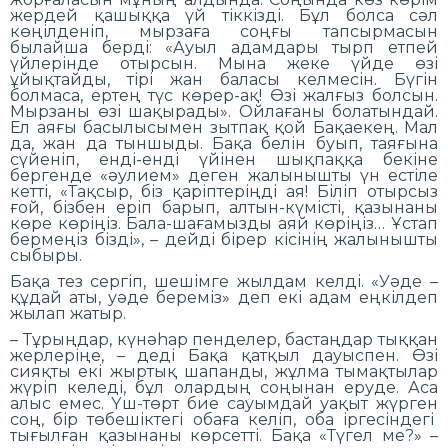
жердей қашыққа үй тіккізді. Бұл болса сәл
көңілденіп, мырзаға соңғы тапсырмасын
былайша берді: «Ауыл адамдары тырп етпей
үйлерінде отырсын. Мына жеке үйде өзі
ұйықтайды, тірі жан баласы келмесін. Бүгін
болмаса, ертең түс көрер-ақ! Өзі жалғыз болсын.
Мырзаны өзі шақырады». Ойлағаны болатындай.
Ел аяғы басылысымен зытпақ қой Бақаекең. Мал
да, жан да тыншыды. Бақа белін буып, таяғына
сүйеніп, енді-енді үйінен шықпаққа бекіне
бергенде «әулием» деген жалынышты үн естіле
кетті, «Тақсыр, біз қаріптеріңді ая! Біліп отырсыз
ғой, бізбен еріп барып, алтын-күмісті, қазынаны
көре көріңіз. Бала-шағамызды аяй көріңіз… Ұстап
бермеңіз бізді», – дейді бірер кісінің жалынышты
сыбыры.
Бақа тез сергіп, шешімге жылдам келді. «Уәде –
құдай аты, уәде береміз» деп екі адам еңкілдеп
жылап жатыр.
– Тұрыңдар, күнәһар пенделер, бастаңдар тыққан
жерлеріңе, – деді Бақа қатқыл дауыспен. Өзі
сияқты екі жыртық шапанды, жұлма тымақтылар
жүріп келеді, бұл олардың соңынан еруде. Аса
алыс емес. Үш-төрт бие сауымдай уақыт жүрген
соң, бір төбешіктегі обаға келіп, оба іргесіндегі
тығылған қазынаны көрсетті. Бақа «Түгел ме?» –