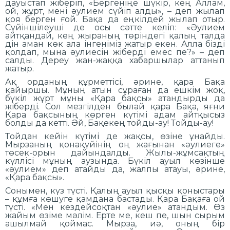
дауыстап жіберіп, «Бергеніңе шүкір, кең Аллам,
ой, жұрт, мені әулием сүйіп алды», – деп жылап
қоя берген ғой. Бақа да еңкілдей жылап отыр.
Сүйіншілеуші де осы сәтте келіп: «Әулием
айтқандай, кең жыраның төріндегі қалың талда
дін аман көк ала інгеніміз жатыр екен. Алла бізді
қолдап, мына әулиесін жіберді емес пе?» – деп
салды. Дереу жан-жаққа хабаршылар аттанып
жатыр.
Ақ орданың құрметтісі, әрине, қара Бақа
қайыршы. Мұның атын сұраған да ешкім жоқ,
бүкіл жұрт мұны «Қара бақсы» атандырды да
жіберді. Сол мезгілден былай қара Бақа, яғни
Қара бақсының көрген күтімі адам айтқысыз
болды да кетті. Әй, Бақекең тойды-ау! Тойды-ау!
Тойдан кейін күтімі де жақсы, өзіне ұнайды.
Мырзаның қонақүйінің оң жағынан «әулиеге»
төсек-орын дайындалды. Жылы-жұмсақтың
күллісі мұның аузында. Бүкіл ауыл көзінше
«әулием» деп атайды да, жалпы атауы, әрине,
«Қара бақсы».
Сонымен, күз түсті. Қалың ауыл қысқы қоныстары
– құмға көшуге қамдана бастады. Қара Бақаға ой
түсті. «Мен кездейсоқтан «әулие» атандым. Өз
жайым өзіме мәлім. Ерте ме, кеш пе, шын сырым
ашылмай қоймас. Мырза, иә, оның бір