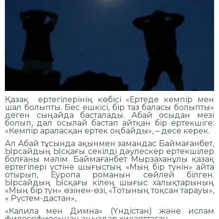
Қазақ ертегілерінің көбісі «Ертеде кемпір мен
шал болыпты. Бес ешкісі, бір таз баласы болыпты»
деген сыңайда басталады. Абай осыдан мезі
болып, дәл осылай бастап айтқан бір ертекшіге:
«Кемпір араласқан ертек оңбайды», – десе керек.
Ал Абай тұсында ақынмен замандас Баймағанбет,
Ырсайдың Ысқағы секілді дәулескер ертекшілер
болғаны мәлім. Баймағанбет Мырзаханұлы қазақ
ертегілері үстіне шығыстың «Мың бір түнін» айта
отырып, Еуропа романын сөйлей білген.
Ырсайдың Ысқағы кілең шығыс халықтарының
«Мың бір түн» өзінен-өзі, «Тотының тоқсан тарауы»,
« Рүстем-дастан»,
«Калила мен Димна» (Үндістан) және ислам
философиясынан аңыздар хикаяттаған.