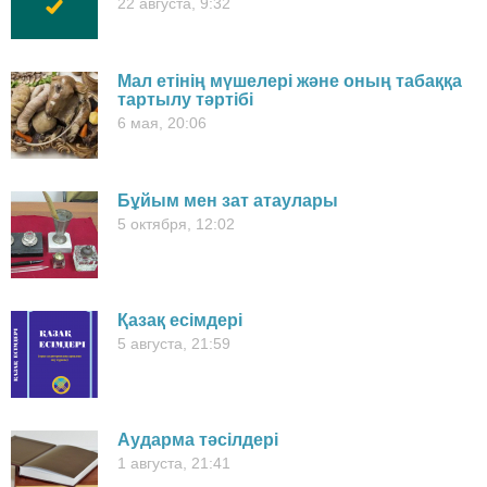
22 августа, 9:32
Мал етінің мүшелері және оның табаққа
тартылу тәртібі
6 мая, 20:06
Бұйым мен зат атаулары
5 октября, 12:02
Қазақ есімдері
5 августа, 21:59
Аударма тәсілдері
1 августа, 21:41