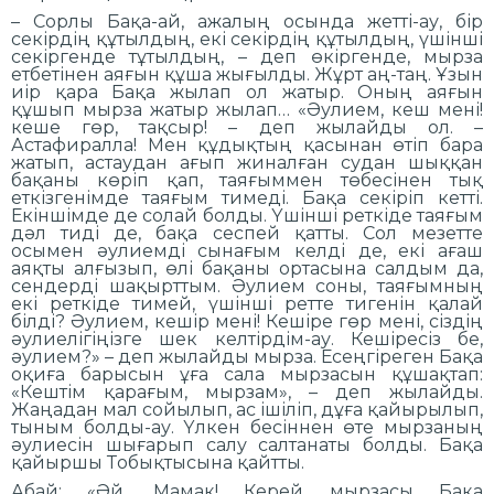
– Сорлы Бақа-ай, ажалың осында жетті-ау, бір
секірдің құтылдың, екі секірдің құтылдың, үшінші
секіргенде тұтылдың, – деп өкіргенде, мырза
етбетінен аяғын құша жығылды. Жұрт аң-таң. Ұзын
иір қара Бақа жылап ол жатыр. Оның аяғын
құшып мырза жатыр жылап… «Әулием, кеш мені!
кеше гөр, тақсыр! – деп жылайды ол. –
Астафиралла! Мен құдықтың қасынан өтіп бара
жатып, астаудан ағып жиналған судан шыққан
бақаны көріп қап, таяғыммен төбесінен тық
еткізгенімде таяғым тимеді. Бақа секіріп кетті.
Екіншімде де солай болды. Үшінші реткіде таяғым
дәл тиді де, бақа сеспей қатты. Сол мезетте
осымен әулиемді сынағым келді де, екі ағаш
аяқты алғызып, өлі бақаны ортасына салдым да,
сендерді шақырттым. Әулием соны, таяғымның
екі реткіде тимей, үшінші ретте тигенін қалай
білді? Әулием, кешір мені! Кешіре гөр мені, сіздің
әулиелігіңізге шек келтірдім-ау. Кешіресіз бе,
әулием?» – деп жылайды мырза. Есеңгіреген Бақа
оқиға барысын ұға сала мырзасын құшақтап:
«Кештім қарағым, мырзам», – деп жылайды.
Жаңадан мал сойылып, ас ішіліп, дұға қайырылып,
тыным болды-ау. Үлкен бесіннен өте мырзаның
әулиесін шығарып салу салтанаты болды. Бақа
қайыршы Тобықтысына қайтты.
Абай: «Әй, Мамақ! Керей мырзасы Бақа