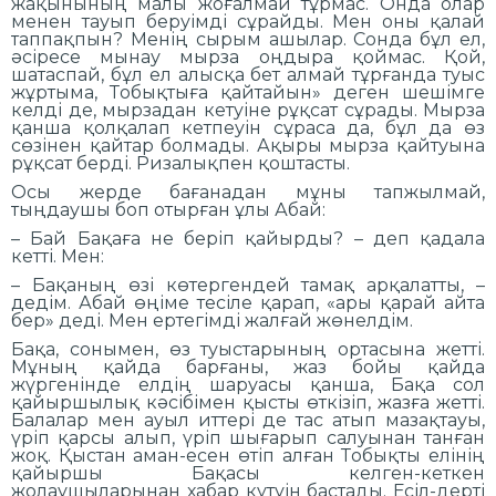
жақынының малы жоғалмай тұрмас. Онда олар
менен тауып беруімді сұрайды. Мен оны қалай
таппақпын? Менің сырым ашылар. Сонда бұл ел,
әсіресе мынау мырза оңдыра қоймас. Қой,
шатаспай, бұл ел алысқа бет алмай тұрғанда туыс
жұртыма, Тобықтыға қайтайын» деген шешімге
келді де, мырзадан кетуіне рұқсат сұрады. Мырза
қанша қолқалап кетпеуін сұраса да, бұл да өз
сөзінен қайтар болмады. Ақыры мырза қайтуына
рұқсат берді. Ризалықпен қоштасты.
Осы жерде бағанадан мұны тапжылмай,
тыңдаушы боп отырған ұлы Абай:
– Бай Бақаға не беріп қайырды? – деп қадала
кетті. Мен:
– Бақаның өзі көтергендей тамақ арқалатты, –
дедім. Абай өңіме тесіле қарап, «ары қарай айта
бер» деді. Мен ертегімді жалғай жөнелдім.
Бақа, сонымен, өз туыстарының ортасына жетті.
Мұның қайда барғаны, жаз бойы қайда
жүргенінде елдің шаруасы қанша, Бақа сол
қайыршылық кәсібімен қысты өткізіп, жазға жетті.
Балалар мен ауыл иттері де тас атып мазақтауы,
үріп қарсы алып, үріп шығарып салуынан танған
жоқ. Қыстан аман-есен өтіп алған Тобықты елінің
қайыршы Бақасы келген-кеткен
жолаушыларынан хабар күтуін бастады. Есіл-дерті