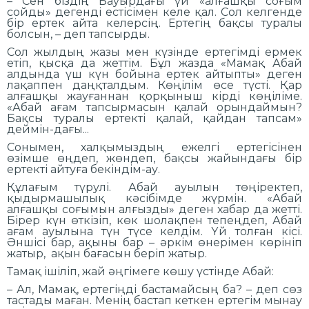
– Сен біздің Бауырдағы үй «алғашқы соғым
сойды» дегенді естісімен келе қал. Сол келгенде
бір ертек айта келерсің. Ертегің бақсы туралы
болсын, – деп тапсырды.
Сол жылдың жазы мен күзінде ертегімді ермек
етіп, қысқа да жеттім. Бұл жазда «Мамақ Абай
алдында үш күн бойына ертек айтыпты» деген
лақаппен даңқталдым. Көңілім өсе түсті. Қар
алғашқы жауғаннан қорқыныш кірді көңіліме.
«Абай ағам тапсырмасын қалай орындаймын?
Бақсы туралы ертекті қалай, қайдан тапсам»
деймін-дағы...
Сонымен, халқымыздың ежелгі ертегісінен
өзімше өңдеп, жөндеп, бақсы жайындағы бір
ертекті айтуға бекіндім-ау.
Құлағым түрулі. Абай ауылын төңіректеп,
қыдырмашылық кәсібімде жүрмін. «Абай
алғашқы соғымын алғызды» деген хабар да жетті.
Бірер күн өткізіп, көк шолақпен тепеңдеп, Абай
ағам ауылына түн түсе келдім. Үй толған кісі.
Әншісі бар, ақыны бар – әркім өнерімен көрініп
жатыр, ақын бағасын беріп жатыр.
Тамақ ішіліп, жай әңгімеге көшу үстінде Абай:
– Ал, Мамақ, ертегіңді бастамайсың ба? – деп сөз
тастады маған. Менің бастап кеткен ертегім мынау