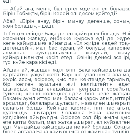
еді.
— Абай аға, менің бұл ертегімде екі ел болады.
Бірін Тобықты, бірін Керей елі десем қайтеді?
Абай: «Бірін анау, бірін мынау дегенше, соның
жөн болады», – деді.
Тобықты елінде Бақа деген қайыршы болады. Өзі
жасынан жалқау, еңбекке қырсыз еді де, жүре
келе қайыршыға айналды. «Ел жиіде кедей тоқ»
дегендейін, мал, бас құрап, үй болуды қаперіне
алмастан ауылдан-ауылға жаяулай, жаяу
қайыршылықты кәсіп етеді. Өзінің денесі аса ірі,
түсі күйе қара кісі еді.
Айдан ай, жылдан жыл өтіп, Бақа қайыршыға да
қартаятын уақыт жетті. Кәрі кісі ұзап шыға ала ма,
жүріс аясы, әсіресе, қыс пен көктемде тарылып,
бір келген ауылына жиі келгіштейтін әдет
шығарды. Енді анадайдан кеңірдегі сорайып,
түйенің кешкі көлеңкесіндей боп келе жатқан
Бақаны ауыл иттері мен баласы қарсы алып, иттері
арсылдап, балалары шуласып, мазақпен шығарып
салатын болды. Кейінде қармен, тіпті тас атып,
қуатынды шығарды. Солайша Бақа қайыршы
қадірінен айырылды. Әсіресе сол бір жылы қыс
өте қатты болып, мал жұтқа ұшырап, ел күйзелген
еді. Мұндайда қайыршыда не күй болады. Соңғы
бірер аптада Бақа қайыршыға өз жайынан түңіліп,