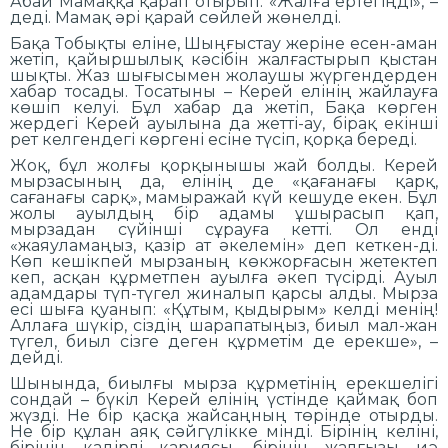
Абай Мамаққа қарап отырып: «Жалға ертегіңді», –
деді. Мамақ әрі қарай сөйлей жөнелді.
Бақа Тобықты еліне, Шыңғыстау жеріне есен-аман
жетіп, қайыршылық кәсібін жалғастырып қыстан
шықты. Жаз шығысымен жолаушы жүргендерден
хабар тосады. Тосатыны – Керей елінің жайлауға
көшіп келуі. Бұл хабар да жетіп, Бақа көрген
жердегі Керей ауылына да жетті-ау, бірақ екінші
рет келгендегі көргені есіне түсіп, қорқа береді.
Жоқ, бұл жолғы қорқынышы жай болды. Керей
мырзасының да, елінің де «қағанағы қарқ,
сағанағы сарқ», мамыражай күй кешуде екен. Бұл
жолы ауылдың бір адамы ұшырасып қап,
мырзадан сүйінші сұрауға кетті. Ол енді
«жаяуламаңыз, қазір ат әкелемін» деп кеткен-ді.
Көп кешікпей мырзаның көкжорғасын жетектеп
кеп, асқан құрметпен ауылға әкеп түсірді. Ауыл
адамдары түп-түгел жиналып қарсы алды. Мырза
есі шыға қуанып: «Құтым, қыдырым» келді менің!
Аллаға шүкір, сіздің шарапатыңыз, биыл мал-жан
түгел, биыл сізге деген құрметім де ерекше», –
дейді.
Шынында, биылғы мырза құрметінің ерекшелігі
сондай – бүкіл Керей елінің үстінде қаймақ боп
жүзді. Не бір қасқа жайсаңның төрінде отырды.
Не бір құлан аяқ сәйгүлікке мінді. Бірінің келіні,
бірінің қадірлі қариясы, бірінің жалғызы иә