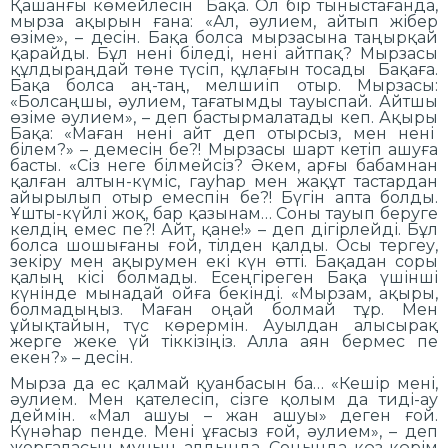
Қашанғы көмейлесін Бақа. Ол бір тыныстағанда,
мырза ақырын ғана: «Ал, әулием, айтып жібер
өзіме», – десін. Бақа болса мырзасына таңырқай
қарайды. Бұл нені біледі, нені айтпақ? Мырзасы
құлдыраңдай төне түсіп, құлағын тосады Бақаға.
Бақа болса аң-таң, мелшиіп отыр. Мырзасы:
«Болсаңшы, әулием, тағатымды тауыспай. Айтшы
өзіме әулием», – деп бастырмалатады кеп. Ақыры
Бақа: «Маған нені айт деп отырсыз, мен нені
білем?» – демесін бе?! Мырзасы шарт кетіп ашуға
басты. «Сіз неге білмейсіз? Әкем, арғы бабамнан
қалған алтын-күміс, гауһар мен жақұт тастардан
айырылып отыр емеспін бе?! Бүгін апта болды.
Ұшты-күйлі жоқ, бар қазынам… Соны тауып беруге
келдің емес пе?! Айт, қане!» – деп дігірлейді. Бұл
болса шошығаны ғой, тілден қалды. Осы тергеу,
зекіру мен ақырумен екі күн өтті. Бақадан соры
қалың кісі болмады. Есеңгіреген Бақа үшінші
күнінде мынадай ойға бекінді. «Мырзам, ақыры,
болмадыңыз. Маған оңай болмай тұр. Мен
ұйықтайын, түс көрермін. Ауылдан алысырақ
жерге жеке үй тіккізіңіз. Алла аян бермес пе
екен?» – десін.
Мырза да ес қалмай қуанбасын ба… «Кешір мені,
әулием. Мен қателесіп, сізге қолым да тиді-ау
деймін. «Мал ашуы – жан ашуы» деген ғой.
Күнәһар пенде. Мені ұғасыз ғой, әулием», – деп
жорғаласын мұның алдында. Соңында көз көрім