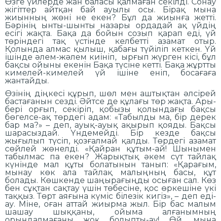
Өзге үйлерде жан баласы қалмаған секілді. Сонау
жігіттер айтқан бай ауылы осы. Бірақ мына
жиынның жөні не екен? Бұл да жиынға жетті.
Бәрінің ынты-шынты назары ордадай ақ үйдің
есігі жақта. Бақа да бойын созып қарап еді, үй
төріндегі тақ үстінде келбетті азамат отыр.
Қолында алмас қылыш, қабағы түйіліп кеткен. Үй
ішінде әлем-жәлем киініп, ырғып жүрген кісі, бұл
бақсы ойыны екенін Бақа түсіне кетті. Бақа жұртты
кимелей-кимелей үй ішіне еніп, босағаға
жантайды.
Өзінің діңкесі құрып, шөл мен аштықтан әлсірей
бастағанын сезді. Әйтсе де құлағы төр жақта. Ары-
бері орғып, секіріп, қобызы қолындағы бақсы
бөгелсе-ақ төрдегі адам: «Табылды ма, бір дерек
бар ма?» – деп, ауық-ауық ақырып қояды. Бақсы
шарасыздай. Үндемейді. Бір кезде бақсы
жығылып түсіп, қозғалмай қалды. Төрдегі азамат
сөйлей жөнелді. «Қайран құтым-ай! Шынымен
табылмас па екен? Жарықтық әкем сүт тайлақ
күнінде мал құты болатынын танып: «Қарағым,
мынау көк ала тайлақ малыңның басы, құт
болады. Көшкенде шаңырағыңды осыған сал. Көз
бен сұқтан сақтау үшін төбесіне, қос өркешіне үкі
таққыз. Төрт аяғына күміс білезік кигіз», – деп еді-
ау. Міне, оған аттай жиырма жыл. Бір бас малым
шашау шыққаны, ойыма алғанымның
орындалмағаны жоқ болыпты-ау! Өй, мына