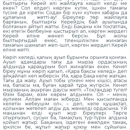
былтырғы Керей елі жайлауға көшіп келді ме
екен? Сол елдегі көрген күтім, ішкен тамағы
түсіне де кіретін. Содан бір күні күткен хабары да
құлағына жетті-ау! Біреулер төр жайлауға
барғанын, былтырғы Керейдің бай ауылында
болғанын айтып жатты. Енді Бақаны кім тоқтатпақ,
екі етегін белбеуіне қыстырып ап, көрген жердегі
Керей еліне жөнеп берсін. Бұл жолы
былтырғыдай емес, тіленшілікпен жинаған
тамағын шамалап жеп-ішіп, көрген жердегі Керей
еліне жетті.
Көріп келеді, қалың ауыл бұрынғы орынға қонған.
Ауыл адамдары тағы да мырза ордасының
алдында қарақұрым боп жиналған екен. Кенет
біреу мұны көріп қалып, «Қара бақсы келеді» деп
айқайлап кеп жіберсін. Иә, қара Бақа келе жатқан.
Тағы да жаяу. Ауыл тобы үлкені мен кішісі, атасы
ма, баласы ма, бұған қарай тұра жүгірсін. Кенет
мырзаның ақырған даусы жетті. «Тоқтаңдар түгел!
Өзім барам, өзім көрем алдымен. Ол – менің
әулием. Аллам маған жіберді. Мен қысылғанда
келетін жебеушім ол», – деп, келе құшақтап,
қолынан жетелеп алды да, жөнелді ордасына. Үй
маңынан елді қуып жүр біреулері. Төрге
отырғызып, сусын ба, тамақтың түр-түрін алдына
қойып жатыр. Бақаның іздегені ежелден тамақ,
іркілсін бе, жұтып жатыр қоюы мен сұйығын.