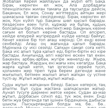
Жобалай Керей жайлауын да жүріп өтті Бақа.
Бірақ көрінген ел жоқ. Ала дорбадағы
тіленшілікпен жиған тамағы да таусылды дейсің
Бақаның. Ел жоқ. Сонау жігіттердің айтқан жері
шамасына таяған секілденеді. Бірақ көрінген ел
жоқ. Күн күйіп тұр. Бақаны шөл қысып барады.
Кездескен өзен түгіл, құржар иә бұлақ, құдық
болсайшы бір. Кілең көкпекті жер. Бақаның көзіне
сағым ел болып көріне бастады. Ол әлсіреп,
кейде елеурей жүгірердей күйде келеді байғұс.
Кенет көзіне бір топ ағаш көрінді. Ол енді өзіне
сенбейді. Ағаш оң жағында қалып барады.
Мұрнына су иісі сезілді. Салқын самал соға кетті.
Бақа иіс алып тұра қалып еді, біртін-біртін есі кіре
бастады. Анығында, әлгі көргені өскен тал екен.
Бақекең арбаң-арбаң жүгіре жөнелді-ау. Жыра,
жар бастауы. Жардың екі жағы кең көгалды. Бақа
жарға құлай кетіп, тал іргесіне серейе түсіп,
қолымен жер тіреп тұра берем дегенде және
жығылып, бетімен жылып ағып жатқан су үстіне
түсті-ау. Жұтып жатыр, жұтып жатыр...
Суды жұтып жатқанын біледі. Басын көтерсе, таң
атыпты. Бұл суды жастана шалқасынан жатыр.
Аунап түсуге дәрмені жетсе керек. Судан аз-маз
жұтып, дорбасын сілкіп еді, түк жоқ екен. Енді
бетін жуа бергенде тал ішінен бірдеңенің дыбысы
шықты. Пысқырғандай болды ма, бө… бө…
дегендей. Мұның шошығаны сонша – тұра сап