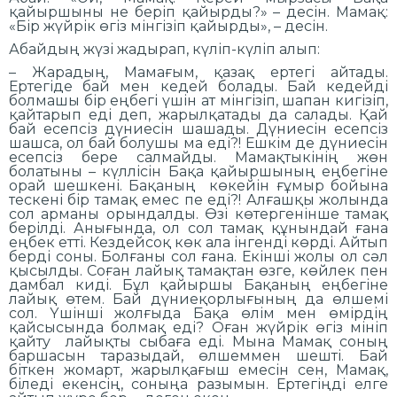
қайыршыны не беріп қайырды?» – десін. Мамақ:
«Бір жүйрік өгіз мінгізіп қайырды», – десін.
Абайдың жүзі жадырап, күліп-күліп алып:
– Жарадың, Мамағым, қазақ ертегі айтады.
Ертегіде бай мен кедей болады. Бай кедейді
болмашы бір еңбегі үшін ат мінгізіп, шапан кигізіп,
қайтарып еді деп, жарылқатады да салады. Қай
бай есепсіз дүниесін шашады. Дүниесін есепсіз
шашса, ол бай болушы ма еді?! Ешкім де дүниесін
есепсіз бере салмайды. Мамақтыкінің жөн
болатыны – күллісін Бақа қайыршының еңбегіне
орай шешкені. Бақаның көкейін ғұмыр бойына
тескені бір тамақ емес пе еді?! Алғашқы жолында
сол арманы орындалды. Өзі көтергенінше тамақ
берілді. Анығында, ол сол тамақ құнындай ғана
еңбек етті. Кездейсоқ көк ала інгенді көрді. Айтып
берді соны. Болғаны сол ғана. Екінші жолы ол сәл
қысылды. Соған лайық тамақтан өзге, көйлек пен
дамбал киді. Бұл қайыршы Бақаның еңбегіне
лайық өтем. Бай дүниеқорлығының да өлшемі
сол. Үшінші жолғыда Бақа өлім мен өмірдің
қайсысында болмақ еді? Оған жүйрік өгіз мініп
қайту лайықты сыбаға еді. Мына Мамақ соның
баршасын таразыдай, өлшеммен шешті. Бай
біткен жомарт, жарылқағыш емесін сен, Мамақ,
біледі екенсің, соныңа разымын. Ертегіңді елге