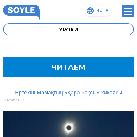
RU
УРОКИ
ЧИТАЕМ
Ертекші Мамақтың «Қара бақсы» хикаясы
17 ноября, 0:22