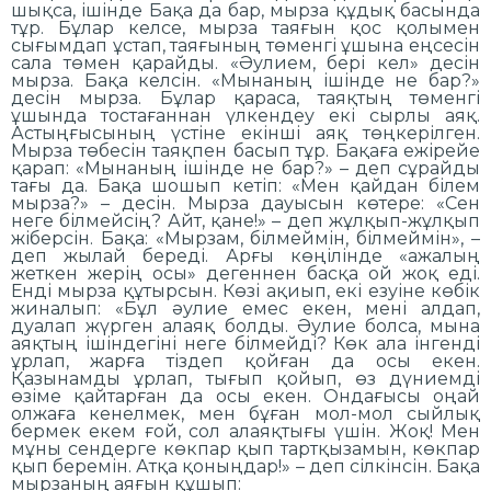
шықса, ішінде Бақа да бар, мырза құдық басында
тұр. Бұлар келсе, мырза таяғын қос қолымен
сығымдап ұстап, таяғының төменгі ұшына еңсесін
сала төмен қарайды. «Әулием, бері кел» десін
мырза. Бақа келсін. «Мынаның ішінде не бар?»
десін мырза. Бұлар қараса, таяқтың төменгі
ұшында тостағаннан үлкендеу екі сырлы аяқ.
Астыңғысының үстіне екінші аяқ төңкерілген.
Мырза төбесін таяқпен басып тұр. Бақаға ежірейе
қарап: «Мынаның ішінде не бар?» – деп сұрайды
тағы да. Бақа шошып кетіп: «Мен қайдан білем
мырза?» – десін. Мырза дауысын көтере: «Сен
неге білмейсің? Айт, қане!» – деп жұлқып-жұлқып
жіберсін. Бақа: «Мырзам, білмеймін, білмеймін», –
деп жылай береді. Арғы көңілінде «ажалың
жеткен жерің осы» дегеннен басқа ой жоқ еді.
Енді мырза құтырсын. Көзі ақиып, екі езуіне көбік
жиналып: «Бұл әулие емес екен, мені алдап,
дуалап жүрген алаяқ болды. Әулие болса, мына
аяқтың ішіндегіні неге білмейді? Көк ала інгенді
ұрлап, жарға тіздеп қойған да осы екен.
Қазынамды ұрлап, тығып қойып, өз дүниемді
өзіме қайтарған да осы екен. Ондағысы оңай
олжаға кенелмек, мен бұған мол-мол сыйлық
бермек екем ғой, сол алаяқтығы үшін. Жоқ! Мен
мұны сендерге көкпар қып тартқызамын, көкпар
қып беремін. Атқа қоныңдар!» – деп сілкінсін. Бақа
мырзаның аяғын құшып: