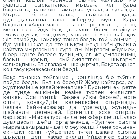
жартысы сырқаттанса, мырзаға кеп Қара
бақсының түшкіріп, тамырын ұстауды сұрайды.
Мырза болса өзінің сыйласы, құда-
құдаңдалысына ғана жібереді мұны. Қара
бақсыны «Алла маған ғана жіберген» деп, өзінің
меншігі санайды. Бақа да әулие болып көрінуге
тырысады-ақ. Ем-домы, үшкіргені үшін сабақты
жіп алмайды. Тамаққа тойса болды ғой. Сонымен,
бұл үшінші жаз да өте шықты. Бақа Тобықтысына
қайтуға мырзасынан сұранды. Мырзасы: «Әулием,
бірер күнге бөгеле тұрыңыз, ел жақсыларының
басын қосып, сый-сияпатпен шығарып
салмақпын». Ел ағаларын шақыртып, Бақаға арнап
қоштасу қонақасысын берді.
Бақа тамаққа тойғанмен, көңілінде бір түйткіл
пайда болды. Бұл не береді? Жаяу қайтарса, ел-
жұрт көзінше қалай жөнелмек? Бұрынғы екі ретте
де түнде ешкімнің көзіне түспей жылыстап
кеткен. Осы түйткіл Бақаға ұйқы бермей, ерте
оятып, қонақүйдің көлеңкесіне отырғызды.
Келген бай-мырзалар да түрегелді, жуынды-
шайынды дегендей. Ертеңгілік асқа отырды
баршасы. «Мырза тұрды» деген хабар келді. Бұлар
дуылдасып шәйді орталағанда, «Әулиені сыртта
мырза шақырады» деп біреу келді. Және соңынан
екіншісі келіп, «үйдегілер түгел далаға, сыртқа
шықсын» деп хабар әкелді. Үйдегілер сыртқа