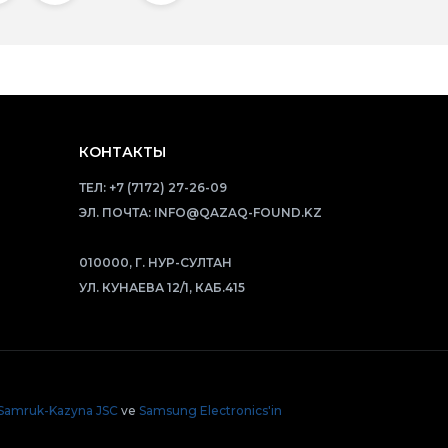
КОНТАКТЫ
ТЕЛ:
+7 (7172) 27-26-09
ЭЛ. ПОЧТА:
INFO@QAZAQ-FOUND.KZ
010000, Г. НУР-СУЛТАН
УЛ. КУНАЕВА 12/1, КАБ.415
Samruk-Kazyna JSC
ve
Samsung Electronics'in