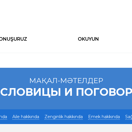
KONUŞURUZ
OKUYUN
МАҚАЛ-МӘТЕЛДЕР
СЛОВИЦЫ И ПОГОВО
ında
Aile hakkında
Zenginlik hakkında
Emek hakkında
Sağ