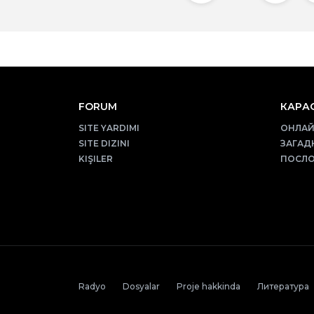
FORUM
КАРАО
SITE YARDIMI
ОНЛАЙ
SITE DIZINI
ЗАГАД
KIŞILER
ПОСЛО
Radyo
Dosyalar
Proje hakkinda
Литература