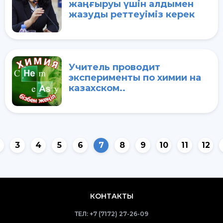
жаңғыруы үшін алдымен
жазуды реттеуіміз керек
Учитель проводит
эксперименты по химии на
казахском..
3
4
5
6
7
8
9
10
11
12
КОНТАКТЫ
ТЕЛ:
+7 (7172) 27-26-09