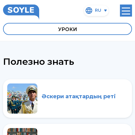
RU
УРОКИ
Полезно знать
Әскери атақтардың реті