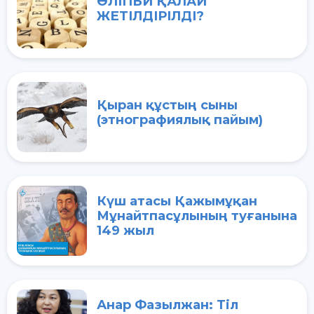
ӘЛІПБИ ҚАЛАЙ
ЖЕТІЛДІРІЛДІ?
Қыран құстың сыны
(этнографиялық пайым)
Күш атасы Қажымұқан
Мұнайтпасұлының туғанына
149 жыл
Анар Фазылжан: Тіл