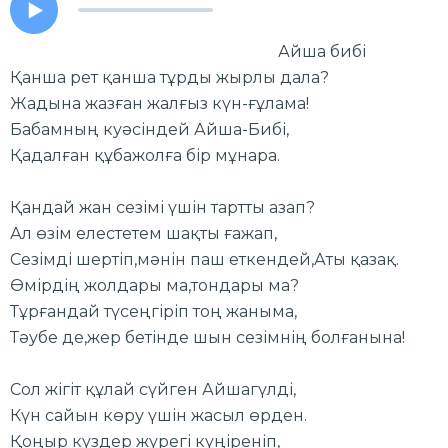
Айша бибі
Қанша рет қанша тұрды жырлы дала?
Жадына жазған жалғыз күн-ғұлама!
Бабамның куәсіндей Айша-Бибі,
Қадалған құбажолға бір мұнара.
Қандай жан сезімі үшін тартты азап?
Ал өзім елестетем шақты ғажап,
Сезімді шертіп,мәнін паш еткендей,Аты қазақ.
Өмірдің жолдары ма,тондары ма?
Тұрғандай түсеңгіріп тоң жаныма,
Тәубе де,жер бетінде шын сезімнің болғанына!
Сол жігіт құлай сүйген Айшагүлді,
Күн сайын көру үшін жасыл өрден.
Қоңыр күздер жүрегі күңіреніп,