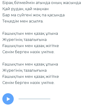
Бірақ білмеймін атында оның жасында
Қай рудан, қай маңнан
Бар ма сүйгені жоқ па қасында
Теңедім мен асылға.
Ғашықпын мен қазақ ұлына
Жүрегінің тазалығына
Ғашықпын мен қазақ жігітке
Сенім берген нәзік үмітке.
Ғашықпын мен қазақ ұлына
Жүрегінің тазалығына
Ғашықпын мен қазақ жігітке
Сенім берген нәзік үмітке.