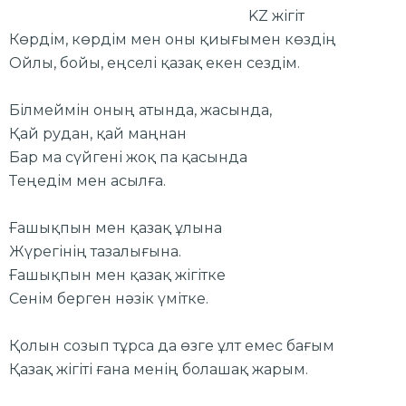
KZ жігіт
Көрдім, көрдім мен оны қиығымен көздің
Ойлы, бойы, еңселі қазақ екен сездім.
Білмеймін оның атында, жасында,
Қай рудан, қай маңнан
Бар ма сүйгені жоқ па қасында
Теңедім мен асылға.
Ғашықпын мен қазақ ұлына
Жүрегінің тазалығына.
Ғашықпын мен қазақ жігітке
Сенім берген нәзік үмітке.
Қолын созып тұрса да өзге ұлт емес бағым
Қазақ жігіті ғана менің болашақ жарым.