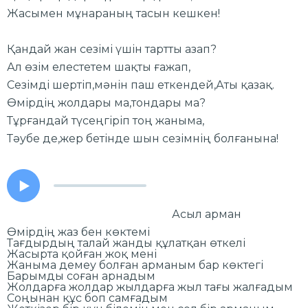
Жасымен мұнараның тасын кешкен!
Қандай жан сезімі үшін тартты азап?
Ал өзім елестетем шақты ғажап,
Сезімді шертіп,мәнін паш еткендей,Аты қазақ.
Өмірдің жолдары ма,тондары ма?
Тұрғандай түсеңгіріп тоң жаныма,
Тәубе де,жер бетінде шын сезімнің болғанына!
Асыл арман
Өмірдің жаз бен көктемі
Тағдырдың талай жанды құлатқан өткелі
Жасырта қойған жоқ мені
Жаныма демеу болған арманым бар көктегі
Барымды соған арнадым
Жолдарға жолдар жылдарға жыл тағы жалғадым
Соңынан құс боп самғадым