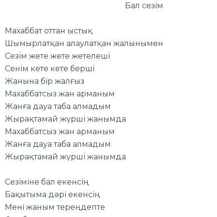
Бал сезім
Махаббат оттан ыстық
Шымырлатқан алаулатқан жалынымен
Сезім жете жете жетелеші
Сенім кете кете берші
Жанына бір жалғыз
Махаббатсыз жан арманым
Жанға дауа таба алмадым
Жырақтамай жүрші жанымда
Махаббатсыз жан арманым
Жанға дауа таба алмадым
Жырақтамай жүрші жанымда
Сезіміне бал екенсің
Бақытыма дәрі екенсің
Мені жаным тереңдепте