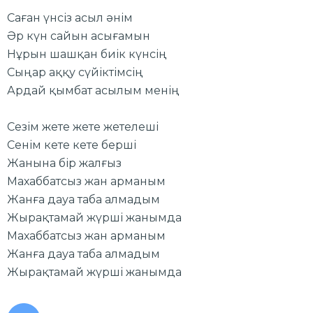
Саған үнсіз асыл әнім
Әр күн сайын асығамын
Нұрын шашқан биік күнсің
Сыңар аққу сүйіктімсің
Ардай қымбат асылым менің
Сезім жете жете жетелеші
Сенім кете кете берші
Жанына бір жалғыз
Махаббатсыз жан арманым
Жанға дауа таба алмадым
Жырақтамай жүрші жанымда
Махаббатсыз жан арманым
Жанға дауа таба алмадым
Жырақтамай жүрші жанымда