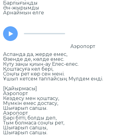
Барлығыңды
Ән-жырымды
Арнаймын елге
Аэропорт
Аспанда да, жерде емес,
Өзенде де, көлде емес.
Күту заңы қиын-ау Елес-елес.
Қоштасуға кел бері,
Соңғы рет көр сен мені.
Ұшып кетсем таппайсың Мүлдем енді.
[Қайырмасы]
Аэропорт
Кездесу мен қоштасу,
Мүмкін емес достасу,
Шығарып салшы.
Аэропорт
Бәрі бітті, болды деп,
Тым болмаса соңғы рет,
Шығарып салшы,
Шығарып салшы.