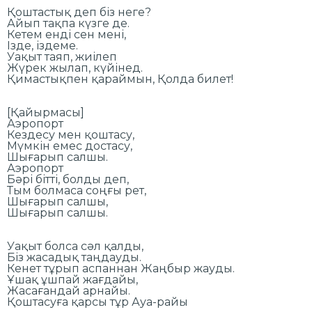
Қоштастық деп біз неге?
Айып тақпа күзге де.
Кетем енді сен мені,
Ізде, іздеме.
Уақыт таяп, жиілеп
Жүрек жылап, күйінед.
Қимастықпен қараймын, Қолда билет!
[Қайырмасы]
Аэропорт
Кездесу мен қоштасу,
Мүмкін емес достасу,
Шығарып салшы.
Аэропорт
Бәрі бітті, болды деп,
Тым болмаса соңғы рет,
Шығарып салшы,
Шығарып салшы.
Уақыт болса сәл қалды,
Біз жасадық таңдауды.
Кенет тұрып аспаннан Жаңбыр жауды.
Ұшақ ұшпай жағдайы,
Жасағандай арнайы.
Қоштасуға қарсы тұр Ауа-райы