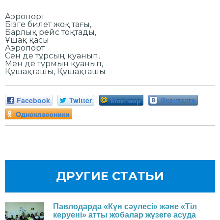
Аэропорт
Бізге билет жоқ тағы,
Барлық рейс тоқтады,
Ұшақ қасы
Аэропорт
Сен де тұрсың қуанып,
Мен де тұрмын қуанып,
Құшақташы, Құшақташы
Facebook
Twitter
Мой мир
Вконтакте
Одноклассники
ДРУГИЕ СТАТЬИ
Павлодарда «Күн сәулесі» және «Тіл
керуені» атты жобалар жүзеге асуда