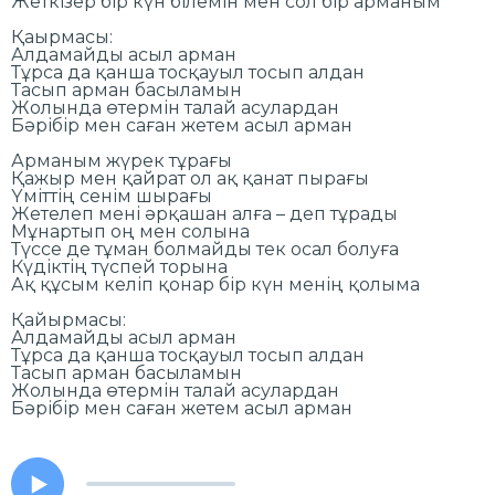
Жеткізер бір күн білемін мен сол бір арманым
Қаырмасы:
Алдамайды асыл арман
Тұрса да қанша тосқауыл тосып алдан
Тасып арман басыламын
Жолында өтермін талай асулардан
Бәрібір мен саған жетем асыл арман
Арманым жүрек тұрағы
Қажыр мен қайрат ол ақ қанат пырағы
Үміттің сенім шырағы
Жетелеп мені әрқашан алға – деп тұрады
Мұнартып оң мен солына
Түссе де тұман болмайды тек осал болуға
Күдіктің түспей торына
Ақ құсым келіп қонар бір күн менің қолыма
Қайырмасы:
Алдамайды асыл арман
Тұрса да қанша тосқауыл тосып алдан
Тасып арман басыламын
Жолында өтермін талай асулардан
Бәрібір мен саған жетем асыл арман