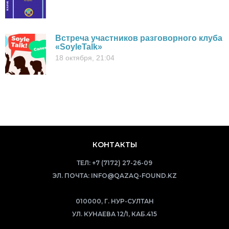
Встреча участников разговорного клуба
«SoyleTalk»
18 октября, 21:04
КОНТАКТЫ
ТЕЛ:
+7 (7172) 27-26-09
ЭЛ. ПОЧТА:
INFO@QAZAQ-FOUND.KZ
010000, Г. НУР-СУЛТАН
УЛ. КУНАЕВА 12/1, КАБ.415