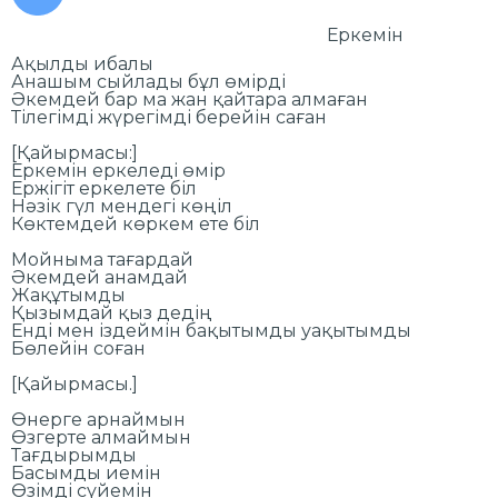
Еркемін
Ақылды ибалы
Анашым сыйлады бұл өмірді
Әкемдей бар ма жан қайтара алмаған
Тілегімді жүрегімді берейін саған
[Қайырмасы:]
Еркемін еркеледі өмір
Ержігіт еркелете біл
Нәзік гүл мендегі көңіл
Көктемдей көркем ете біл
Мойныма тағардай
Әкемдей анамдай
Жақұтымды
Қызымдай қыз дедің
Енді мен іздеймін бақытымды уақытымды
Бөлейін соған
[Қайырмасы.]
Өнерге арнаймын
Өзгерте алмаймын
Тағдырымды
Басымды иемін
Өзімді сүйемін