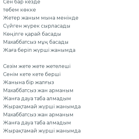
Сен бар кезде
төбем көкке
Жетер жаным мына менінде
Сүйген жүрек сырласады
Көңілге қарай басады
Махаббатсыз мұң басады
Жаға беріп жүрші жанымда
Сезім жете жете жетелеші
Сенім кете кете берші
Жанына бір жалғыз
Махаббатсыз жан арманым
Жанға дауа таба алмадым
Жырақтамай жүрші жанымда
Махаббатсыз жан арманым
Жанға дауа таба алмадым
Жырақтамай жүрші жанымда