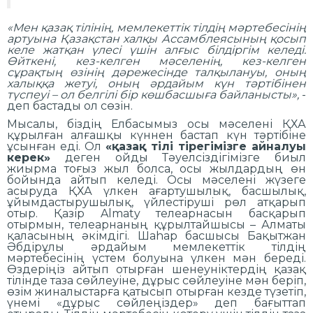
«Мен қазақ тілінің, мемлекеттік тілдің мәртебесінің
артуына Қазақстан халқы Ассамблеясының қосып
келе жатқан үлесі үшін алғыс білдіргім келеді.
Өйткені, кез-келген мәселенің, кез-келген
сұрақтың өзінің дәрежесінде талқылануы, оның
халыққа жетуі, оның әрдайым күн тәртібінен
түспеуі – ол белгілі бір көшбасшыға байланысты»,
-
деп бастады ол сөзін.
Мысалы, біздің Елбасымыз осы мәселені ҚХА
құрылған алғашқы күннен бастап күн тәртібіне
ұсынған еді. Ол
«қазақ тілі тірегімізге айналуы
керек»
деген ойды Тәуелсіздігімізге биыл
жиырма тоғыз жыл болса, осы жылдардың өн
бойында айтып келеді. Осы мәселені жүзеге
асыруда ҚХА үлкен ағартушылық, басшылық,
ұйымдастырушылық, үйлестіруші рөл атқарып
отыр. Қазір Almaty телеарнасын басқарып
отырмын, телеарнаның құрылтайшысы – Алматы
қаласының әкімдігі. Шаһар басшысы Бақытжан
Әбдірұлы әрдайым мемлекеттік тілдің
мәртебесінің үстем болуына үлкен мән береді.
Өздеріңіз айтып отырған шенеуніктердің қазақ
тілінде таза сөйлеуіне, дұрыс сөйлеуіне мән беріп,
өзім жиналыстарға қатысып отырған кезде түзетіп,
үнемі «дұрыс сөйлеңіздер» деп бағыттап