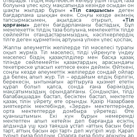
отырады. Тілдің мәртебесін көтеру үшін тілдің таза
болуына үлес қосу мақсатында кезінде осыдан он
шақты жылдар бұрын
«Тіл сақшысы»
деген
бағдарлама шыққан екен. Соңғы кезде әкімнің
тапсырмасымен, ақылдаса отырып,
«Тіл
қорғаны»
деген бағдарламаны бастадық. Бұл
мемлекеттік тілдің таза болуына, мемлекеттік тілде
сөйлейтін отандастарымыздың, кәсіпкерлердің
тілге деген құрметінің артуына үлкен үлес қоспақ.
Жалпы әлеуметтік желілерде тіл мәселесі туралы
оқып жүрміз. Тіл мәселесі, тілді үйренуге үндеу
мәселесі біздің қазақтілділер мен басқа қазақ
тілінде сөйлемейтін қазақтардың арасындағы
текетіреске ұласып кетпесе екен деймін. Өйткені,
соңғы кезде әлеуметтік желілерде сондай ойлар
да белең алып жүр. Тіл – әрдайым елдің бірлігін,
берекесін, ынтымағын арттыруға қызмет ететін
құрал болып қалса, сонда ғана бәріміздің
мақсатымыздың орындалғаны. Сондықтан, тілді
балабақшадан бастап, бесіктен бастап, мектепте
қазақ тілін үйрету өте орынды. Қазір Назарбаев
зияткерлік мектебінде, «Зерде» мектептерінде,
орта мектептерде домбыра үйретеді. Өте
қуаныштымын. Екі күн бұрын немеремді
мектептен алып кетейін деп барғанда есіктің
алдында үш қыз таяқша ұстап «аттың басын бері
тарт, аттың басын әрі тарт» деп жүгіріп жүр. Қарап
тұрып риза болдым. Оларға риза болу арқылы ар