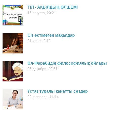
ТІЛ - АҚЫЛДЫҢ ӨЛШЕМІ
18 августа, 20:21
Сіз естімеген мақалдар
21 июня, 2:12
Әл-Фарабидің философиялық ойлары
26 декабря, 20:57
Ұстаз туралы қанатты сөздер
29 февраля, 14:14