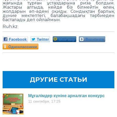
жағында тұрған ұстаздарына риза болдым.
Жастары алтыда, кейде біз білмейтін өлең
жолдарын әп-әдемі оқиды. Сондықтан барлық
дүние мектептегі, балабақшадағы тәрбиеден
басталады деп ойлаймын.
Ruh.kz
Facebook
Twitter
Мой мир
Вконтакте
Одноклассники
ДРУГИЕ СТАТЬИ
Мұғалімдер күніне арналған конкурс
11 сентября, 17:25