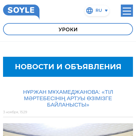
RU
УРОКИ
НОВОСТИ И ОБЪЯВЛЕНИЯ
НҰРЖАН МҰХАМЕДЖАНОВА: «ТІЛ
МӘРТЕБЕСІНІҢ АРТУЫ ӨЗІМІЗГЕ
БАЙЛАНЫСТЫ»
3 ноября, 15:29